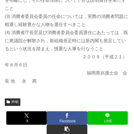
を明確にし，その任命理由について十分な説明責任を果たす
こと
(3) 消費者委員会委員の任命については，実際の消費者問題に
精通し経験豊かな人物を選任すべきこと
(4) 消費者庁長官及び消費者委員会委員選任にあたっては，既
に衆議院が解散され，新組織発足時には新内閣も発足してい
るという状況を踏まえ，慎重な人事を行なうこと
２００９（平成２１）
年８月６日
福岡県弁護士会 会
長 池 永 満
声明
X
Facebook
LINE