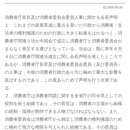
2009.08.06
消費者庁長官及び消費者委員会委員人事に関する会長声明
１ これまでの産業育成に重点を置いた行政から消費者・生
活者の権利擁護のための行政に大きく転換をはかるべく，消
費者庁関連３法が今国会で成立し消費者庁と消費者委員会が
まもなく発足する運びとなっている。当会は，既に本年６月
４日に消費者庁関連法成立に関し会長声明を発したところで
あるが，消費者庁長官及び消費者委員会委員（及び委員長）
の人事は，今後の消費者行政のあり方に極めて重大な影響を
及ぼすものであり，この度あらためて声明を行う次第であ
る。
２ 消費者庁は消費者問題に関する全省庁の司令塔としての
役割を担う組織であり，その長官は，消費者の立場から組織
の統制・指揮が期待できる人物でなければならない。また、
消費者委員会は消費者庁から独立し消費者の権利擁護のため
に極めて強力な権限を与えられた組織である。その委員は