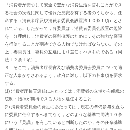
「消費者が安心して安全で豊かな消費生活を営むことができ
る社会の実現に関して優れた見識を有する者のうちから」任
命する（消費者庁及び消費者委員会設置法１０条１項）とさ
れている。したがって，各委員は，消費者委員会設置の趣旨
を十分理解し，消費者の権利擁護のために，その強力な権限
を行使することが期待できる人物でなければならない。その
上，委員長は，委員の互選により選任すべきものである（同
法１２条１項）。
３ そこで，消費者庁長官及び消費者委員会委員について適
正な人事がなされるよう，政府に対し，以下の各事項を要求
する。
(1) 消費者庁長官選任にあたっては，消費者の立場から組織の
統制・指揮が期待できる人物を選任すること
(2) 消費者委員会の発足にあたっては，現在の準備参与を直ち
に委員に任命するべきでなく，どのような基準で同法１０条
にいう「見識」を有していると判断したのか，その任命基準