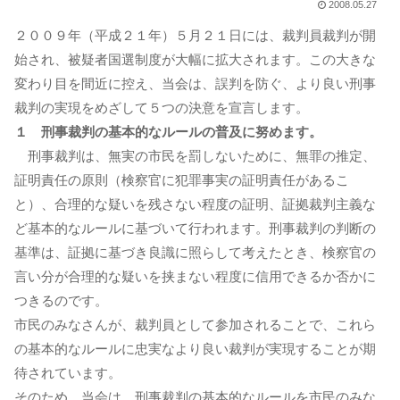
2008.05.27
２００９年（平成２１年）５月２１日には、裁判員裁判が開
始され、被疑者国選制度が大幅に拡大されます。この大きな
変わり目を間近に控え、当会は、誤判を防ぐ、より良い刑事
裁判の実現をめざして５つの決意を宣言します。
１ 刑事裁判の基本的なルールの普及に努めます。
刑事裁判は、無実の市民を罰しないために、無罪の推定、
証明責任の原則（検察官に犯罪事実の証明責任があるこ
と）、合理的な疑いを残さない程度の証明、証拠裁判主義な
ど基本的なルールに基づいて行われます。刑事裁判の判断の
基準は、証拠に基づき良識に照らして考えたとき、検察官の
言い分が合理的な疑いを挟まない程度に信用できるか否かに
つきるのです。
市民のみなさんが、裁判員として参加されることで、これら
の基本的なルールに忠実なより良い裁判が実現することが期
待されています。
そのため、当会は、刑事裁判の基本的なルールを市民のみな