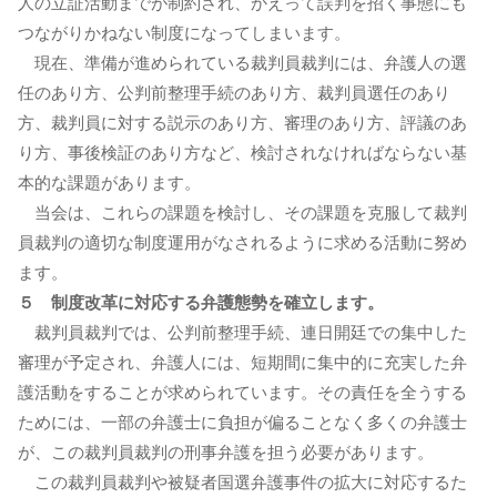
人の立証活動までが制約され、かえって誤判を招く事態にも
つながりかねない制度になってしまいます。
現在、準備が進められている裁判員裁判には、弁護人の選
任のあり方、公判前整理手続のあり方、裁判員選任のあり
方、裁判員に対する説示のあり方、審理のあり方、評議のあ
り方、事後検証のあり方など、検討されなければならない基
本的な課題があります。
当会は、これらの課題を検討し、その課題を克服して裁判
員裁判の適切な制度運用がなされるように求める活動に努め
ます。
５ 制度改革に対応する弁護態勢を確立します。
裁判員裁判では、公判前整理手続、連日開廷での集中した
審理が予定され、弁護人には、短期間に集中的に充実した弁
護活動をすることが求められています。その責任を全うする
ためには、一部の弁護士に負担が偏ることなく多くの弁護士
が、この裁判員裁判の刑事弁護を担う必要があります。
この裁判員裁判や被疑者国選弁護事件の拡大に対応するた