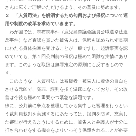
さんに広くご理解いただけるよう、その普及に努めます。
２ 「人質司法」を解消するため勾留および保釈について運
用や制度の改革を求めていきます。
わが国では、志布志事件（鹿児島県議会議員公職選挙法違
反事件）など否認を貫いた被告人は、保釈も認められず長期
にわたる身体拘束を受けることが一般ですし、起訴事実を認
めていても、第１回公判前の保釈は極めて困難な実情にあり
ます。このような取扱は無罪推定の原則にも反するもので
す。
このような「人質司法」は被疑者・被告人に虚偽の自白を
させる元凶で、冤罪、誤判を招く温床になっており、その改
善は今後も極めて重要かつ緊急な課題です。
殊に、公判前に争点を整理してから集中した審理を行うとい
う裁判員裁判を実施するにあたっては、誤判を防ぎ、充実し
た審理が行えるようにするために、被告人と弁護人が十分に
打ち合わせをする機会をよりいっそう保障されることが必要