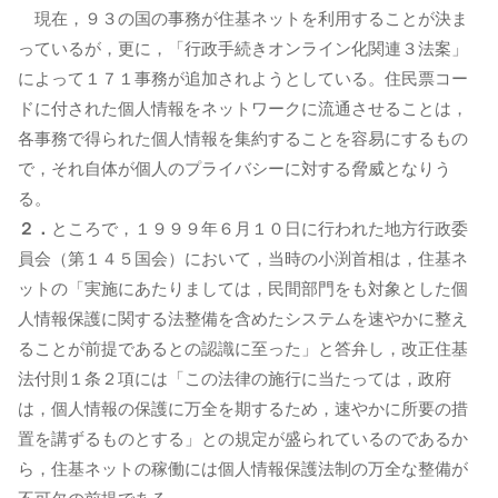
現在，９３の国の事務が住基ネットを利用することが決ま
っているが，更に，「行政手続きオンライン化関連３法案」
によって１７１事務が追加されようとしている。住民票コー
ドに付された個人情報をネットワークに流通させることは，
各事務で得られた個人情報を集約することを容易にするもの
で，それ自体が個人のプライバシーに対する脅威となりう
る。
２．
ところで，１９９９年６月１０日に行われた地方行政委
員会（第１４５国会）において，当時の小渕首相は，住基ネ
ットの「実施にあたりましては，民間部門をも対象とした個
人情報保護に関する法整備を含めたシステムを速やかに整え
ることが前提であるとの認識に至った」と答弁し，改正住基
法付則１条２項には「この法律の施行に当たっては，政府
は，個人情報の保護に万全を期するため，速やかに所要の措
置を講ずるものとする」との規定が盛られているのであるか
ら，住基ネットの稼働には個人情報保護法制の万全な整備が