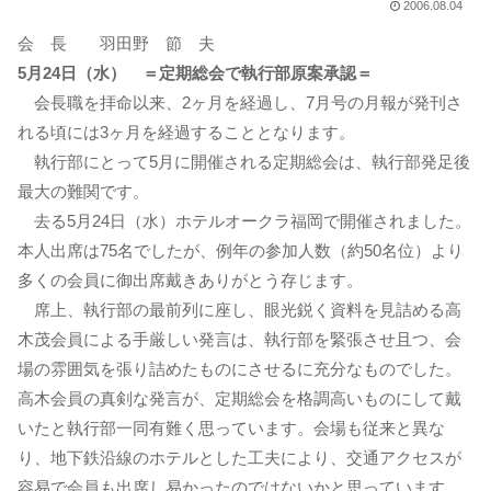
2006.08.04
会 長 羽田野 節 夫
5月24日（水） ＝定期総会で執行部原案承認＝
会長職を拝命以来、2ヶ月を経過し、7月号の月報が発刊さ
れる頃には3ヶ月を経過することとなります。
執行部にとって5月に開催される定期総会は、執行部発足後
最大の難関です。
去る5月24日（水）ホテルオークラ福岡で開催されました。
本人出席は75名でしたが、例年の参加人数（約50名位）より
多くの会員に御出席戴きありがとう存じます。
席上、執行部の最前列に座し、眼光鋭く資料を見詰める高
木茂会員による手厳しい発言は、執行部を緊張させ且つ、会
場の雰囲気を張り詰めたものにさせるに充分なものでした。
高木会員の真剣な発言が、定期総会を格調高いものにして戴
いたと執行部一同有難く思っています。会場も従来と異な
り、地下鉄沿線のホテルとした工夫により、交通アクセスが
容易で会員も出席し易かったのではないかと思っています。