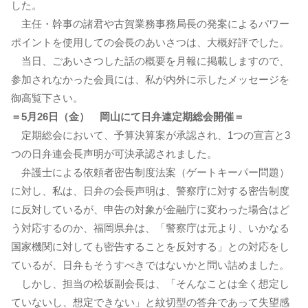
した。
主任・幹事の諸君や古賀業務事務局長の発案によるパワー
ポイントを使用しての会長のあいさつは、大概好評でした。
当日、ごあいさつした話の概要を月報に掲載しますので、
参加されなかった会員には、私が内外に示したメッセージを
御高覧下さい。
＝5月26日（金） 岡山にて日弁連定期総会開催＝
定期総会において、予算決算案が承認され、1つの宣言と3
つの日弁連会長声明が可決承認されました。
弁護士による依頼者密告制度法案（ゲートキーパー問題）
に対し、私は、日弁の会長声明は、警察庁に対する密告制度
に反対しているが、申告の対象が金融庁に変わった場合はど
う対応するのか、福岡県弁は、「警察庁は元より、いかなる
国家機関に対しても密告することを反対する」との対応をし
ているが、日弁もそうすべきではないかと問い詰めました。
しかし、担当の松坂副会長は、「そんなことは全く想定し
ていないし、想定できない」と紋切型の答弁であって失望感