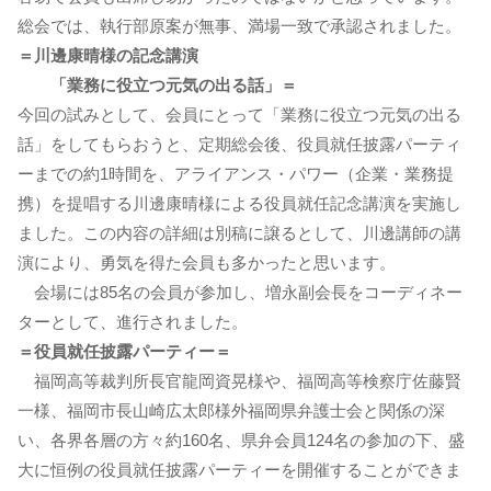
総会では、執行部原案が無事、満場一致で承認されました。
＝川邊康晴様の記念講演
「業務に役立つ元気の出る話」＝
今回の試みとして、会員にとって「業務に役立つ元気の出る
話」をしてもらおうと、定期総会後、役員就任披露パーティ
ーまでの約1時間を、アライアンス・パワー（企業・業務提
携）を提唱する川邊康晴様による役員就任記念講演を実施し
ました。この内容の詳細は別稿に譲るとして、川邊講師の講
演により、勇気を得た会員も多かったと思います。
会場には85名の会員が参加し、増永副会長をコーディネー
ターとして、進行されました。
＝役員就任披露パーティー＝
福岡高等裁判所長官龍岡資晃様や、福岡高等検察庁佐藤賢
一様、福岡市長山崎広太郎様外福岡県弁護士会と関係の深
い、各界各層の方々約160名、県弁会員124名の参加の下、盛
大に恒例の役員就任披露パーティーを開催することができま