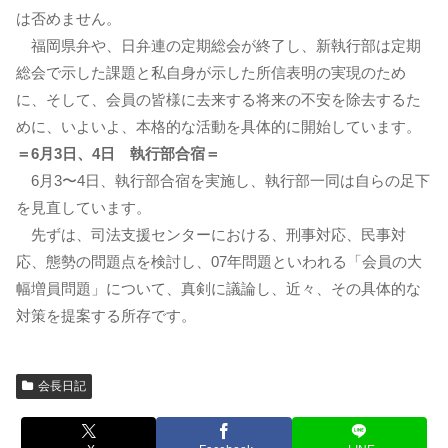
は否めません。
福岡県弁や、日弁連の定期総会が終了し、新執行部は定期
総会で示した課題と私自身が示した所信表明の実現のため
に、そして、会員の皆様に去来する将来の不安を除去するた
めに、いよいよ、本格的な活動を具体的に開始しています。
＝6月3日、4日 執行部合宿＝
6月3〜4日、執行部合宿を実施し、執行部一同は自らの足下
を見直しています。
先ずは、司法支援センターにおける、刑事対応、民事対
応、態勢の問題点を検討し、07年問題といわれる「会員の大
幅増員問題」について、真剣に議論し、近々、その具体的な
対策を提案する所存です。
会長日記