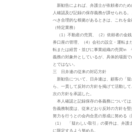
新勧告によれば、弁護士が依頼者のため
人確認及び記録の保存義務が課せられる。
べき合理的な根拠があるときは、これを金
（特定業務）
（1）不動産の売買、（2）依頼者の金銭
券口座の管理、（4）会社の設立・運転ま
転または経営・並びに事業組織の売買\n
義務の対象外としているが、具体的場面で
とではない。
三 日弁連の従来の対応方針
新勧告について、日弁連は、顧客の「疑
ら、一貫して反対の方針を掲げて活動して
次の方針を承認した。
本人確認と記録保存の各義務については
告義務制度は、従来どおり反対の方針を堅
努力を行うとの会内合意の形成に努める（
（1） 「疑わしい取引」の要件は、弁護
に限定するよう努める。