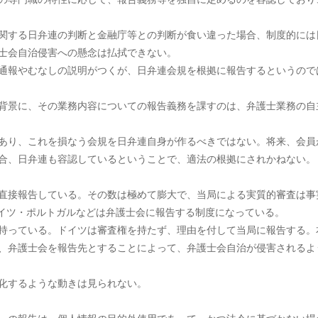
関する日弁連の判断と金融庁等との判断が食い違った場合、制度的には
士会自治侵害への懸念は払拭できない。
通報やむなしの説明がつくが、日弁連会規を根拠に報告するというので
背景に、その業務内容についての報告義務を課すのは、弁護士業務の自
あり、これを損なう会規を日弁連自身が作るべきではない。将来、会員
合、日弁連も容認しているということで、適法の根拠にされかねない。
直接報告している。その数は極めて膨大で、当局による実質的審査は事
ドイツ・ポルトガルなどは弁護士会に報告する制度になっている。
っている。ドイツは審査権を持たず、理由を付して当局に報告する。
、弁護士会を報告先とすることによって、弁護士会自治が侵害されるよ
化するような動きは見られない。