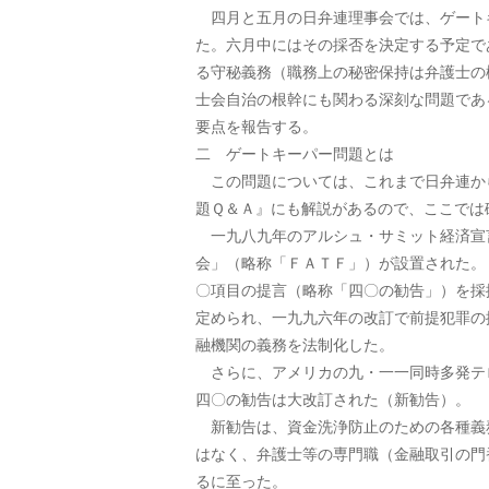
四月と五月の日弁連理事会では、ゲート
た。六月中にはその採否を決定する予定で
る守秘義務（職務上の秘密保持は弁護士の
士会自治の根幹にも関わる深刻な問題であ
要点を報告する。
二 ゲートキーパー問題とは
この問題については、これまで日弁連か
題Ｑ＆Ａ』にも解説があるので、ここでは
一九八九年のアルシュ・サミット経済宣
会」（略称「ＦＡＴＦ」）が設置された。
〇項目の提言（略称「四〇の勧告」）を採
定められ、一九九六年の改訂で前提犯罪の
融機関の義務を法制化した。
さらに、アメリカの九・一一同時多発テ
四〇の勧告は大改訂された（新勧告）。
新勧告は、資金洗浄防止のための各種義
はなく、弁護士等の専門職（金融取引の門
るに至った。