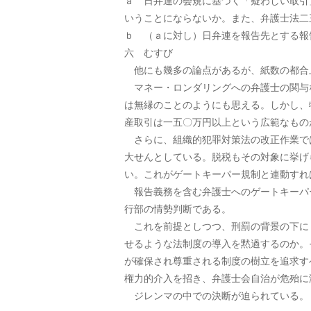
ａ 日弁連の会規に基づく「疑わしい取引
いうことにならないか。また、弁護士法二
ｂ （ａに対し）日弁連を報告先とする報
六 むすび
他にも幾多の論点があるが、紙数の都合
マネー・ロンダリングへの弁護士の関与
は無縁のことのようにも思える。しかし、
産取引は一五〇万円以上という広範なもの
さらに、組織的犯罪対策法の改正作業で
大せんとしている。脱税もその対象に挙げ
い。これがゲートキーパー規制と連動すれ
報告義務を含む弁護士へのゲートキーパ
行部の情勢判断である。
これを前提としつつ、刑罰の背景の下に
せるような法制度の導入を黙過するのか。
が確保され尊重される制度の樹立を追求す
権力的介入を招き、弁護士会自治が危殆に
ジレンマの中での決断が迫られている。