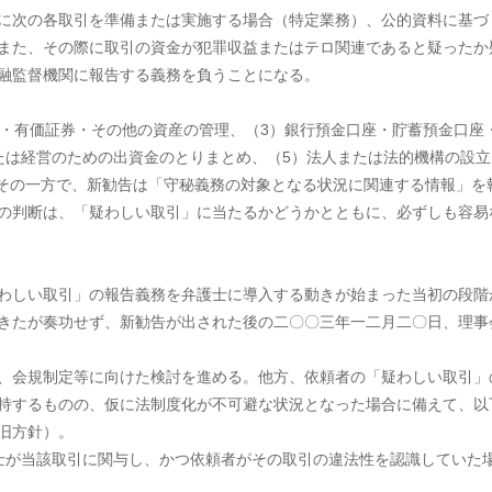
に次の各取引を準備または実施する場合（特定業務）、公的資料に基づ
また、その際に取引の資金が犯罪収益またはテロ関連であると疑ったか
融監督機関に報告する義務を負うことになる。
・有価証券・その他の資産の管理、（3）銀行預金口座・貯蓄預金口座
たは経営のための出資金のとりまとめ、（5）法人または法的機構の設立
 その一方で、新勧告は「守秘義務の対象となる状況に関連する情報」を
の判断は、「疑わしい取引」に当たるかどうかとともに、必ずしも容易
わしい取引」の報告義務を弁護士に導入する動きが始まった当初の段階
きたが奏功せず、新勧告が出された後の二〇〇三年一二月二〇日、理事
、会規制定等に向けた検討を進める。他方、依頼者の「疑わしい取引」
持するものの、仮に法制度化が不可避な状況となった場合に備えて、以
旧方針）。
士が当該取引に関与し、かつ依頼者がその取引の違法性を認識していた