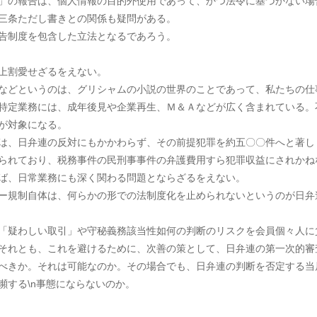
」の報告は、個人情報の目的外使用であって、かつ法令に基づかない場
三条ただし書きとの関係も疑問がある。
告制度を包含した立法となるであろう。
上割愛せざるをえない。
などというのは、グリシャムの小説の世界のことであって、私たちの仕
特定業務には、成年後見や企業再生、Ｍ＆Ａなどが広く含まれている。
が対象になる。
は、日弁連の反対にもかかわらず、その前提犯罪を約五〇〇件へと著し
られており、税務事件の民刑事事件の弁護費用すら犯罪収益にされかね
ば、日常業務にも深く関わる問題とならざるをえない。
ー規制自体は、何らかの形での法制度化を止められないというのが日弁
「疑わしい取引」や守秘義務該当性如何の判断のリスクを会員個々人に
それとも、これを避けるために、次善の策として、日弁連の第一次的審
べきか。それは可能なのか。その場合でも、日弁連の判断を否定する当
瀕する\n事態にならないのか。