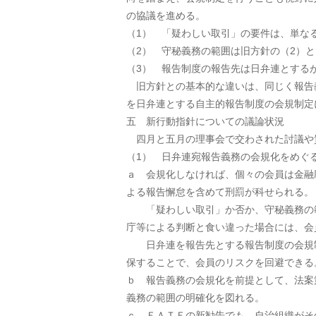
の協議を進める。
（1） 「疑わしい取引」の要件は、単な
（2） 守秘義務の範囲は旧方針の（2）
（3） 報告制度の報告先は日弁連とする
旧方針との基本的な違いは、同じく報告
を日弁連とする自主的報告制度の会規制定
五 新行動指針についての議論状況
四月と五月の理事会で交わされた討議や
（1） 日弁連宛報告義務の会規化をめぐ
ａ 会規化しなければ、個々の会員は金融
よる報告懈怠を含めて刑罰が科せられる。
「疑わしい取引」か否か、守秘義務の範
庁等による判断と食い違った場合には、会
日弁連を報告先とする報告制度の会規制
保することで、会員のリスクを回避できる
ｂ 報告義務の会規化を前提として、法案
義務の範囲の明確化を図れる。
ｃ ＦＡＴＦの新勧告でも、自治組織がそ