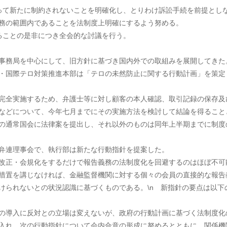
って新たに制約されないことを明確化し、とりわけ訴訟手続を前提とし
務の範囲内であることを法制度上明確にするよう努める。
ることの是非につき全会的な討議を行う。
事務局を中心にして、旧方針に基づき国内外での取組みを展開してきた
・国際テロ対策推進本部は「テロの未然防止に関する行動計画」を策定
完全実施するため、弁護士等に対し顧客の本人確認、取引記録の保存及
などについて、今年七月までにその実施方法を検討して結論を得ること
の通常国会に法律案を提出し、それ以外のものは同年上半期までに制度
弁連理事会で、執行部は新たな行動指針を提案した。
改正・会規化をするだけで報告義務の法制度化を回避するのはほぼ不可
措置を講じなければ、金融監督機関に対する個々の会員の直接的な報告
けられないとの状況認識に基づくものである。\n 新指針の要点は以下
の導入に反対との立場は変えないが、政府の行動計画に基づく法制度化
入れ、次の行動指針について会内合意の形成に努めるとともに、関係機