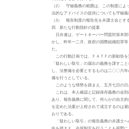
（2） 守秘義務の範囲は、この制度によ
法的なアドバイスの提供についても守秘義
（3） 報告制度の報告先を弁護士会とす
四 新たな行動指針の提案
日弁連は、ゲートキーパー問題対策本部
かし、昨年一二月、政府の国際組織犯罪等
た。
この行動計画では、ＦＡＴＦの新勧告を
「疑わしい取引」の届出の義務を課すこと
し、法整備を必要とするものは二〇〇六年
備を行うとしている。
このような情勢を踏まえ、五月七日の日
これは、本人確認と記録保存義務の会則
あり、報告義務に関して、何らかの自主的
を定めた法案が上程されて成立するのは避
おりである。
「疑わしい取引」の報告義務の弁護士へ
向を踏まえ、会規制定を行うことも視野に