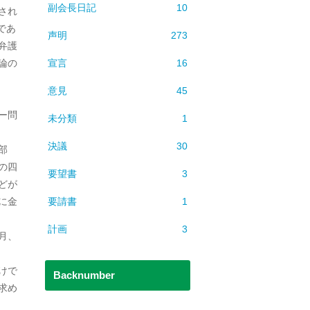
副会長日記
10
され
であ
声明
273
弁護
宣言
16
論の
意見
45
ー問
未分類
1
決議
30
部
の四
要望書
3
どが
要請書
1
に金
計画
3
月、
けで
Backnumber
求め