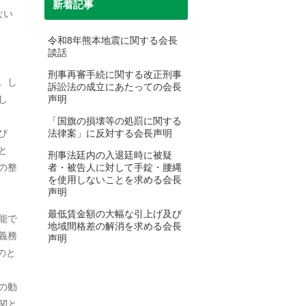
新着記事
ない
2025年2月
令和8年熊本地震に関する会長
談話
2025年1月
刑事再審手続に関する改正刑事
。し
2024年12月
訴訟法の成立にあたっての会長
し
声明
2024年10月
「国旗の損壊等の処罰に関する
び
法律案」に反対する会長声明
2024年9月
と
刑事法廷内の入退廷時に被疑
2024年7月
の整
者・被告人に対して手錠・腰縄
を使用しないことを求める会長
2024年6月
声明
最低賃金額の大幅な引上げ及び
能で
2024年5月
地域間格差の解消を求める会長
義務
声明
2024年4月
のと
2024年3月
の動
2024年2月
関と