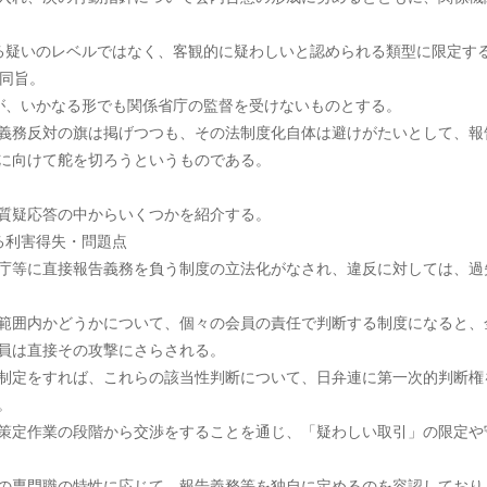
る疑いのレベルではなく、客観的に疑わしいと認められる類型に限定す
と同旨。
が、いかなる形でも関係省庁の監督を受けないものとする。
義務反対の旗は掲げつつも、その法制度化自体は避けがたいとして、報
に向けて舵を切ろうというものである。
質疑応答の中からいくつかを紹介する。
る利害得失・問題点
庁等に直接報告義務を負う制度の立法化がなされ、違反に対しては、過
囲内かどうかについて、個々の会員の責任で判断する制度になると、
員は直接その攻撃にさらされる。
定をすれば、これらの該当性判断について、日弁連に第一次的判断権
。
策定作業の段階から交渉をすることを通じ、「疑わしい取引」の限定や
の専門職の特性に応じて、報告義務等を独自に定めるのを容認しており