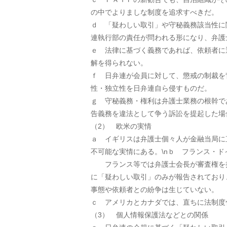
の中でよりましな制度を追求すべきだ。
ｄ 「疑わしい取引」や守秘義務該当性に
連執行部の責任が問われる形になり、弁護
ｅ 法律に基づく義務であれば、依頼者に
解を得られない。
ｆ 日弁連が会員に対して、懲戒の制裁を
性・独立性を日弁連自ら侵すものだ。
ｇ 守秘義務・権利は弁護士業務の根幹で
告義務を違法として争う訴訟を提起した場
（2） 欧米の実情
ａ イギリスは弁護士個々人が金融当局に
不可能な実情にある。\nｂ フランス・
フランス等では弁護士会長が審査権を持
に「疑わしい取引」のみが報告されており
事態や依頼者との紛争は生じていない。
ｃ アメリカとカナダでは、直ちに法制度
（3） 個人情報保護法などとの関係