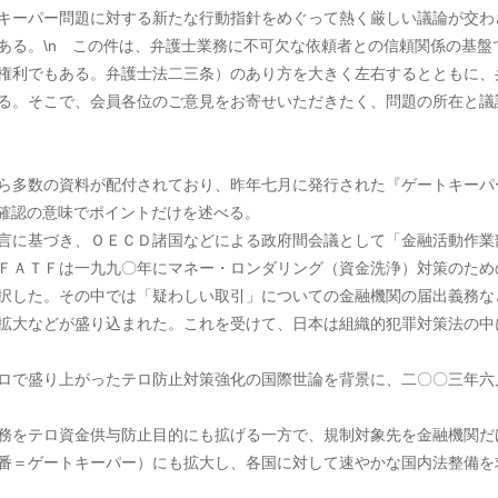
キーパー問題に対する新たな行動指針をめぐって熱く厳しい議論が交わ
ある。\n この件は、弁護士業務に不可欠な依頼者との信頼関係の基盤
権利でもある。弁護士法二三条）のあり方を大きく左右するとともに、
る。そこで、会員各位のご意見をお寄せいただきたく、問題の所在と議
ら多数の資料が配付されており、昨年七月に発行された『ゲートキーパ
確認の意味でポイントだけを述べる。
言に基づき、ＯＥＣＤ諸国などによる政府間会議として「金融活動作業
ＦＡＴＦは一九九〇年にマネー・ロンダリング（資金洗浄）対策のため
択した。その中では「疑わしい取引」についての金融機関の届出義務な
拡大などが盛り込まれた。これを受けて、日本は組織的犯罪対策法の中
ロで盛り上がったテロ防止対策強化の国際世論を背景に、二〇〇三年六
務をテロ資金供与防止目的にも拡げる一方で、規制対象先を金融機関だ
番＝ゲートキーパー）にも拡大し、各国に対して速やかな国内法整備を