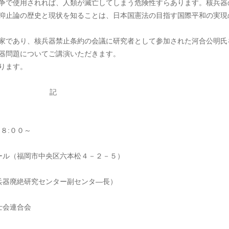
争で使用されれば、人類が滅亡してしまう危険性すらあります。核兵器
抑止論の歴史と現状を知ることは、日本国憲法の目指す国際平和の実現
家であり、核兵器禁止条約の会議に研究者として参加された河合公明氏
器問題についてご講演いただきます。
ります。
記
８:００～
ール（福岡市中央区六本松４－２－５）
兵器廃絶研究センター副センタ―長）
士会連合会