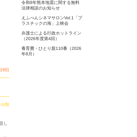
令和8年熊本地震に関する無料
2025年6月
8
法律相談のお知らせ
えふべんシネマサロンVol.1「プ
2025年5月
6
ラスチックの海」上映会
2025年4月
3
弁護士による行政ホットライン
（2026年度第4回）
2025年3月
5
養育費・ひとり親110番（2026
年8月）
2025年2月
5
2025年1月
7
月19日
2024年12月
4
2024年11月
9
2024年10月
5
未分類
2024年9月
10
題し
2024年8月
7