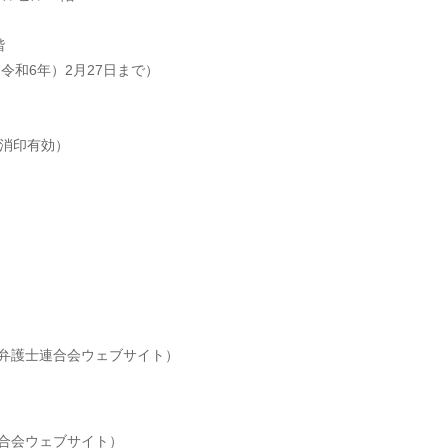
階
（令和6年）2月27日まで）
（消印有効）
弁護士連合会ウェブサイト）
合会ウェブサイト）