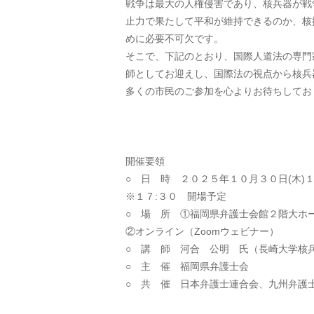
戦争は最大の人権侵害であり、核兵器が戦
止力で果たして平和が維持できるのか、核
めに必要不可欠です。
そこで、下記のとおり、国際人道法の専門
師としてお迎えし、国際法の視点から核兵
多くの市民のご参加を心よりお待ちしてお
開催要領
○ 日 時 ２０２５年１０月３０日(木)１
※１７:３０ 開場予定
○ 場 所 ①福岡県弁護士会館２階大ホ
②オンライン（Zoomウェビナー）
○ 講 師 河合 公明 氏（長崎大学核
○ 主 催 福岡県弁護士会
○ 共 催 日本弁護士連合会、九州弁護