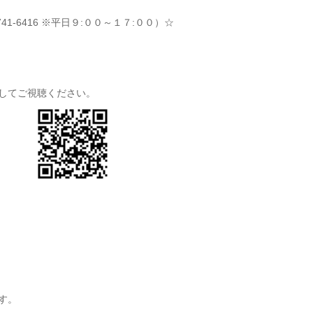
741-6416 ※平日９:００～１７:００）☆
スしてご視聴ください。
す。