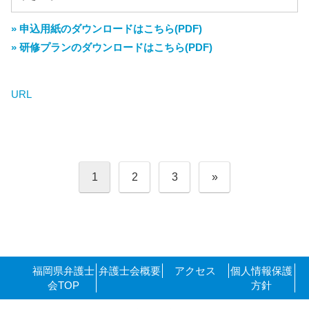
» 申込用紙のダウンロードはこちら(PDF)
» 研修プランのダウンロードはこちら(PDF)
URL
投
1
2
3
»
稿
の
ペ
ー
ジ
送
り
福岡県弁護士
弁護士会概要
アクセス
個人情報保護
会TOP
方針