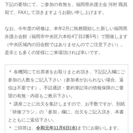
下記の要領にて、ご参加の有無を、福岡県弁護士会 河村 職員
宛て、FAXして頂きますようお願い申し上げます。
なお、今年度の研修は、本年2月に執務開始した新しい福岡県
弁護士会館（福岡市中央区六本松4丁目2番5号）で開催します
（中央区城内の旧会館ではありませんのでご注意下さい）。
是非とも多くの皆様にご来場頂ければ幸いです。
＊ 各機関にて出席者をお取りまとめ頂き、下記記入欄にご
参加の人数をご記入下さい（参加者がおられない場合、返
信は不要です）。手話通訳・要約筆記等の情報保障のご要
望の有無・内容もご教示下さい。
＊ 講座ごとに出欠を集計しますので、お手数ですが、別紙
「研修プラン」の「参加」欄に、出欠をご記入頂き、本書
とともにご返信下さい。
＊ ご回答は、
令和元年11月6日(水)
までにお願いします。