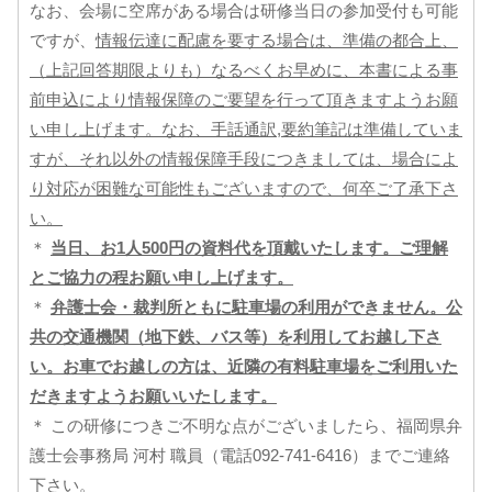
なお、会場に空席がある場合は研修当日の参加受付も可能
ですが、
情報伝達に配慮を要する場合は、準備の都合上、
（上記回答期限よりも）なるべくお早めに、本書による事
前申込により情報保障のご要望を行って頂きますようお願
い申し上げます。なお、手話通訳,要約筆記は準備していま
すが、それ以外の情報保障手段につきましては、場合によ
り対応が困難な可能性もございますので、何卒ご了承下さ
い。
＊
当日、お1人500円の資料代を頂戴いたします。ご理解
とご協力の程お願い申し上げます。
＊
弁護士会・裁判所ともに駐車場の利用ができません。公
共の交通機関（地下鉄、バス等）を利用してお越し下さ
い。お車でお越しの方は、近隣の有料駐車場をご利用いた
だきますようお願いいたします。
＊ この研修につきご不明な点がございましたら、福岡県弁
護士会事務局 河村 職員（電話092-741-6416）までご連絡
下さい。