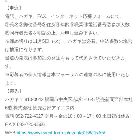
【申込】
電話、ハガキ、FAX、インターネット応募フォームにて、
①氏名②郵便番号③住所④年齢⑤職業⑥電話番号⑦参加人数
⑧同行者氏名を明記の上、お申し込み下さい。
※締め切りは11月5日（火）、ハガキは必着。申込多数の場合
は抽選になります。
当選の発表は参加証の発送をもって代えさせていただきま
す。
※応募者の個人情報は本フォーラムの連絡のみに使用いたし
ます。
【宛先】
ハガキ 〒810-0042 福岡市中央区赤坂1-16-5 読売新聞西部本社
6階 株式会社 読売西部アイエス内
電話 092-722-4027 ※月～金の10：00～17：00 土日祝は休み
F A X 092-720-6566
WEB
https://www.event-form.jp/event/6158/DsA5/