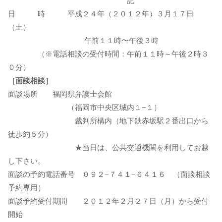
記
日 時 平成２４年（２０１２年）３月１７日
（土）
午前１１時〜午後３時
（※電話相談の受付時間：午前１１時～午後２時３
０分）
［面談相談］
面談場所 福岡県弁護士会館
（福岡市中央区城内１−１）
裁判所構内（地下鉄赤坂駅２番出口から
徒歩約５分）
★当日は、公共交通機関を利用してお越
し下さい。
面談の予約電話番号 ０９２−７４１−６４１６ （面談相談
予約専用）
面談予約受付期間 ２０１２年２月２７日（月）から受付
開始