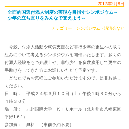
2012年2月8日
全面的国選付添人制度の実現を目指すシンポジウム～
少年の立ち直りをみんなで支えよう～
カテゴリー：
シンポジウム・講演会など
今般、付添人活動や就労支援など非行少年の更生への取り
組みについて考えるシンポジウムを開催いたします。多くの
付添人経験をもつ弁護士や、非行少年を多数雇用して更生の
手助けをしてきた方にお話しいただく予定です。
どなたでもお気軽にご参加いただけますので、是非お越し
ください。
日 時： 平成２４年３月１０日（土）午後１時３０分から
４時３０分
場 所： 九州国際大学 ＫＩＵホール（北九州市八幡東区
平野1-6-1）
参加費： 無料 （事前予約不要）