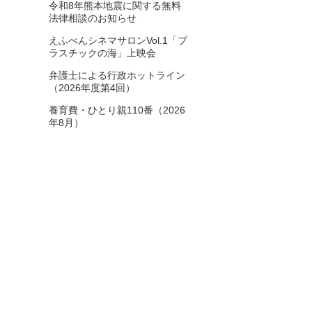
令和8年熊本地震に関する無料
2025年6月
8
法律相談のお知らせ
えふべんシネマサロンVol.1「プ
2025年5月
6
ラスチックの海」上映会
2025年4月
3
弁護士による行政ホットライン
（2026年度第4回）
2025年3月
5
養育費・ひとり親110番（2026
年8月）
2025年2月
5
2025年1月
7
2024年12月
4
2024年11月
9
2024年10月
5
2024年9月
10
2024年8月
7