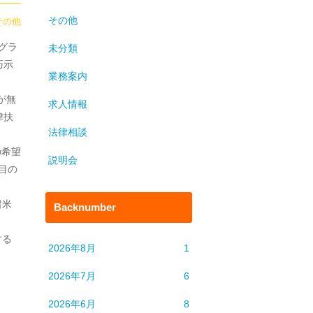
その他
その他
グラ
未分類
巧示
業務案内
が無
求人情報
律扶
法律相談
の希望
説明会
目の
留米
Backnumber
する
2026年8月
1
2026年7月
6
2026年6月
8