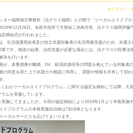
カテゴリー：
ンター福岡地方事務所（法テラス福岡）との間で「リーガルエイドプロ
018年12月26日、糸島市役所で月形祐二糸島市長、法テラス福岡伊藤
協定締結式が行われました。
とは、生活保護受給者及び自立支援対象者の生活再建支援のため、弁護士
事業です。相談の結果、法的支援が必要な場合には、法テラスの民事法
解決を行います。
員が、多重債務や離婚、DV、経済的虐待等の問題を抱えている対象者
者の同意を得た上で弁護士の相談に同席し、課題や情報を共有して切れ
す。
「ふくおかリーガルエイドプログラム」に関する協定を締結して以降、久
グラムを実施しています。
実施してきましたが、今回の協定締結により2019年1月より本格実施
イドプログラムの本格実施自治体は7自治体となります。
リーガルサービスを広げてまいります。