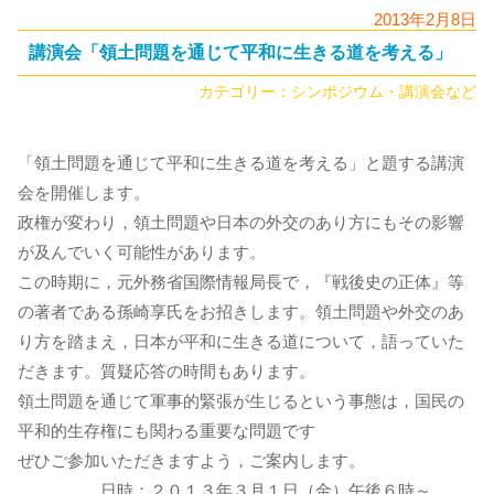
2013年2月8日
講演会「領土問題を通じて平和に生きる道を考える」
カテゴリー：
シンポジウム・講演会など
「領土問題を通じて平和に生きる道を考える」と題する講演
会を開催します。
政権が変わり，領土問題や日本の外交のあり方にもその影響
が及んでいく可能性があります。
この時期に，元外務省国際情報局長で，『戦後史の正体』等
の著者である孫崎享氏をお招きします。領土問題や外交のあ
り方を踏まえ，日本が平和に生きる道について，語っていた
だきます。質疑応答の時間もあります。
領土問題を通じて軍事的緊張が生じるという事態は，国民の
平和的生存権にも関わる重要な問題です
ぜひご参加いただきますよう，ご案内します。
日時：２０１３年３月１日（金）午後６時～