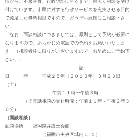
情から、不服審査、行政訴訟に至るまで、幅広く相談を受け
付けています。市民に対する行政サービスを充実させる目的
で発足した無料相談ですので、どうぞお気軽にご相談下さ
い。
なお、面談相談につきましては、原則として予約が必要に
なりますので、あらかじめ電話での予約をお願いいたしま
す。（相談者枠に限りがございますので、お早めにご予約下
さい。）
記
日 時 平成２５年（２０１３年）３月２３日
（土）
午前１１時〜午後３時
（※電話相談の受付時間：午前１１時～午後２時３
０分）
［面談相談］
面談場所 福岡県弁護士会館
（福岡市中央区城内１−１）