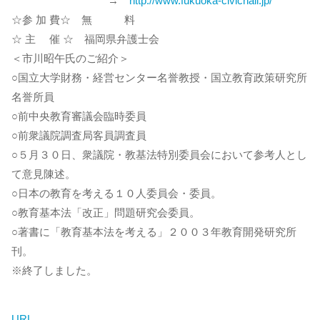
→
http://www.fukuoka-civichall.jp/
☆参 加 費☆ 無 料
☆ 主 催 ☆ 福岡県弁護士会
＜市川昭午氏のご紹介＞
○国立大学財務・経営センター名誉教授・国立教育政策研究所
名誉所員
○前中央教育審議会臨時委員
○前衆議院調査局客員調査員
○５月３０日、衆議院・教基法特別委員会において参考人とし
て意見陳述。
○日本の教育を考える１０人委員会・委員。
○教育基本法「改正」問題研究会委員。
○著書に「教育基本法を考える」２００３年教育開発研究所
刊。
※終了しました。
URL