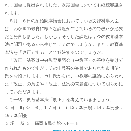
れ，国会に提出されました。次期国会においても継続審議さ
れます。
５月１６日の衆議院本議会において，小坂文部科学大臣
は，わが国の教育に様々な課題が生じているので改正が必要
だと発言しました。しかし，そうした課題は，今の教育基本
法に問題があるから生じているのでしょうか。また，教育基
本法を「改正」することで解決するのでしょうか。
「改正」法案は中央教育審議会（中教審）の答申を受けて
作られたものですが，その中教審の委員であられた市川昭午
氏をお招きします。市川氏からは、中教審の議論にあらわれ
た「改正」の意図や「改正」法案の問題点について明らかに
していただきます。
ご一緒に教育基本法「改正」を考えていきましょう。
☆ 日 時 ☆ ６月１７日（土）13：30開場，14：00開会，
16：30閉会
☆ 場 所 ☆ 福岡市民会館小ホール