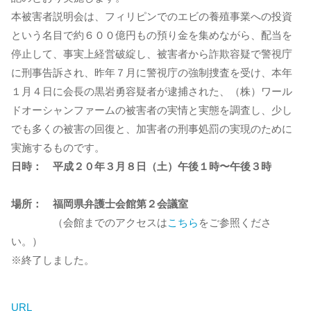
本被害者説明会は、フィリピンでのエビの養殖事業への投資
という名目で約６００億円もの預り金を集めながら、配当を
停止して、事実上経営破綻し、被害者から詐欺容疑で警視庁
に刑事告訴され、昨年７月に警視庁の強制捜査を受け、本年
１月４日に会長の黒岩勇容疑者が逮捕された、（株）ワール
ドオーシャンファームの被害者の実情と実態を調査し、少し
でも多くの被害の回復と、加害者の刑事処罰の実現のために
実施するものです。
日時： 平成２０年３月８日（土）午後１時〜午後３時
場所： 福岡県弁護士会館第２会議室
（会館までのアクセスは
こちら
をご参照くださ
い。）
※終了しました。
URL