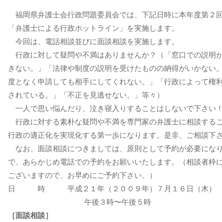
福岡県弁護士会行政問題委員会では、下記日時に本年度第２
「弁護士による行政ホットライン」を実施します。
今回は、電話相談並びに面談相談を実施します。
行政に対して疑問や不満はありませんか？（「窓口での説明
きない。」「法律や制度の説明を受けたものの納得がいかない
度となく申請しても相手にしてくれない。」「行政によって権
されている。」「不正を見逃せない。」等々）
一人で思い悩んだり、泣き寝入りすることはしないで下さい
行政に対する素朴な疑問や不満を専門家の弁護士に相談する
行政の適正化を実現化する第一歩になります。是非、ご相談下
なお、面談相談につきましては、原則として予約が必要にな
で、あらかじめ電話での予約をお願いいたします。（相談者枠
ございますので、お早めにご予約下さい。）
日 時 平成２１年（２００９年）７月１６日（木
午後３時〜午後５時
［面談相談］