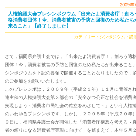
2009年
人権擁護大会プレシンポジウム「出来たよ消費者庁！創ろ
格消費者団体！今、消費者被害の予防と回復のため私たち
来ること」【終了しました】
カテゴリー：
シンポジウム・講
さて，福岡県弁護士会では，「出来たよ消費者庁！，創ろう適
団体！今，消費者被害の予防と回復のため私たちが出来ること
シンポジウムを下記の要領で開催することとなりましたので，
のご参加をお願いいたします。
このプレシンポは，２００９年（平成２１年）１１月に開催さ
連主催の人権擁護大会第３部会の「安全かつ公正な社会を消費
実現しよう～消費者市民社会の確立をめざして～」という人権
のいわゆるプレシンポです。しかし，２００８年（平成２０年
９日に，福岡県弁護士会が開催した「消費者庁構想を考える～
者の頼りになる消費者庁実現に向けて」を踏まえて，本年５月