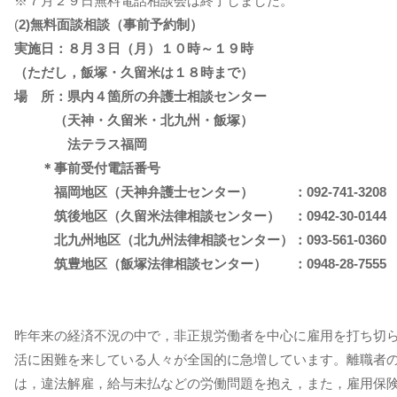
※７月２９日無料電話相談会は終了しました。
(
2)無料面談相談（事前予約制）
実施日：８月３日（月）１０時～１９時
（ただし，飯塚・久留米は１８時まで）
場 所：県内４箇所の弁護士相談センター
（天神・久留米・北九州・飯塚）
法テラス福岡
＊事前受付電話番号
福岡地区（天神弁護士センター） ：092-741-3208
筑後地区（久留米法律相談センター） ：0942-30-0144
北九州地区（北九州法律相談センター）：093-561-0360
筑豊地区（飯塚法律相談センター） ：0948-28-7555
昨年来の経済不況の中で，非正規労働者を中心に雇用を打ち切
活に困難を来している人々が全国的に急増しています。離職者
は，違法解雇，給与未払などの労働問題を抱え，また，雇用保