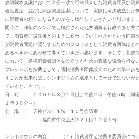
参議院本会議において全会一致で可決成立した消費者庁及び消
会設置法，並びに同法関連法案について，実際に可決成立した
に消費者の頼りになるものかを，検討していきたいと思います
同時に，昨年のシンポでも検討された地方消費者行政のあり方
て，消費者庁設立後どのように変わっていくべきかという問題
が消費者問題に関与するためのプロセスとして消費者団体はど
あるべきかもあわせて考えていきたい思います。そして，北部
において，適格消費者団体を設立するための真摯な議論を行な
プレシンポを契機として，適格消費者団体設立のための第一歩
すことが出来れば，シンポジウムの成果として十分ではないか
ているところです。
日 時 ： ２００９年８月１日(土) 午後２時～午後５時（開
１時３０分～）
会 場 ： 天神ビル１１階 １０号会議室
（福岡市中央区天神２丁目１２番１号）
シンポジウムの内容 ： （１）消費者庁と消費者委員会につ