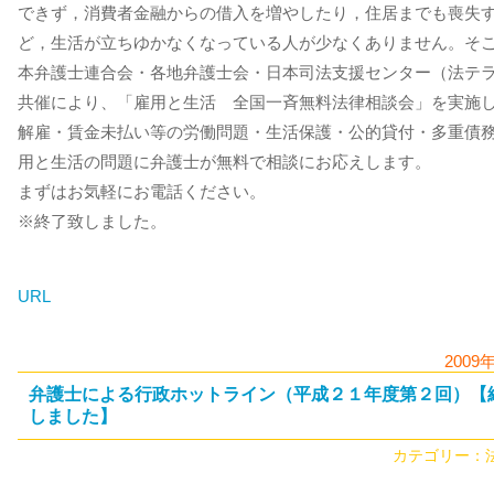
できず，消費者金融からの借入を増やしたり，住居までも喪失
ど，生活が立ちゆかなくなっている人が少なくありません。そ
本弁護士連合会・各地弁護士会・日本司法支援センター（法テ
共催により、「雇用と生活 全国一斉無料法律相談会」を実施
解雇・賃金未払い等の労働問題・生活保護・公的貸付・多重債
用と生活の問題に弁護士が無料で相談にお応えします。
まずはお気軽にお電話ください。
※終了致しました。
URL
2009
弁護士による行政ホットライン（平成２１年度第２回）【
しました】
カテゴリー：