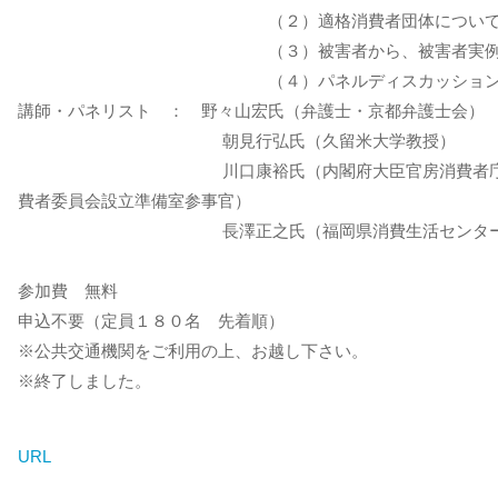
（２）適格消費者団体につい
（３）被害者から、被害者実例
（４）パネルディスカッショ
講師・パネリスト ： 野々山宏氏（弁護士・京都弁護士会）
朝見行弘氏（久留米大学教授）
川口康裕氏（内閣府大臣官房消費者庁
費者委員会設立準備室参事官）
長澤正之氏（福岡県消費生活センター
参加費 無料
申込不要（定員１８０名 先着順）
※公共交通機関をご利用の上、お越し下さい。
※終了しました。
URL