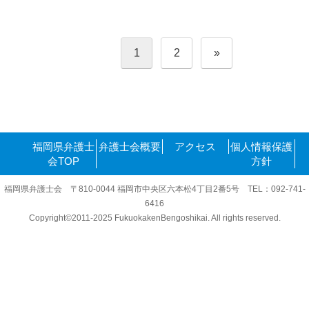
投
1
2
»
稿
の
ペ
ー
ジ
送
り
福岡県弁護士
弁護士会概要
アクセス
個人情報保護
会TOP
方針
福岡県弁護士会 〒810-0044 福岡市中央区六本松4丁目2番5号 TEL：092-741-
6416
Copyright©2011-2025 FukuokakenBengoshikai. All rights reserved.