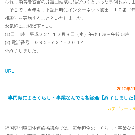
られ，消費者被害の弁護団結成に結びつくといった事例もあり
そこで，今年も，下記日時にインターネット被害１１０番（
相談）を実施することといたしました。
お気軽にご相談下さい。
(1)日 時 平成２２年１２月８日（水）午後１時～午後５時
(2) 電話番号 ０９２−７２４−２６４４
※終了しました。
URL
2010年1
専門職によるくらし・事業なんでも相談会【終了しました
カテゴリー：
福岡専門職団体連絡協議会では、毎年恒例の「くらし・事業な