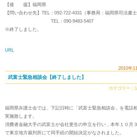
【後 援】福岡県
【問い合わせ先】TEL：092-722-4331（事務局：福岡県司法書
TEL：090-9483-5407
※終了しました。
URL
2010年1
武富士緊急相談会【終了しました】
カテゴリー：
福岡県弁護士会では、下記日時に「武富士緊急相談会」を電話
実施致します。
消費者金融大手の武富士が会社更生の申立を行い，本年１０月
で東京地方裁判所にて同手続の開始決定がなされました。