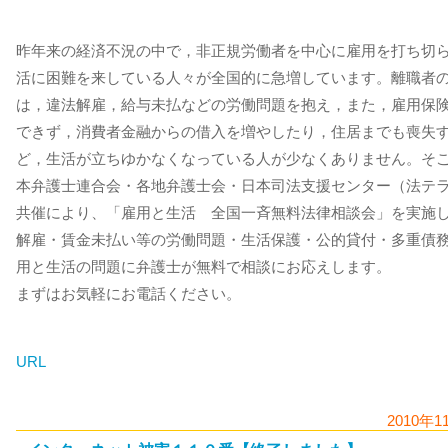
昨年来の経済不況の中で，非正規労働者を中心に雇用を打ち切
活に困難を来している人々が全国的に急増しています。離職者
は，違法解雇，給与未払などの労働問題を抱え，また，雇用保
できず，消費者金融からの借入を増やしたり，住居までも喪失
ど，生活が立ちゆかなくなっている人が少なくありません。そ
本弁護士連合会・各地弁護士会・日本司法支援センター（法テ
共催により、「雇用と生活 全国一斉無料法律相談会」を実施
解雇・賃金未払い等の労働問題・生活保護・公的貸付・多重債
用と生活の問題に弁護士が無料で相談にお応えします。
まずはお気軽にお電話ください。
URL
2010年1