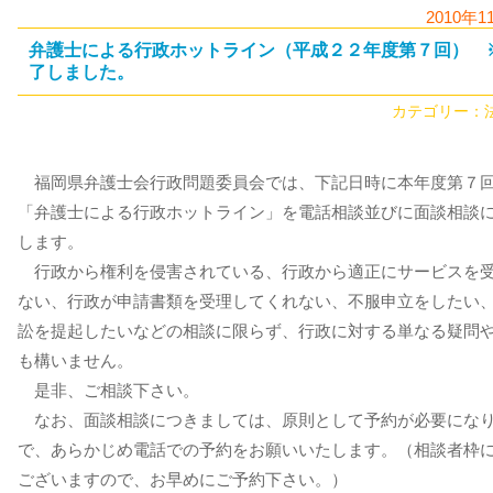
2010年1
弁護士による行政ホットライン（平成２２年度第７回） 
了しました。
カテゴリー：
福岡県弁護士会行政問題委員会では、下記日時に本年度第７
「弁護士による行政ホットライン」を電話相談並びに面談相談
します。
行政から権利を侵害されている、行政から適正にサービスを
ない、行政が申請書類を受理してくれない、不服申立をしたい
訟を提起したいなどの相談に限らず、行政に対する単なる疑問
も構いません。
是非、ご相談下さい。
なお、面談相談につきましては、原則として予約が必要にな
で、あらかじめ電話での予約をお願いいたします。（相談者枠
ございますので、お早めにご予約下さい。）