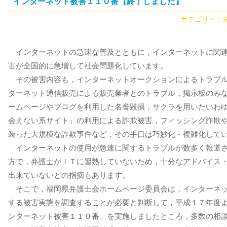
インターネット被害１１０番【終了しました】
カテゴリー：
インターネットの急速な普及とともに，インターネットに関
害が全国的に急増して社会問題化しています。
その被害内容も，インターネットオークションによるトラブ
ターネット通信販売による販売業者とのトラブル，掲示板のみ
ームページやブログを利用した名誉毀損，サクラを用いたいわ
会えない系サイト」の利用による詐欺被害，フィッシング詐欺
装った大規模な詐欺事件など，その手口は巧妙化・複雑化して
インターネットの使用が急速に関するトラブルが数多く報道
方で，弁護士がＩＴに習熟していないため，十分なアドバイス
出来ていないとの指摘もあります。
そこで，福岡県弁護士会ホームページ委員会は，インターネ
する被害実態を調査することが必要と判断して，平成１７年度
ンターネット被害１１０番」を実施しましたところ，多数の相