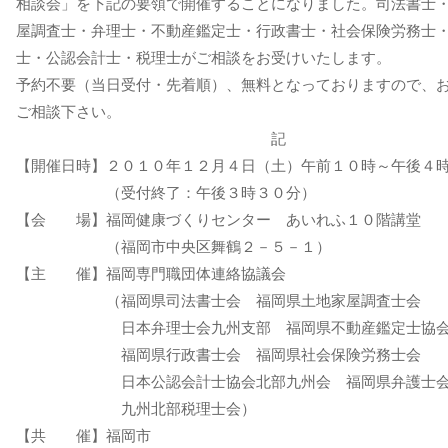
相談会」を下記の要領で開催することになりました。司法書士
屋調査士・弁理士・不動産鑑定士・行政書士・社会保険労務士
士・公認会計士・税理士がご相談をお受けいたします。
予約不要（当日受付・先着順）、無料となっておりますので、
ご相談下さい。
記
【開催日時】２０１０年１２月４日（土）午前１０時～午後４
（受付終了：午後３時３０分）
【会 場】福岡健康づくりセンター あいれふ１０階講堂
（福岡市中央区舞鶴２－５－１）
【主 催】福岡専門職団体連絡協議会
（福岡県司法書士会 福岡県土地家屋調査士会
日本弁理士会九州支部 福岡県不動産鑑定士協
福岡県行政書士会 福岡県社会保険労務士会
日本公認会計士協会北部九州会 福岡県弁護士
九州北部税理士会）
【共 催】福岡市