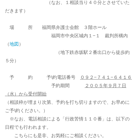
（なお、１相談当り４０分とさせていた
だきます）
場 所 福岡県弁護士会館 ３階ホール
福岡市中央区城内１−１ 裁判所構内
（
地図
）
（地下鉄赤坂駅２番出口から徒歩約
５分）
予 約 予\約電話番号
０９２−７４１−６４１６
予約期間
２００５年９月７日
（水）から受付開始
（相談枠が埋まり次第、予約を打ち切りますので、お早めに
ご予\約ください。）
※なお、電話相談による「行政苦情１１０番」は、以下の
日程でも行われます。
こちらにも是非、お気軽にご相談ください。