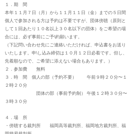
１．期 間
本年１１月７日（月）から１１月１１日（金）までの５日間
個人で参加される方は予約は不要ですが、団体傍聴（原則と
して１回あたり１０名以上３０名以下の団体）をご希望の場
合には、必ず事前にご予\約願います。
（下記問い合わせ先にご連絡いただければ、申込書をお送り
いたします。申\し込み締切は１０月１２日必着です。但し、
先着順なので、ご希望に添えない場合もあります。）
２．参加費 無料
３．時 間 個人の部（予約不要） 午前９時２０分〜１
２時２０分
団体の部（事前予約制） 午後１２時３０分〜
３時３０分
４．場 所
・傍聴する裁判所 福岡高等裁判所、福岡地方裁判所、福
岡簡易裁判所