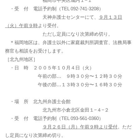
福岡市中央区城内１−１
・受 付 電話予約制（TEL 092-741-3208）
天神弁護士センターにて、
９月１３日
（火）午前９時
より受付。
ただし定員になり次第締め切り。
＊福岡地区は、弁護士以外に家庭裁判所調査官、法務局事
務官も相談をお受けします。
［北九州地区］
・日 時 ２００５年１０月４日（火）
午前の部… ９時３０分〜１２時３０分
午後の部…１３時３０分〜１６時３０分
・場 所 北九州弁護士会館
北九州市小倉北区金田１−４−２
・受 付 電話予約制（TEL 093-561-0360）
９月２６日（月）午前９時より受付
。ただ
し定員になり次第締め切り。