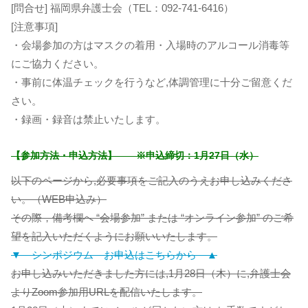
[問合せ] 福岡県弁護士会（TEL：092-741-6416）
[注意事項]
・会場参加の方はマスクの着用・入場時のアルコール消毒等
にご協力ください。
・事前に体温チェックを行うなど,体調管理に十分ご留意くだ
さい。
・録画・録音は禁止いたします。
【参加方法・申込方法】 ※申込締切：1月27日（水）
以下のページから,必要事項をご記入のうえお申し込みくださ
い。（WEB申込み）
その際，備考欄へ “会場参加” または “オンライン参加” のご希
望を記入いただくようにお願いいたします。
▼ シンポジウム お申込はこちらから ▲
お申し込みいただきました方には,1月28日（木）に,弁護士会
よりZoom参加用URLを配信いたします。