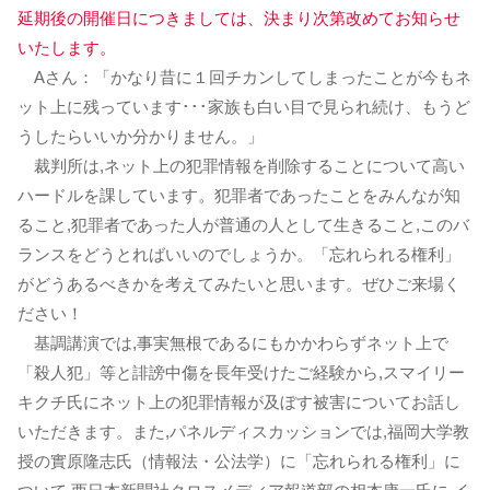
延期後の開催日につきましては、決まり次第改めてお知らせ
いたします。
Aさん：「かなり昔に１回チカンしてしまったことが今もネ
ット上に残っています･･･家族も白い目で見られ続け、もうど
うしたらいいか分かりません。」
裁判所は,ネット上の犯罪情報を削除することについて高い
ハードルを課しています。犯罪者であったことをみんなが知
ること,犯罪者であった人が普通の人として生きること,このバ
ランスをどうとればいいのでしょうか。「忘れられる権利」
がどうあるべきかを考えてみたいと思います。ぜひご来場く
ださい！
基調講演では,事実無根であるにもかかわらずネット上で
「殺人犯」等と誹謗中傷を長年受けたご経験から,スマイリー
キクチ氏にネット上の犯罪情報が及ぼす被害についてお話し
いただきます。また,パネルディスカッションでは,福岡大学教
授の實原隆志氏（情報法・公法学）に「忘れられる権利」に