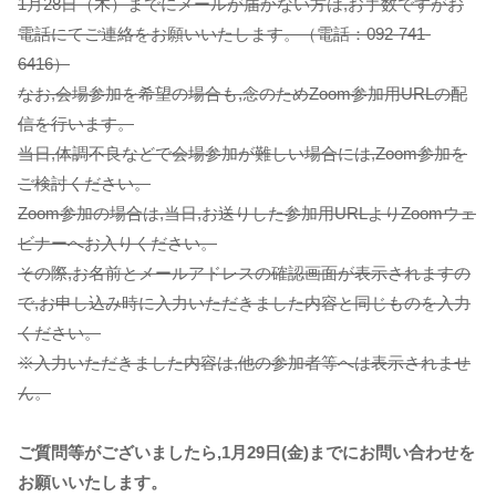
1月28日（木）までにメールが届かない方は,お手数ですがお
電話にてご連絡をお願いいたします。（電話：092-741-
6416）
なお,会場参加を希望の場合も,念のためZoom参加用URLの配
信を行います。
当日,体調不良などで会場参加が難しい場合には,Zoom参加を
ご検討ください。
Zoom参加の場合は,当日,お送りした参加用URLよりZoomウェ
ビナーへお入りください。
その際,お名前とメールアドレスの確認画面が表示されますの
で,お申し込み時に入力いただきました内容と同じものを入力
ください。
※入力いただきました内容は,他の参加者等へは表示されませ
ん。
ご質問等がございましたら,1月29日(金)までにお問い合わせを
お願いいたします。