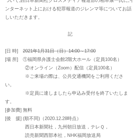
ついて,西日本新聞社クロスメディア報道部の相本康一氏に,イ
ンターネット上における犯罪報道のジレンマ等についてお話
しいただきます。
記
[日 時]
2021年1月31日（日）14:00～17:00
[場 所] ①福岡県弁護士会館2階大ホール（定員100名）
②オンライン（Zoom）配信（定員100名）
※ご来場の際は、公共交通機関をご利用くださ
い。
※定員に達しましたら申込み受付を終了いたしま
す。
[参加費] 無料
[後 援] (順不同)（2020.12.28時点）
西日本新聞社，九州朝日放送，テレＱ，
読売新聞西部本社，NHK福岡放送局