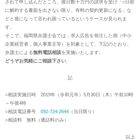
されて申し込んだところ、後日数十万円の請求を受け「○日前
に解約する書面を出さない限り、有料の契約更新になる」な
どと後になって言われ困っているというケースが見られま
す。
そこで、福岡県弁護士会では，求人広告を発注した側（中小
企業経営者，個人事業主等）を対象として、下記のとおり、
弁護士による
無料電話相談
を実施いたします。
どうぞお気軽にご相談下さい
。
記
○相談実施日時 2019年（令和元年）5月30日（木）午前10時
～午後4時
○相談電話番号
092-724-2644
（当日限り）
○相談料 無料（通話料のみ）
以上