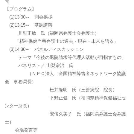
号
【プログラム】
(1)13:00～ 開会挨拶
(2)13:15～ 基調講演
川副正敏 氏（福岡県弁護士会弁護士）
「精神保健当番弁護士の過去・現在・未来を語る」
(3)14:30～ パネルディスカッション
テーマ「今後の退院請求等代理人活動が目指すもの」
パネリスト／ 山梨宗治 氏
（ＮＰＯ法人 全国精神障害者ネットワーク協議
会 事務局長）
松井隆明 氏（三善病院 院長）
下野正健 氏（福岡県精神保健福祉セ
ンター所長）
安倍久美子 氏（福岡県弁護士会弁護
士）
会場発言等