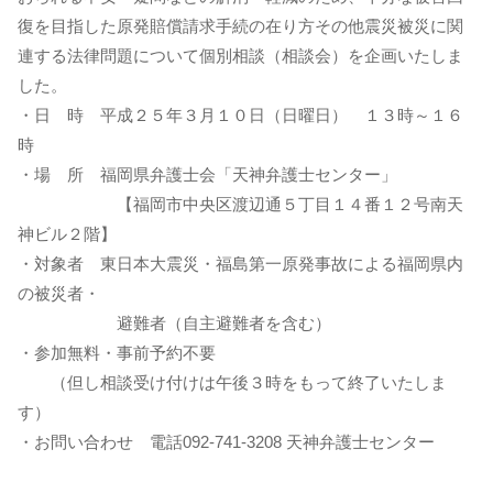
復を目指した原発賠償請求手続の在り方その他震災被災に関
連する法律問題について個別相談（相談会）を企画いたしま
した。
・日 時 平成２５年３月１０日（日曜日） １３時～１６
時
・場 所 福岡県弁護士会「天神弁護士センター」
【福岡市中央区渡辺通５丁目１４番１２号南天
神ビル２階】
・対象者 東日本大震災・福島第一原発事故による福岡県内
の被災者・
避難者（自主避難者を含む）
・参加無料・事前予約不要
（但し相談受け付けは午後３時をもって終了いたしま
す）
・お問い合わせ 電話092-741-3208 天神弁護士センター