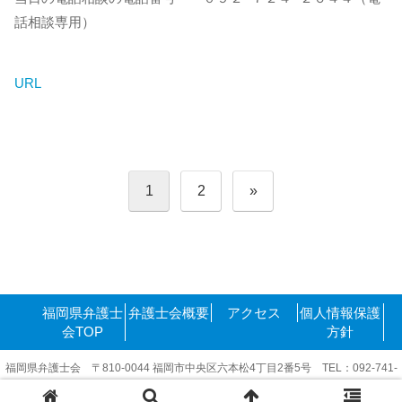
話相談専用）
URL
投
1
2
»
稿
の
ペ
ー
ジ
送
り
福岡県弁護士
弁護士会概要
アクセス
個人情報保護
会TOP
方針
福岡県弁護士会 〒810-0044 福岡市中央区六本松4丁目2番5号 TEL：092-741-
6416