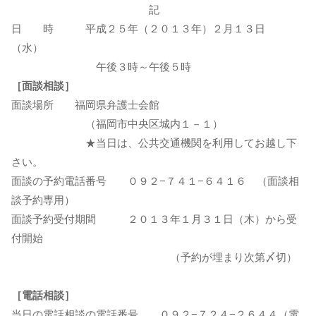
記
日 時 平成２５年（２０１３年）２月１３日
（水）
午後３時～午後５時
［面談相談］
面談場所 福岡県弁護士会館
（福岡市中央区城内１－１）
★当日は、公共交通機関を利用してお越し下
さい。
面談の予約電話番号 ０９２−７４１−６４１６ （面談相
談予約専用）
面談予約受付期間 ２０１３年１月３１日（木）から受
付開始
（予約が埋まり次第〆切）
［電話相談］
当日の電話相談の電話番号 ０９２−７２４−２６４４（電