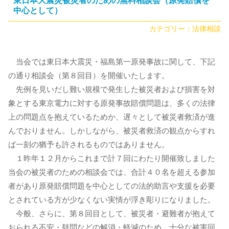
東日本大震災被災者のための無料相談会（原発賠償を
中心として）
カテゴリー：
法律相談
当会では東日本大震災・福島第一原発事故に関して、下記
の通り相談会（第８回目）を開催いたします。
先例を見いだし難い規模で発生した被災者および損害を対
象とする東京電力に対する原発事故賠償問題は、多くの法律
上の問題点を抱えているためか、遅々として被災者救済が進
んでおりません。しかしながら、被災者救済の観点からすれ
ば一刻の猶予も許されるものではありません。
１昨年１２月からこれまで計７回にわたり開催致しました
当会の被災者のための相談会では、合計４０名を超える参加
者があり原発賠償問題を中心としての法的助言や支援を必要
とされている方が少なくない実情が浮き彫りになりました。
今般、さらに、第８回目として、被災者・避難者が抱えて
おられる不安・疑問などの解消・軽減のため、十分な被害回