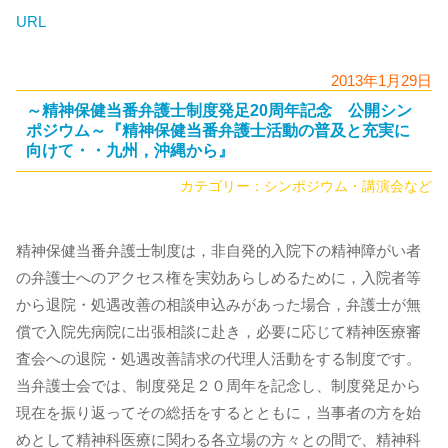
URL
2013年1月29日
～精神保健当番弁護士制度発足20周年記念 公開シン
ポジウム～『精神保健当番弁護士活動の普及と充実に
向けて・・九州，沖縄から』
カテゴリー：
シンポジウム・講演会など
精神保健当番弁護士制度は，非自発的入院下の精神障がい者
の弁護士へのアクセス権を実効あらしめるために，入院者等
から退院・処遇改善の相談申込みがあった場合，弁護士が無
償で入院先病院に出張相談に赴き，必要に応じて精神医療審
査会への退院・処遇改善請求の代理人活動をする制度です。
当弁護士会では、制度発足２０周年を記念し、制度発足から
現在を振り返ってその総括をするとともに，当事者の方を始
めとして精神科医療に関わる各立場の方々との間で、精神科