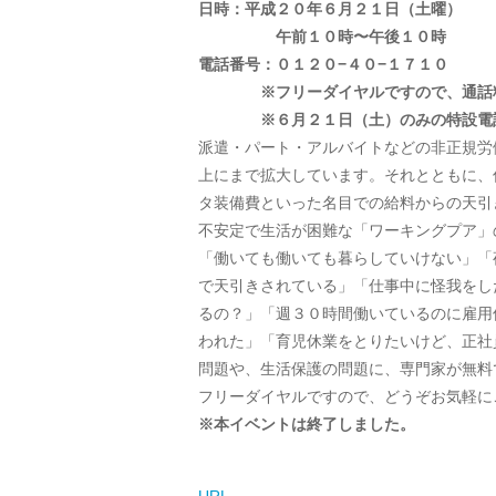
日時：平成２０年６月２１日（土曜）
午前１０時〜午後１０時
電話番号：０１２０−４０−１７１０
※フリーダイヤルですので、通話料
※６月２１日（土）のみの特設電話
派遣・パート・アルバイトなどの非正規労
上にまで拡大しています。それとともに、
タ装備費といった名目での給料からの天引
不安定で生活が困難な「ワーキングプア」
「働いても働いても暮らしていけない」「
で天引きされている」「仕事中に怪我をし
るの？」「週３０時間働いているのに雇用
われた」「育児休業をとりたいけど、正社
問題や、生活保護の問題に、専門家が無料
フリーダイヤルですので、どうぞお気軽に
※本イベントは終了しました。
URL