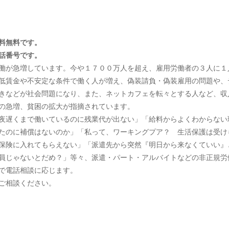
無料です。
番号です。
働が急増しています。今や１７００万人を超え、雇用労働者の３人に１
低賃金や不安定な条件で働く人が増え、偽装請負・偽装雇用の問題や、
きなどが社会問題になり、また、ネットカフェを転々とする人など、収
の急増、貧困の拡大が指摘されています。
夜遅くまで働いているのに残業代が出ない」「給料からよくわからない
たのに補償はないのか」「私って、ワーキングプア？ 生活保護は受け
保険に入れてもらえない」「派遣先から突然『明日から来なくていい』
員じゃないとだめ？」等々、派遣・パート・アルバイトなどの非正規労
で電話相談に応じます。
ご相談ください。