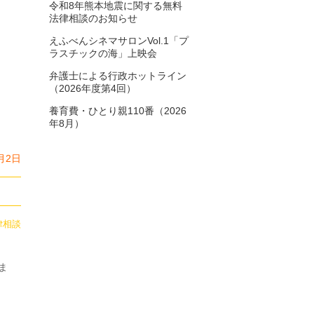
令和8年熊本地震に関する無料
2025年6月
8
法律相談のお知らせ
えふべんシネマサロンVol.1「プ
2025年5月
6
ラスチックの海」上映会
2025年4月
3
弁護士による行政ホットライン
（2026年度第4回）
2025年3月
5
養育費・ひとり親110番（2026
年8月）
2025年2月
5
2025年1月
7
月2日
2024年12月
4
2024年11月
9
律相談
2024年10月
5
2024年9月
10
ま
2024年8月
7