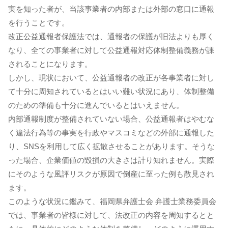
実を知った者が、当該事業者の内部または外部の窓口に通報
を行うことです。
改正公益通報者保護法では、通報者の保護が旧法よりも厚く
なり、全ての事業者に対して公益通報対応体制整備義務が課
されることになります。
しかし、現状において、公益通報者の改正が各事業者に対し
て十分に周知されているとはいい難い状況にあり、体制整備
のための準備も十分に進んでいるとはいえません。
内部通報制度が整備されていない場合、公益通報者はやむな
く違法行為等の事実を行政やマスコミなどの外部に通報した
り、SNSを利用して広く拡散させることがあります。そうな
った場合、企業価値の毀損の大きさは計り知れません。実際
にそのような風評リスクが原因で倒産に至った例も散見され
ます。
このような状況に鑑みて、福岡県弁護士会 弁護士業務委員会
では、事業者の皆様に対して、法改正の内容を周知するとと