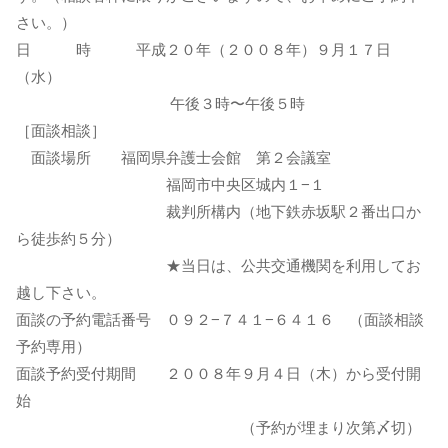
さい。）
日 時 平成２０年（２００８年）９月１７日
（水）
午後３時〜午後５時
［面談相談］
面談場所 福岡県弁護士会館 第２会議室
福岡市中央区城内１−１
裁判所構内（地下鉄赤坂駅２番出口か
ら徒歩約５分）
★当日は、公共交通機関を利用してお
越し下さい。
面談の予約電話番号 ０９２−７４１−６４１６ （面談相談
予約専用）
面談予約受付期間 ２００８年９月４日（木）から受付開
始
（予約が埋まり次第〆切）