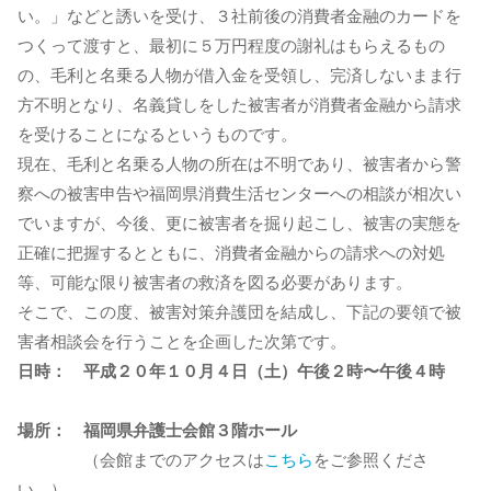
い。」などと誘いを受け、３社前後の消費者金融のカードを
つくって渡すと、最初に５万円程度の謝礼はもらえるもの
の、毛利と名乗る人物が借入金を受領し、完済しないまま行
方不明となり、名義貸しをした被害者が消費者金融から請求
を受けることになるというものです。
現在、毛利と名乗る人物の所在は不明であり、被害者から警
察への被害申告や福岡県消費生活センターへの相談が相次い
でいますが、今後、更に被害者を掘り起こし、被害の実態を
正確に把握するとともに、消費者金融からの請求への対処
等、可能な限り被害者の救済を図る必要があります。
そこで、この度、被害対策弁護団を結成し、下記の要領で被
害者相談会を行うことを企画した次第です。
日時： 平成２０年１０月４日（土）午後２時〜午後４時
場所： 福岡県弁護士会館３階ホール
（会館までのアクセスは
こちら
をご参照くださ
い。）