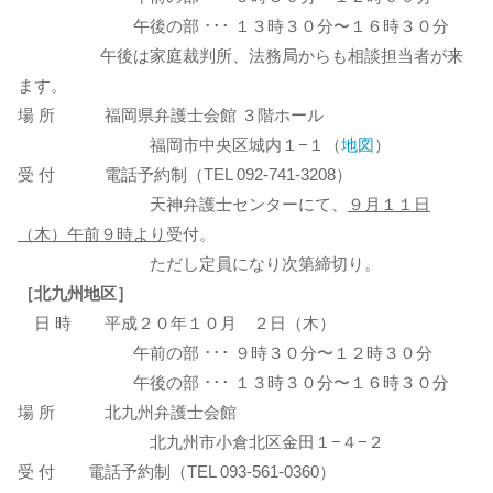
午後の部 ･･･ １３時３０分〜１６時３０分
午後は家庭裁判所、法務局からも相談担当者が来
ます。
場 所 福岡県弁護士会館 ３階ホール
福岡市中央区城内１−１（
地図
）
受 付 電話予約制（TEL 092-741-3208）
天神弁護士センターにて、
９月１１日
（木）午前９時より
受付。
ただし定員になり次第締切り。
［北九州地区］
日 時 平成２０年１０月 ２日（木）
午前の部 ･･･ ９時３０分〜１２時３０分
午後の部 ･･･ １３時３０分〜１６時３０分
場 所 北九州弁護士会館
北九州市小倉北区金田１−４−２
受 付 電話予約制（TEL 093-561-0360）