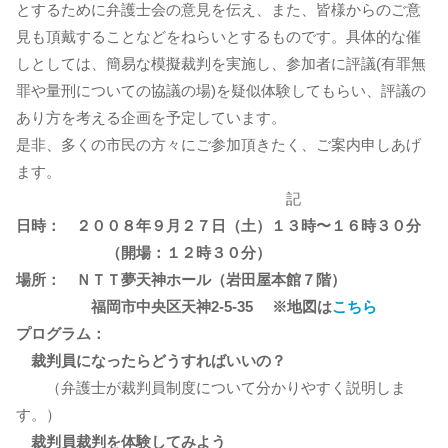
とするために弁護士会の意見を伝え、また、皆様からのご意
見も頂戴することなどをねらいとするものです。具体的な催
しとしては、簡易な模擬裁判を実施し、参加者に評議(有罪無
罪や量刑についての協議の場)を疑似体験してもらい、評議の
あり方を考える企画を予定しています。
是非、多くの市民の方々にご参加頂きたく、ご案内申しあげ
ます。
記
日時： ２００８年９月２７日（土）１３時〜１６時３０分
（開場：１２時３０分）
場所： ＮＴＴ夢天神ホール（岩田屋本館７階）
福岡市中央区天神2-5-35 ※地図は
こちら
プログラム：
裁判員になったらどうすればいいの？
（弁護士が裁判員制度について分かりやすく説明しま
す。）
裁判員裁判を体験してみよう