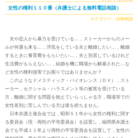
女性の権利１１０番（弁護士による無料電話相談）
カテゴリー：
法律相談
夫や恋人から暴力を受けている…，ストーカーからのメー
ルが何通も来る…，浮気をしている夫と離婚したい…，離婚
するときに養育費をもらいたい…，夫と別居しているけれど
生活費がもらえない…，結婚を機に職場から解雇された…な
ど女性の権利侵害でお困りではありませんか？
このようなドメスティック・バイオレンス（ＤＶ），スト
ーカー，セクシャル・ハラスメント等の被害を受けている
方，離婚に関する問題を抱えていらっしゃる方，職場等での
女性差別に苦しんでいる方は後を絶ちません。
日本弁護士連合会では，昭和５１年から女性の権利に関す
る委員会（現・両性の平等委員会）を設置し，福岡県弁護士
会でも平成１１年より両性の平等委員会を設置して，女性の