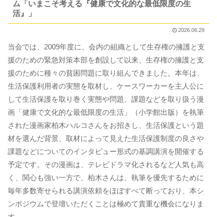
ム「いまこそ考える『健康で文化的な最低限度の生
活』」
2026.06.29
当会では、2009年度に、会内の組織として生存権の擁護と支
援のための緊急対策本部を創設して以来、生存権の擁護と支
援のために種々の貧困問題に取り組んできました。本年は、
生活保護利用者の実態を取材し、ケースワーカーを主人公に
して生活保護を取り巻く実態や問題、課題などを取り扱う漫
画「健康で文化的な最低限度の生活」（小学館出版）を執筆
された漫画家柏木ハルコさんをお招きし、生活保護という題
材を選んだ背景、取材によって見えた生活保護制度の良さや
課題などについてのインタビュー形式の基調講演を開催する
予定です。その漫画は、テレビドラマ化されるなど人気も高
く、関心も強い一方で、柏木さんは、執筆を優先するために
毎年多数寄せられる講演依頼をほぼすべて断っており、本シ
ンポジウムで登壇いただくことは極めて貴重な機会になりま
す。