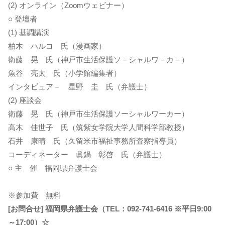
(2) オンライン（Zoomウェビナー）
○ 登壇者
(1) 基調講演
柏木 ハルコ 氏（漫画家）
衛藤 晃 氏（神戸市生活保護ソ－シャルワ－カ－）
魚谷 亮太 氏（小学館編集者）
インタビュア－ 星野 圭 氏（弁護士）
(2) 座談会
衛藤 晃 氏（神戸市生活保護ソーシャルワーカー）
高木 佳世子 氏（筑紫女学院大学人間科学部教授）
石井 康晴 氏（久留米市福祉事務所査察指導員）
コーディネーター 眞鍋 彰啓 氏（弁護士）
○ 主 催 福岡県弁護士会
※参加費 無料
[お問合せ] 福岡県弁護士会（TEL：092-741-6416 ※平日9:00
～17:00）☆