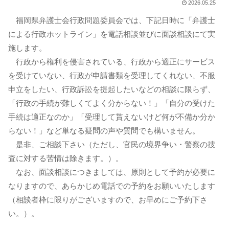
2026.05.25
福岡県弁護士会行政問題委員会では、下記日時に「弁護士
による行政ホットライン」を電話相談並びに面談相談にて実
施します。
行政から権利を侵害されている、行政から適正にサービス
を受けていない、行政が申請書類を受理してくれない、不服
申立をしたい、行政訴訟を提起したいなどの相談に限らず、
「行政の手続が難しくてよく分からない！」「自分の受けた
手続は適正なのか」「受理して貰えないけど何が不備か分か
らない！」など単なる疑問の声や質問でも構いません。
是非、ご相談下さい（ただし、官民の境界争い・警察の捜
査に対する苦情は除きます。）。
なお、面談相談につきましては、原則として予約が必要に
なりますので、あらかじめ電話での予約をお願いいたします
（相談者枠に限りがございますので、お早めにご予約下さ
い。）。