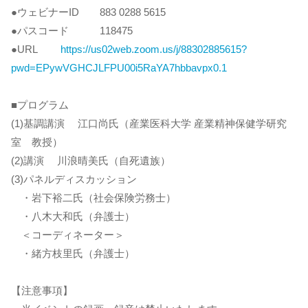
●ウェビナーID 883 0288 5615
●パスコード 118475
●URL
https://us02web.zoom.us/j/88302885615?
pwd=EPywVGHCJLFPU00i5RaYA7hbbavpx0.1
■プログラム
(1)基調講演 江口尚氏（産業医科大学 産業精神保健学研究
室 教授）
(2)講演 川浪晴美氏（自死遺族）
(3)パネルディスカッション
・岩下裕二氏（社会保険労務士）
・八木大和氏（弁護士）
＜コーディネーター＞
・緒方枝里氏（弁護士）
【注意事項】