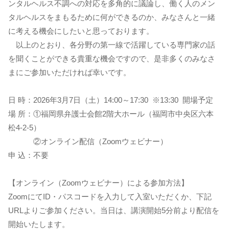
ンタルヘルス不調への対応を多角的に議論し、働く人のメン
タルヘルスをまもるために何ができるのか、みなさんと一緒
に考える機会にしたいと思っております。
以上のとおり、各分野の第一線で活躍している専門家の話
を聞くことができる貴重な機会ですので、是非多くのみなさ
まにご参加いただければ幸いです。
日 時：2026年3月7日（土）14:00～17:30 ※13:30 開場予定
場 所：①福岡県弁護士会館2階大ホール（福岡市中央区六本
松4-2-5）
②オンライン配信（Zoomウェビナー）
申 込：不要
【オンライン（Zoomウェビナー）による参加方法】
ZoomにてID・パスコードを入力して入室いただくか、下記
URLよりご参加ください。当日は、講演開始5分前より配信を
開始いたします。