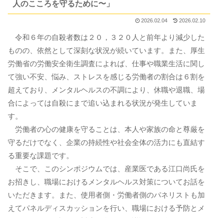
人のこころを守るために〜」
2026.02.04
2026.02.10
令和６年の自殺者数は２０，３２０人と前年より減少した
ものの、依然として深刻な状況が続いています。また、厚生
労働省の労働安全衛生調査によれば、仕事や職業生活に関し
て強い不安、悩み、ストレスを感じる労働者の割合は６割を
超えており、メンタルヘルスの不調により、休職や退職、場
合によっては自殺にまで追い込まれる状況が発生していま
す。
労働者の心の健康を守ることは、本人や家族の命と尊厳を
守るだけでなく、企業の持続性や社会全体の活力にも直結す
る重要な課題です。
そこで、このシンポジウムでは、産業医である江口尚氏を
お招きし、職場におけるメンタルヘルス対策についてお話を
いただきます。また、使用者側・労働者側のパネリストも加
えてパネルディスカッションを行い、職場における予防とメ