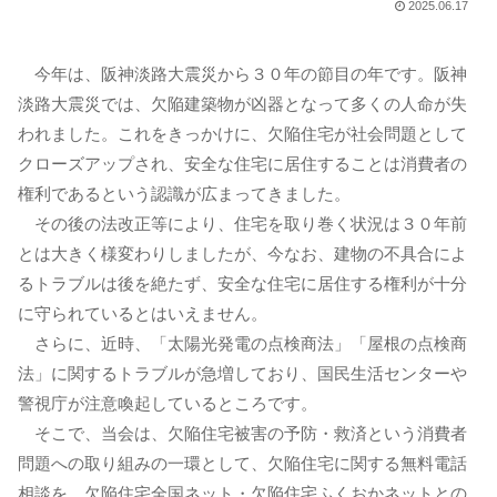
2025.06.17
今年は、阪神淡路大震災から３０年の節目の年です。阪神
淡路大震災では、欠陥建築物が凶器となって多くの人命が失
われました。これをきっかけに、欠陥住宅が社会問題として
クローズアップされ、安全な住宅に居住することは消費者の
権利であるという認識が広まってきました。
その後の法改正等により、住宅を取り巻く状況は３０年前
とは大きく様変わりしましたが、今なお、建物の不具合によ
るトラブルは後を絶たず、安全な住宅に居住する権利が十分
に守られているとはいえません。
さらに、近時、「太陽光発電の点検商法」「屋根の点検商
法」に関するトラブルが急増しており、国民生活センターや
警視庁が注意喚起しているところです。
そこで、当会は、欠陥住宅被害の予防・救済という消費者
問題への取り組みの一環として、欠陥住宅に関する無料電話
相談を、欠陥住宅全国ネット・欠陥住宅ふくおかネットとの