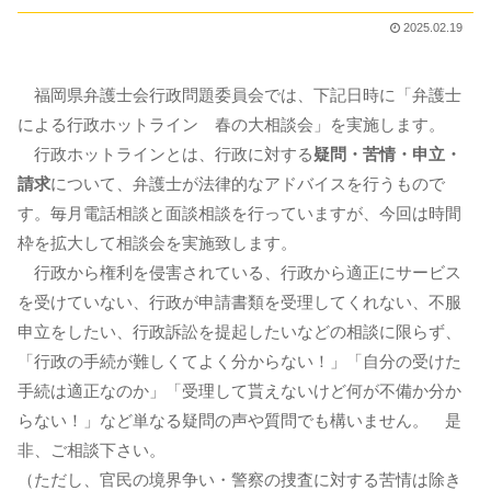
2025.02.19
福岡県弁護士会行政問題委員会では、下記日時に「弁護士
による行政ホットライン 春の大相談会」を実施します。
行政ホットラインとは、行政に対する
疑問・苦情・申立・
請求
について、弁護士が法律的なアドバイスを行うもので
す。毎月電話相談と面談相談を行っていますが、今回は時間
枠を拡大して相談会を実施致します。
行政から権利を侵害されている、行政から適正にサービス
を受けていない、行政が申請書類を受理してくれない、不服
申立をしたい、行政訴訟を提起したいなどの相談に限らず、
「行政の手続が難しくてよく分からない！」「自分の受けた
手続は適正なのか」「受理して貰えないけど何が不備か分か
らない！」など単なる疑問の声や質問でも構いません。 是
非、ご相談下さい。
（ただし、官民の境界争い・警察の捜査に対する苦情は除き