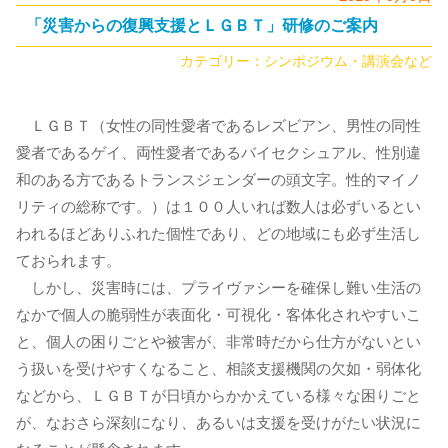
「災害からの復興支援とＬＧＢＴ」研修のご案内
カテゴリー：
シンポジウム・講演会など
ＬＧＢＴ（女性の同性愛者であるレズビアン、男性の同性
愛者であるゲイ、両性愛者であるバイセクシュアル、性別違
和のある方であるトランスジェンダーの頭文字。性的マイノ
リティの総称です。）は１００人いれば数人は必ずいるとい
われるほどありふれた個性であり、どの地域にも必ず生活し
ておられます。
しかし、災害時には、プライヴァシーを確保し難い生活の
なかで個人の脆弱性が表面化・可視化・客体化されやすいこ
と、個人の困りごとや被害が、非常時だから仕方がないとい
う扱いを受けやすくなること、相談支援機関の欠如・弱体化
などから、ＬＧＢＴが日頃からかかえている様々な困りごと
が、なおさら深刻になり、あるいは支援を受けがたい状況に