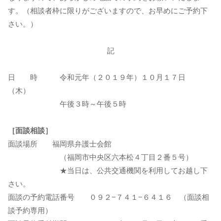
す。（相談者枠に限りがございますので、お早めにご予約下
さい。）
記
日 時 令和元年（２０１９年）１０月１７日
（木）
午後３時～午後５時
［面談相談］
面談場所 福岡県弁護士会館
（福岡市中央区六本松４丁目２番５号）
★当日は、公共交通機関を利用してお越し下
さい。
面談の予約電話番号 ０９２−７４１−６４１６ （面談相
談予約専用）