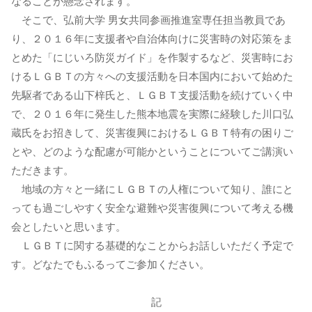
なることが懸念されます。
そこで、弘前大学 男女共同参画推進室専任担当教員であ
り、２０１６年に支援者や自治体向けに災害時の対応策をま
とめた「にじいろ防災ガイド」を作製するなど、災害時にお
けるＬＧＢＴの方々への支援活動を日本国内において始めた
先駆者である山下梓氏と、ＬＧＢＴ支援活動を続けていく中
で、２０１６年に発生した熊本地震を実際に経験した川口弘
蔵氏をお招きして、災害復興におけるＬＧＢＴ特有の困りご
とや、どのような配慮が可能かということについてご講演い
ただきます。
地域の方々と一緒にＬＧＢＴの人権について知り、誰にと
っても過ごしやすく安全な避難や災害復興について考える機
会としたいと思います。
ＬＧＢＴに関する基礎的なことからお話しいただく予定で
す。どなたでもふるってご参加ください。
記