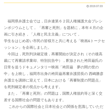
2019.07.03
福岡県弁護士会では，日弁連第６２回人権擁護大会プレシ
ンポジウムとして， 「再審と死刑」を題材に，本年４月の企
画に引き続き，「人権と民主主義」について，
学生をはじめ若い市民の皆様方と共に考える「映画&トークセ
ッション」を企画しました。
今回は，死刑判決確定後，再審開始が決定され（その後高
裁にて再審請求棄却、特別抗告中），釈放された袴田巌氏の
日常を追うドキュメンタリー映画「袴田巌 夢の間の世の
中」を上映し，福岡市出身の袴田巌再審弁護団長の 西嶋勝彦
弁護士を講師に迎えて，日本における「再審制度の問題点」
を死刑確定者の視点から考えます。
また，「再審と死刑」の問題は，国際人権規約等と深く交
差する国際社会の問題でもあります。
これからの国際社会と日本社会との関係を意識していただ