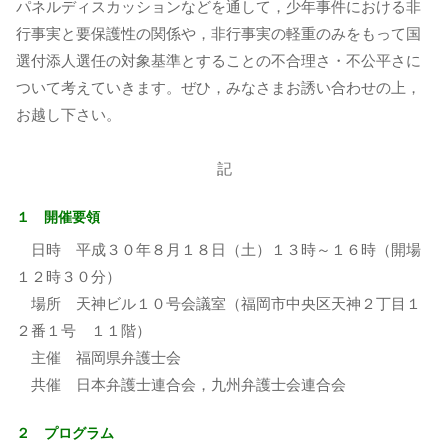
パネルディスカッションなどを通して，少年事件における非
行事実と要保護性の関係や，非行事実の軽重のみをもって国
選付添人選任の対象基準とすることの不合理さ・不公平さに
ついて考えていきます。ぜひ，みなさまお誘い合わせの上，
お越し下さい。
記
１ 開催要領
日時 平成３０年８月１８日（土）１３時～１６時（開場
１２時３０分）
場所 天神ビル１０号会議室（福岡市中央区天神２丁目１
２番１号 １１階）
主催 福岡県弁護士会
共催 日本弁護士連合会，九州弁護士会連合会
２ プログラム