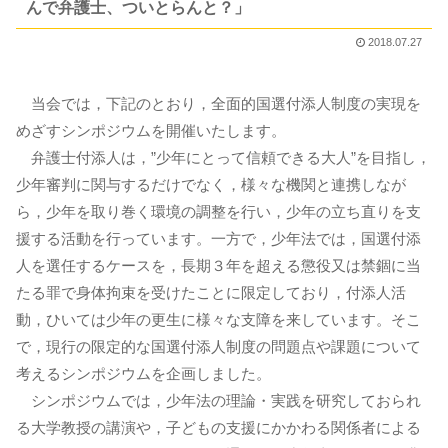
んで弁護士、ついとらんと？」
2018.07.27
当会では，下記のとおり，全面的国選付添人制度の実現を
めざすシンポジウムを開催いたします。
弁護士付添人は，”少年にとって信頼できる大人”を目指し，
少年審判に関与するだけでなく，様々な機関と連携しなが
ら，少年を取り巻く環境の調整を行い，少年の立ち直りを支
援する活動を行っています。一方で，少年法では，国選付添
人を選任するケースを，長期３年を超える懲役又は禁錮に当
たる罪で身体拘束を受けたことに限定しており，付添人活
動，ひいては少年の更生に様々な支障を来しています。そこ
で，現行の限定的な国選付添人制度の問題点や課題について
考えるシンポジウムを企画しました。
シンポジウムでは，少年法の理論・実践を研究しておられ
る大学教授の講演や，子どもの支援にかかわる関係者による