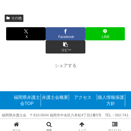
その他
X
Facebook
LINE
コピー
シェアする
福岡県弁護士
弁護士会概要
アクセス
個人情報保護
会TOP
方針
福岡県弁護士会 〒810-0044 福岡市中央区六本松4丁目2番5号 TEL：092-741-
6416
Copyright©2011-2025 FukuokakenBengoshikai. All rights reserved.
ホーム
検索
トップ
サイドバー