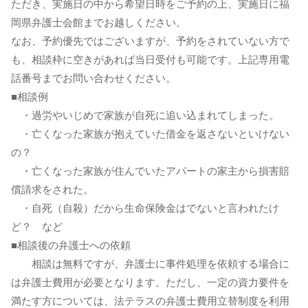
ただき、実施日の中から希望日時をご予約の上、実施日に福
岡県弁護士会館までお越しください。
なお、予約優先ではございますが、予約をされていない方で
も、相談枠に空きがあれば当日受付も可能です。上記専用電
話番号までお問い合わせください。
■相談例
・過労やいじめで家族が自死に追い込まれてしまった。
・亡くなった家族が抱えていた借金を返さないといけない
の？
・亡くなった家族が住んでいたアパートの家主から損害賠
償請求をされた。
・自死（自殺）だから生命保険金はでないと言われたけ
ど？ など
■相談後の弁護士への依頼
相談は無料ですが、弁護士に事件処理を依頼する場合に
は弁護士費用が必要となります。ただし、一定の資力要件を
満たす方については、法テラスの弁護士費用立替制度を利用