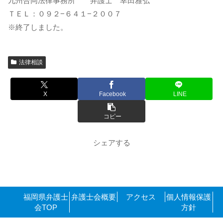
九州合同法律事務所 弁護士 幸田雅弘
ＴＥＬ：０９２−６４１−２００７
※終了しました。
法律相談
X
Facebook
LINE
コピー
シェアする
福岡県弁護士
弁護士会概要
アクセス
個人情報保護
会TOP
方針