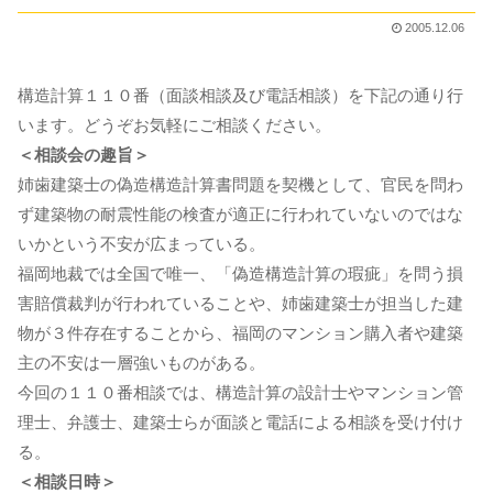
2005.12.06
構造計算１１０番（面談相談及び電話相談）を下記の通り行
います。どうぞお気軽にご相談ください。
＜相談会の趣旨＞
姉歯建築士の偽造構造計算書問題を契機として、官民を問わ
ず建築物の耐震性能の検査が適正に行われていないのではな
いかという不安が広まっている。
福岡地裁では全国で唯一、「偽造構造計算の瑕疵」を問う損
害賠償裁判が行われていることや、姉歯建築士が担当した建
物が３件存在することから、福岡のマンション購入者や建築
主の不安は一層強いものがある。
今回の１１０番相談では、構造計算の設計士やマンション管
理士、弁護士、建築士らが面談と電話による相談を受け付け
る。
＜相談日時＞