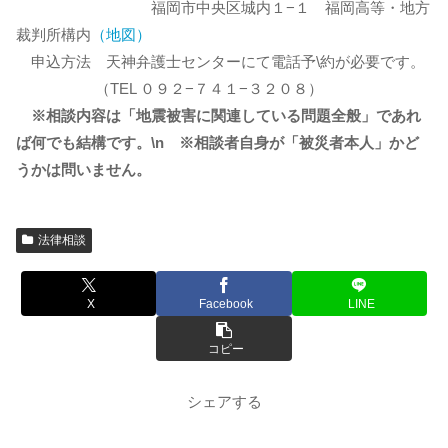
福岡市中央区城内１−１ 福岡高等・地方
裁判所構内
（地図）
申込方法 天神弁護士センターにて電話予\約が必要です。
（TEL ０９２−７４１−３２０８）
※相談内容は「地震被害に関連している問題全般」であれ
ば何でも結構です。\n ※相談者自身が「被災者本人」かど
うかは問いません。
法律相談
X
Facebook
LINE
コピー
シェアする