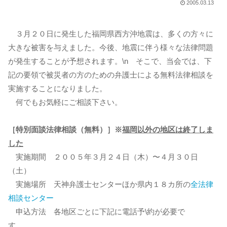
2005.03.13
３月２０日に発生した福岡県西方沖地震は、多くの方々に
大きな被害を与えました。今後、地震に伴う様々な法律問題
が発生することが予想されます。\n そこで、当会では、下
記の要領で被災者の方のための弁護士による無料法律相談を
実施することになりました。
何でもお気軽にご相談下さい。
［特別面談法律相談（無料）］※
福岡以外の地区は終了しま
した
実施期間 ２００５年３月２４日（木）〜４月３０日
（土）
実施場所 天神弁護士センターほか県内１８カ所の
全法律
相談センター
申込方法 各地区ごとに下記に電話予\約が必要で
す。