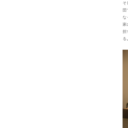
そ
団
な
家
担
る