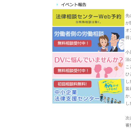
先
が
オ
得
小
法
こ
ひ
し
装
か
し
次
審