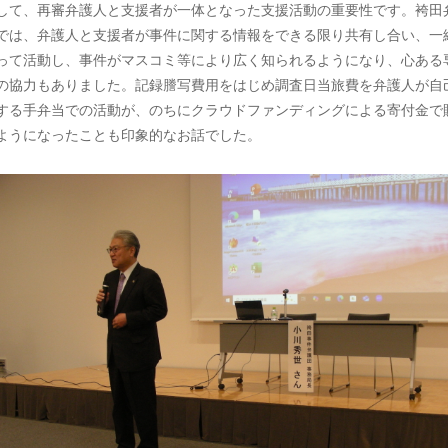
して、再審弁護人と支援者が一体となった支援活動の重要性です。袴田
では、弁護人と支援者が事件に関する情報をできる限り共有し合い、一
って活動し、事件がマスコミ等により広く知られるようになり、心ある
の協力もありました。記録謄写費用をはじめ調査日当旅費を弁護人が自
する手弁当での活動が、のちにクラウドファンディングによる寄付金で
ようになったことも印象的なお話でした。