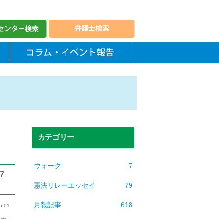
カテゴリー
ウォーク
7
7
憲法リレーエッセイ
79
月報記事
618
5.01