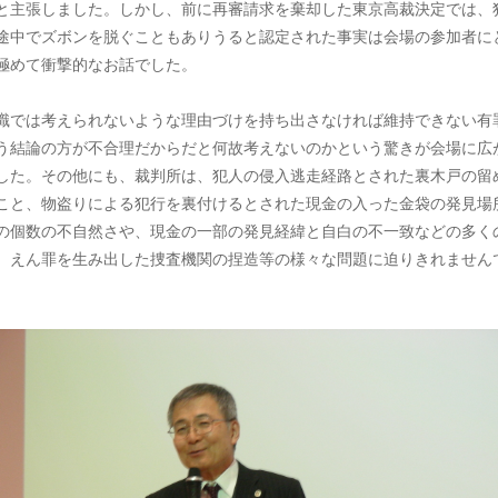
と主張しました。しかし、前に再審請求を棄却した東京高裁決定では、
途中でズボンを脱ぐこともありうると認定された事実は会場の参加者に
極めて衝撃的なお話でした。
識では考えられないような理由づけを持ち出さなければ維持できない有
う結論の方が不合理だからだと何故考えないのかという驚きが会場に広
した。その他にも、裁判所は、犯人の侵入逃走経路とされた裏木戸の留
こと、物盗りによる犯行を裏付けるとされた現金の入った金袋の発見場
の個数の不自然さや、現金の一部の発見経緯と自白の不一致などの多く
、えん罪を生み出した捜査機関の捏造等の様々な問題に迫りきれません
。