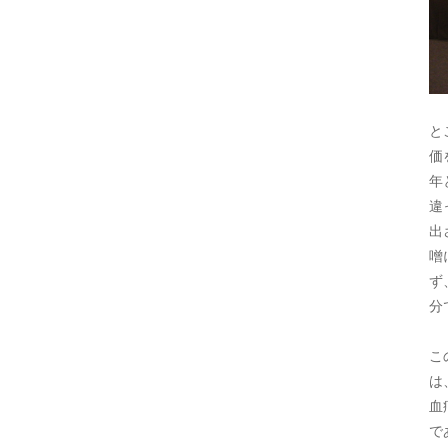
と
価
年
違
出
噌
ず
分
こ
は
血
で