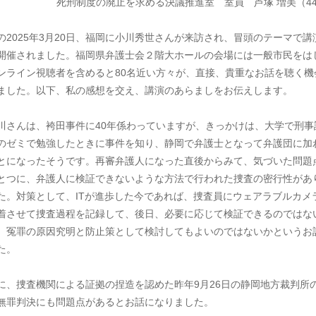
死刑制度の廃止を求める決議推進室 室員 芦塚 増美（4
の2025年3月20日、福岡に小川秀世さんが来訪され、冒頭のテーマで講
開催されました。福岡県弁護士会２階大ホールの会場には一般市民をは
ンライン視聴者を含めると80名近い方々が、直接、貴重なお話を聴く機
ました。以下、私の感想を交え、講演のあらましをお伝えします。
川さんは、袴田事件に40年係わっていますが、きっかけは、大学で刑事
のゼミで勉強したときに事件を知り、静岡で弁護士となって弁護団に加
とになったそうです。再審弁護人になった直後からみて、気づいた問題
とつに、弁護人に検証できないような方法で行われた捜査の密行性があ
た。対策として、ITが進歩した今であれば、捜査員にウェアラブルカメ
着させて捜査過程を記録して、後日、必要に応じて検証できるのではな
、冤罪の原因究明と防止策として検討してもよいのではないかというお
た。
に、捜査機関による証拠の捏造を認めた昨年9月26日の静岡地方裁判所
無罪判決にも問題点があるとお話になりました。