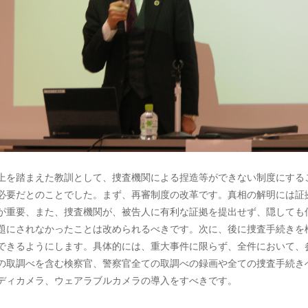
上を踏まえた教訓として、捜査機関による捏造等ができない制度にする
必要だとのことでした。まず、再審制度の改革です。真相の解明には証
が重要、また、捜査機関が、被告人に有利な証拠を提出せず、隠しても
題にされなかったことは改められるべきです。次に、後に捜査手続きを
できるようにします。具体的には、重大事件に限らず、全件において、
の取調べを含む検察官、警察官全ての取調べの録画や全ての捜査手続き
ディカメラ、ウェアラブルカメラの導入をすべきです。