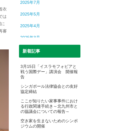
2025年7月
着衣
2025年5月
では
関に
2025年4月
再審
2025年3月
2025年2月
新着記事
2025年1月
3月15日「イスラモフォビアと
戦う国際デー」講演会 開催報
2024年12月
告
2024年11月
シンガポール法律協会との友好
協定締結
2024年10月
ここが知りたい家事事件におけ
る行政関連手続き～北九州市と
2024年9月
の協議会についての報告～
2024年8月
空き家を生まないためのシンポ
ジウムの開催
2024年7月