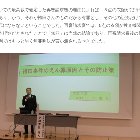
つての最高裁で確定した再審請求審の理由によれば、５点の衣類が犯行
あり、かつ、それが袴田さんのものだから有罪とし、その他の証拠だけ
罪にならないということでした。再審請求審では、5点の衣類が捜査機
る捏造だとされたことで「無罪」は当然の結論であり、再審請求審後の
判ではもっと早く無罪判決が言い渡されるべきでした。