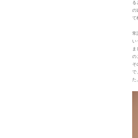
る
の
て
常
い
ま
の
そ
で
た