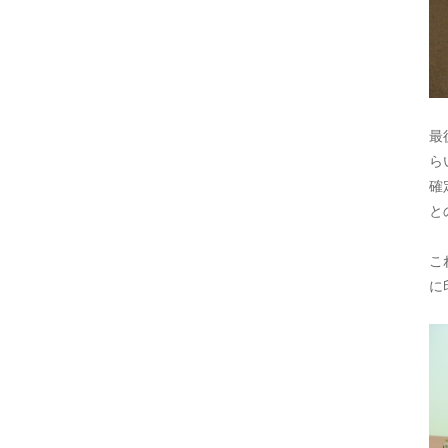
最
ら
確
と
こ
に