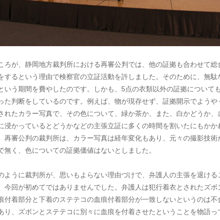
ころが、静岡地方裁判所における再審公判では、他の証拠も合わせて総
をするという理由で検察官の立証活動を許しました。そのために、無駄
という期間を費やしたのです。しかも、5点の衣類以外の証拠について
った判断をしているのです。例えば、物が現存せず、証拠開示でようや
されたカラー写真で、その色について、緑か茶か、また、白かどうか、
に浸かっているとどうかなどの主張立証に多くの時間を割いたにもかか
、再審公判の裁判所は、カラー写真は経年変化もあり、元々の撮影技術
で無く、色についての証拠価値はないとしました。
のように裁判所が、思いもよらない理由づけで、弁護人の主張を退ける
、今回が初めてではありませんでした。弁護人は犯行着衣とされたズボ
痕付着部分と下着のステテコの血痕付着部分が一致しないというのは不
あり、ズボンとステテコに別々に血痕を付着させたということを物語っ