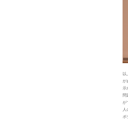
以
が
示
問
が
人
ボ