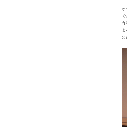
か
で
有
よ
公