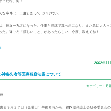
かったね、海！
んな事件は、二度とあってはいけない。
は、最近一九才になった。仕事と野球で真っ黒になり、また急に大人っ
った。近ごろ「嬉しいこと」があったらしい。今度、教えてね！
L
2002年1
心神喪失者等医療観察法案について
カテゴリー：
月
 豊
 去る９月２７日（金曜日）午後６時から、福岡県弁護士会研修委員会の