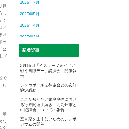
2025年7月
は職
方に
2025年5月
てく
2025年4月
はど
動け
2025年3月
ポッ
2025年2月
「公
新着記事
上げ
2025年1月
3月15日「イスラモフォビアと
戦う国際デー」講演会 開催報
2024年12月
告
嘘で
2024年11月
。し
シンガポール法律協会との友好
協定締結
、一
2024年10月
ここが知りたい家事事件におけ
る行政関連手続き～北九州市と
2024年9月
の協議会についての報告～
、最
2024年8月
空き家を生まないためのシンポ
めな
ジウムの開催
今辛
2024年7月