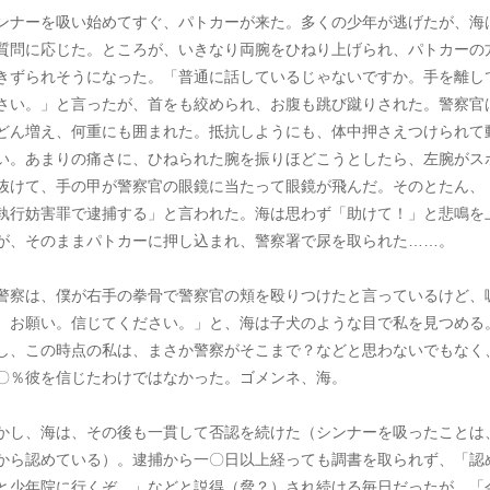
ンナーを吸い始めてすぐ、パトカーが来た。多くの少年が逃げたが、海
質問に応じた。ところが、いきなり両腕をひねり上げられ、パトカーの
きずられそうになった。「普通に話しているじゃないですか。手を離し
さい。」と言ったが、首をも絞められ、お腹も跳び蹴りされた。警察官
どん増え、何重にも囲まれた。抵抗しようにも、体中押さえつけられて
い。あまりの痛さに、ひねられた腕を振りほどこうとしたら、左腕がス
抜けて、手の甲が警察官の眼鏡に当たって眼鏡が飛んだ。そのとたん、
執行妨害罪で逮捕する」と言われた。海は思わず「助けて！」と悲鳴を
が、そのままパトカーに押し込まれ、警察署で尿を取られた……。
警察は、僕が右手の拳骨で警察官の頬を殴りつけたと言っているけど、
。お願い。信じてください。」と、海は子犬のような目で私を見つめる
し、この時点の私は、まさか警察がそこまで？などと思わないでもなく
〇％彼を信じたわけではなかった。ゴメンネ、海。
かし、海は、その後も一貫して否認を続けた（シンナーを吸ったことは
から認めている）。逮捕から一〇日以上経っても調書を取られず、「認
と少年院に行くぞ。」などと説得（脅？）され続ける毎日だったが、「