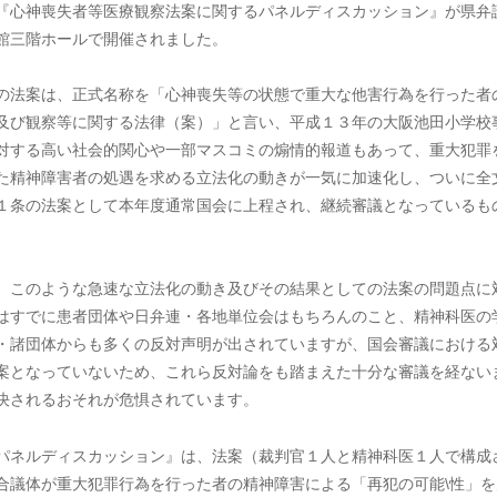
『心神喪失者等医療観察法案に関するパネルディスカッション』が県弁
館三階ホールで開催されました。
の法案は、正式名称を「心神喪失等の状態で重大な他害行為を行った者
及び観察等に関する法律（案）」と言い、平成１３年の大阪池田小学校
対する高い社会的関心や一部マスコミの煽情的報道もあって、重大犯罪
た精神障害者の処遇を求める立法化の動きが一気に加速化し、ついに全
１条の法案として本年度通常国会に上程され、継続審議となっているも
。
 このような急速な立法化の動き及びその結果としての法案の問題点に
はすでに患者団体や日弁連・各地単位会はもちろんのこと、精神科医の
・諸団体からも多くの反対声明が出されていますが、国会審議における
案となっていないため、これら反対論をも踏まえた十分な審議を経ない
決されるおそれが危惧されています。
パネルディスカッション』は、法案（裁判官１人と精神科医１人で構成
合議体が重大犯罪行為を行った者の精神障害による「再犯の可能\性」を