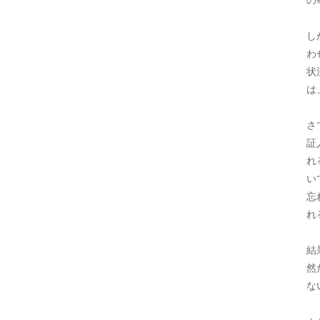
し
わ
状
は
さ
証
れ
い
忘
れ
結
然
な