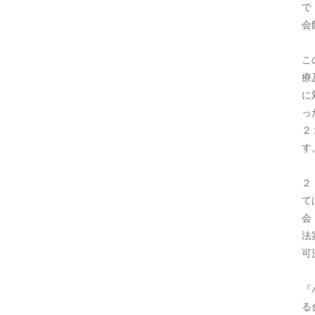
で
会
こ
療
に
っ
２
す
２
て
会
法
可
『
る