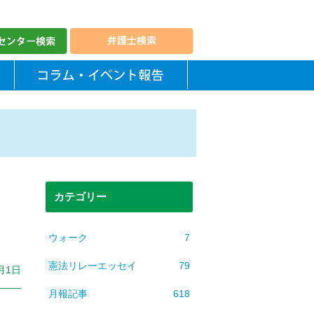
カテゴリー
ウォーク
7
憲法リレーエッセイ
79
1月1日
月報記事
618