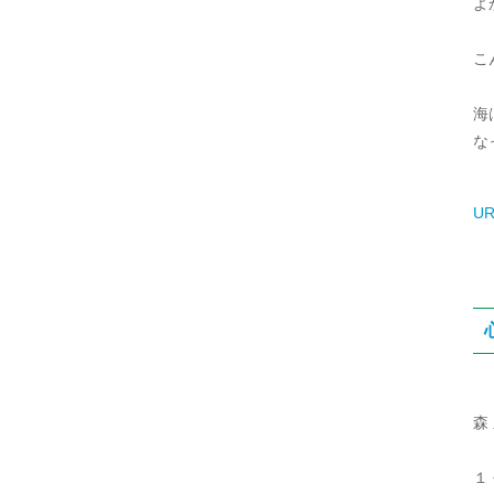
よ
こ
海
な
UR
森
１