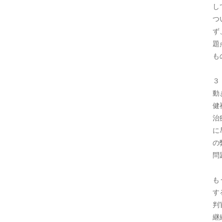
し
つ
ず
題
も
３
動
健
治
に
の
問
も
す
判
継