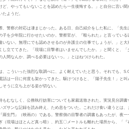
けど、やってもいないことを認めたら一生後悔する。」と自分に言い聞
いたようだ。
際、警察の対応は凄まじかった。ある日、自己紹介をした私に、「先生
の子を少年院に行かせたいのか。警察官が、『殴られた』と言っている
違いない。無理にでも認めさせるのが弁護士の仕事でしょうが。」と大
くし立ててきた。「現場に目撃者はいませんでしたか。」と聞くと、「
の人間なんか、調べる必要はないっ。」とはねつけられた。
は、こういった強烈な取調べに、よく耐えていたと思う。それでも、S.O.
電話は一日に何度も架かってきた。駆けつけると、「陽子先生！」と叫
しそうに立ち上がる姿が切ない。
待もむなしく、公務執行妨害についても家裁送致された。実況見分調書
いズサンな記録を読み終え、ため息をついた。これだけ食い違うとは、
『羅生門』（映画の）である。警察側の目撃者の調書もあったが、夜一
ぎ（現場はほとんど真っ暗）、約五〇メートルも離れた場所から、「『
拳骨で』殴りつけたのを見た」、などと言われてもね…。