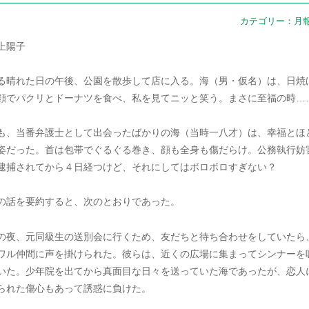
カテゴリー：
月
上陽子
る晴れた日の午後、公園を散歩して店に入る。海（男・仮名）は、日焼
顔でパクリとドーナツを食べ、私を見てニッと笑う。まさに至福の時…
も、当番弁護士として出会ったばかりの海（当時一八才）は、幸福とほ
姿だった。首は包帯でぐるぐる巻き、顔も全身も傷だらけ。公務執行妨
逮捕されてから４日経つけど、それにしてはボロボロすぎない？
の話を要約すると、次のとおりであった。
の夜、元同級生の送別会に行くため、友だちと待ち合わせをしていたら
ワル仲間に声を掛けられた。彼らは、近くの広場に集まってシンナーを
いた。少年院を出てから真面目な日々を送っていた海であったが、恋人
られた傷心もあって誘惑に負けた。