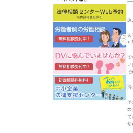
渕
あ
た
で
い
で
海
そ
の
て
切