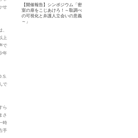
【開催報告】シンポジウム「密
かせ
室の扉をこじあけろ！～取調べ
2024年6月
の可視化と弁護人立会いの意義
～」
2024年5月
は、
2024年4月
以上
声で
2024年3月
少年
2024年2月
2024年1月
S.
んで
2023年12月
2023年11月
すら
2023年10月
まさ
一時
2023年9月
右手
2023年8月