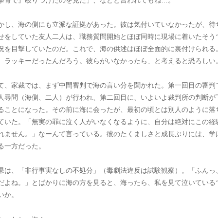
かし、海の側にも立派な証拠があった。彼は気付いていなかったが、待
せをしていた友人二人は、職務質問開始とほぼ同時に現場に着いたそう
況を目撃していたのだ。これで、海の供述はほぼ全面的に裏付けられる
、ラッキーだったんだろう。彼らがいなかったら、と考えると恐ろしい
て、家裁では、まず中間審判で海の言い分を聞かれた。第一回目の審判
人尋問（海側、二人）が行われ、第二回目に、いよいよ裁判所の判断が
ることになった。その前に海に会ったが、最初の頃とは別人のように落
ていた。「無実の罪に泣く人がいなくなるように、自分は絶対にこの経
れません。」なーんて言っている。彼のたくましさと成長ぶりには、学
る一方だった。
果は、「非行事実なしの不処分」（毒劇法違反は試験観察）。「ふんっ
だよね。」とばかりに海の方を見ると、海ったら、私を見て泣いている
いか。