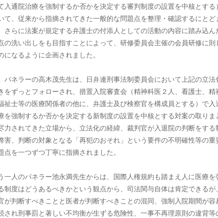
て入通院治療を強制するか否かを決定する審判制度の設置を中核とする
いて、従来から指摘されてきた一般的な問題点を整理・確認するにとど
、さらに法案が規定する弁護士の付添人としての活動の内容に踏み込ん
点の洗い出しをも目指すことによって、研修委員会主催の会員研修に則
のになるように企画されました。
 パネラーの高木茂先生は、日弁連刑事法制委員会において上記の立法
きをずっとフォローされ、措置入院審査会（精神科医２人、看護士、精
福祉士等の医療関係者の他に、弁護士及び検察官を構成員とする）で入
療を強制するか否かを決定する新制度の設置を中核とする対案の取りま
尽力されてきた立場から、立法化の経緯、裁判官が入退院の判断をする
弊害、判断の対象となる「再犯のおそれ」という要件の不明確性等の重
題点を一つずつ丁寧に指摘されました。
う一人のパネラー池永満先生からは、国際人権規約も踏まえ人に医療を
る制度はどうあるべきかという観点から、司法関与自体は肯定できるが
官が判断すべきことと医者が判断すべきことの混同、強制入院期間が容
続され刑事罰と著しい不均衡が生ずる危険性、一事不再理原則の違背等