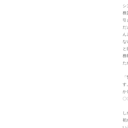
シ
務
引
だ
ん
な
と
務
た
「
す
か
〇
し
初
い