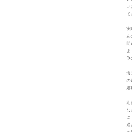
い
て
実
あ
間
ま
側
海
の
嬉
期
な
に
過
の