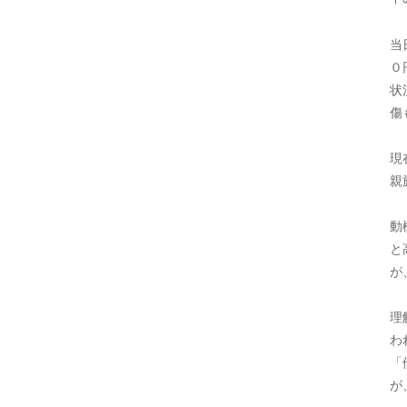
当
０
状
傷
現
親
動
と
が
理
わ
「
が