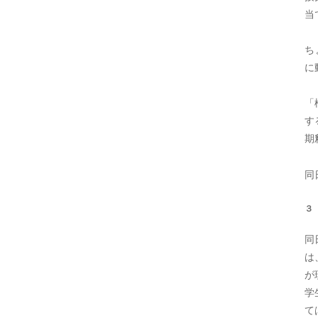
当
ち
に
「
す
期
同
３
同
は
が
学
て