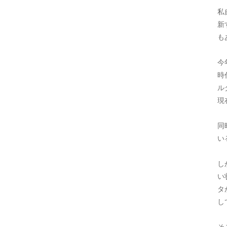
私
新
も
今
時
ル
現
同
い
し
い
タ
し