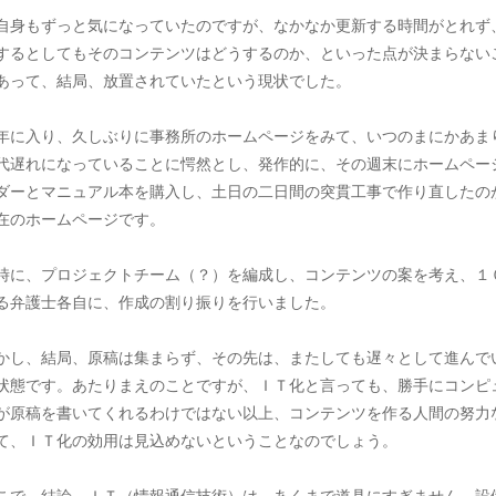
自身もずっと気になっていたのですが、なかなか更新する時間がとれず
するとしてもそのコンテンツはどうするのか、といった点が決まらない
あって、結局、放置されていたという現状でした。
年に入り、久しぶりに事務所のホームページをみて、いつのまにかあま
代遅れになっていることに愕然とし、発作的に、その週末にホームペー
ダーとマニュアル本を購入し、土日の二日間の突貫工事で作り直したの
在のホームページです。
時に、プロジェクトチーム（？）を編成し、コンテンツの案を考え、１
る弁護士各自に、作成の割り振りを行いました。
かし、結局、原稿は集まらず、その先は、またしても遅々として進んで
状態です。あたりまえのことですが、ＩＴ化と言っても、勝手にコンピ
が原稿を書いてくれるわけではない以上、コンテンツを作る人間の努力
て、ＩＴ化の効用は見込めないということなのでしょう。