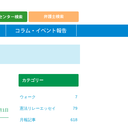
カテゴリー
ウォーク
7
憲法リレーエッセイ
79
月1日
月報記事
618