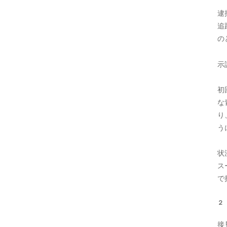
逮
追
の
示
初
な
り
う
状
ス
で
２
接