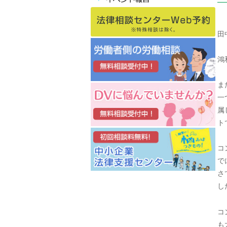
田
鴻
ま
一
属
ト
コ
で
さ
し
コ
も