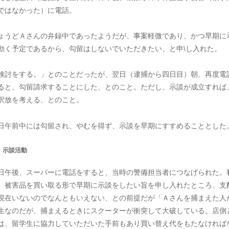
ではなかった）に電話。
ょうどＡさんの弁録中であったようだが、事案軽微であり、かつ早期に
動く予定であるから、勾留はしないでいただきたい、と申\し入れた。
検討をする。」とのことだったが、翌日（逮捕から四日目）朝、再度電
ると、勾留請求することにした、とのこと。ただし、示談が成立すれば
釈放を考える、とのこと。
日午前中には勾留され、やむを得ず、示談を早期にすすめることとした
 示談活動
日午後、スーパーに電話をすると、当時の警備担当者につなげられた。
、被害品を買い取る形で早期に示談をしたい旨を申し入れたところ、支
現在いないのでなんともいえない、との前提だが「Ａさんを捕まえた人
生なのだが、捕まえるときにスクーターが衝突して大破している。店側
は、留学生に協力していただいた手前もあり買い替え代をもたなければ