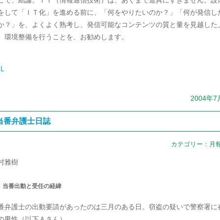
こで、結論。ＩＴ（情報通信技術）は、あくまで道具にすぎません。設
をして「ＩＴ化」を進める前に、「何をやりたいのか？」「何が発信し
か？」を、よくよく熟考し、発信可能なコンテンツの質と量を見越した
、環境整備を行うことを、お勧めします。
L
2004年7
当番弁護士日誌
カテゴリー：
月
村雅樹
 当番出動と受任の経緯
番弁護士の出動要請があったのは三月のある日。窃盗の疑いで警察署に
の男性（以下Ａさん）