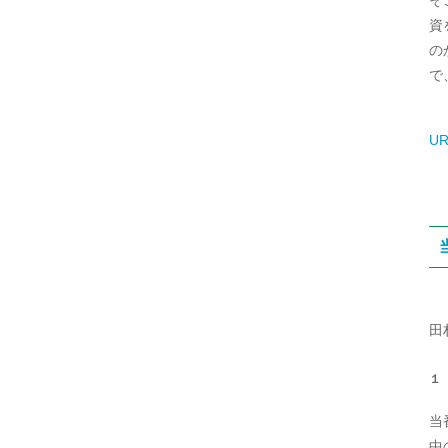
そ
資
の
で
UR
田
１
当
中