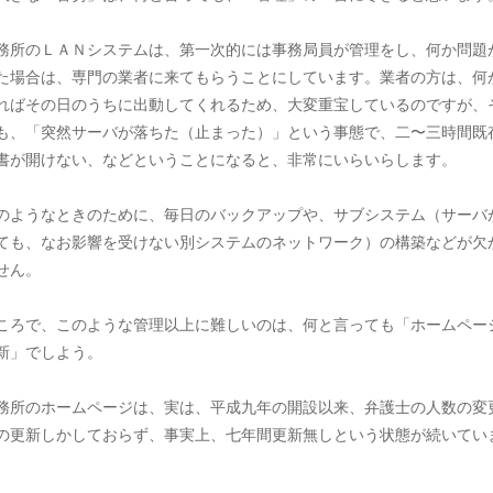
務所のＬＡＮシステムは、第一次的には事務局員が管理をし、何か問題
た場合は、専門の業者に来てもらうことにしています。業者の方は、何
ればその日のうちに出動してくれるため、大変重宝しているのですが、
も、「突然サーバが落ちた（止まった）」という事態で、二〜三時間既
書が開けない、などということになると、非常にいらいらします。
のようなときのために、毎日のバックアップや、サブシステム（サーバ
ても、なお影響を受けない別システムのネットワーク）の構築などが欠
せん。
ころで、このような管理以上に難しいのは、何と言っても「ホームペー
新」でしよう。
務所のホームページは、実は、平成九年の開設以来、弁護士の人数の変
の更新しかしておらず、事実上、七年間更新無しという状態が続いてい
。