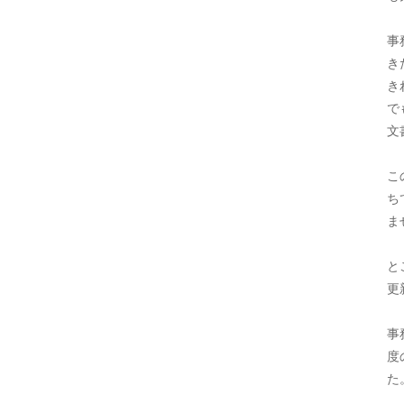
事
き
き
で
文
こ
ち
ま
と
更
事
度
た