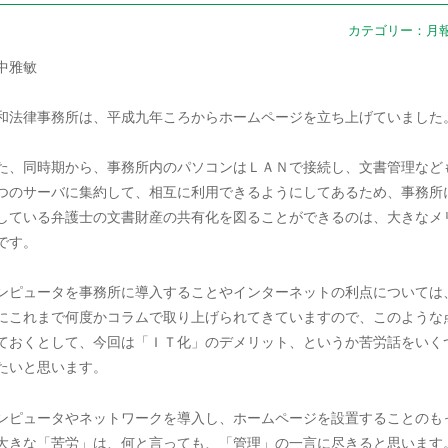
カテゴリー：
月
中雅敏
和法律事務所は、平成九年ころからホームページを立ち上げていました
た、同時期から、事務所内のパソコンはＬＡＮで接続し、文書管理など
つのサーバに集約して、相互に利用できるようにしてあるため、事務所
している弁護士の文書財産の共有化を図ることができるのは、大きなメ
です。
ンピュータを事務所に導入することやインターネットの利点については
にこれまで何度かコラムで取り上げられてきていますので、このような
ておくとして、今回は「ＩＴ化」のデメリット、というか苦労話をいく
たいと思います。
ンピュータやネットワークを導入し、ホームページを設置することのも
大きな「苦労」は、何と言っても、「管理」の一言に尽きると思います