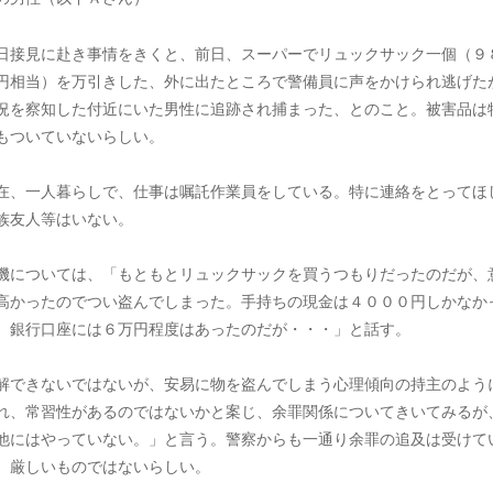
日接見に赴き事情をきくと、前日、スーパーでリュックサック一個（９
円相当）を万引きした、外に出たところで警備員に声をかけられ逃げた
況を察知した付近にいた男性に追跡され捕まった、とのこと。被害品は
もついていないらしい。
在、一人暮らしで、仕事は嘱託作業員をしている。特に連絡をとってほ
族友人等はいない。
機については、「もともとリュックサックを買うつもりだったのだが、
高かったのでつい盗んでしまった。手持ちの現金は４０００円しかなか
、銀行口座には６万円程度はあったのだが・・・」と話す。
解できないではないが、安易に物を盗んでしまう心理傾向の持主のよう
れ、常習性があるのではないかと案じ、余罪関係についてきいてみるが
他にはやっていない。」と言う。警察からも一通り余罪の追及は受けて
、厳しいものではないらしい。