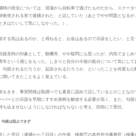
捕時の状況については、現場から自転車で逃げたものだから、スクータ
跡衝突される形で逮捕された、と話していた（あとでやや問題となるが
ときはたいして気にしなかった。）。
談する気はあるのか、と尋ねると、お金はあるので示談をしたい、と言
回接見時の印象として、動機等、やや疑問にも思ったが、内気でまじめ
青年という感じをもった。しきりと自分の今後の処分について気にして
、勾留されるだろうか、起訴されるだろうか、といったことを何度も心
に聞いてきたことをよく覚えている。
況をきき、事実関係は取調べでも素直に認めて話しているとのことなの
ーパーとの示談を早期にすすめ身柄を解放する必要が高く、また、勾留
持ち込ませないようにしなければならないと考え、扶助にて受任。
 勾留は阻止できず
見した翌日（逮捕から三日目）の午後、検察庁の本件担当事務官（検事