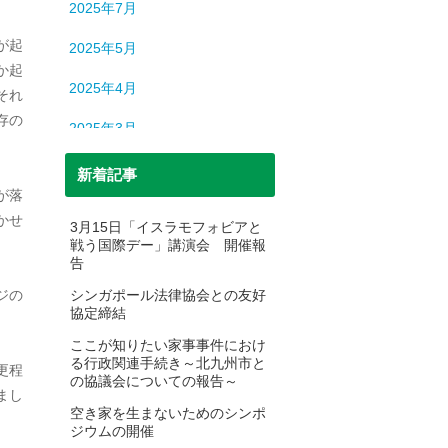
2025年7月
が起
2025年5月
か起
2025年4月
それ
存の
2025年3月
2025年2月
新着記事
が落
2025年1月
かせ
3月15日「イスラモフォビアと
戦う国際デー」講演会 開催報
2024年12月
告
2024年11月
シンガポール法律協会との友好
ジの
協定締結
2024年10月
ここが知りたい家事事件におけ
る行政関連手続き～北九州市と
2024年9月
更程
の協議会についての報告～
まし
2024年8月
空き家を生まないためのシンポ
ジウムの開催
2024年7月