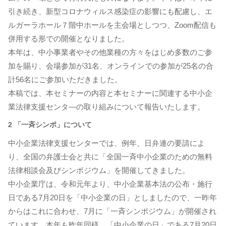
引き続き、新型コロナウィルス感染症の影響にも配慮し、エ
ルガーラホール７階中ホールを主会場としつつ、Zoom配信も
併用する形での開催となりました。
本年は、中小事業者やその他業種の方々をはじめ多数のご参
加を賜り、会場参加が31名、オンラインでの参加が25名の合
計56名にご参加いただきました。
本稿では、本セミナーの内容と本セミナーに関連する中小企
業法律支援センタ―の取り組みについて報告いたします。
2 「一斉シンポ」について
中小企業法律支援センターでは、例年、日弁連の要請によ
り、全国の弁護士会と共に「全国一斉中小企業のための無料
法律相談会及びシンポジウム」を開催してきました。
中小企業庁は、令和元年より、中小企業基本法の公布・施行
日である7月20日を「中小企業の日」としましたので、一昨年
からはこれに合わせ、7月に「一斉シンポジウム」が開催され
ています。本年も昨年同様、「中小企業の日」である7月20日