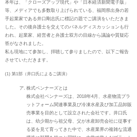
本年は、「クローズアップ現代」や「日本経済新聞電子版」
等、メディアでも多数取り上げられている、福岡県出身の若
手起業家である井口剛志氏に標記の題でご講演をいただきま
した。その後弁護士を交えてのパネルディスカッションも行
われ、起業家、経営者と弁護士双方の目線から議論や質疑応
答がなされました。
私も現地にて参加し、拝聴して参りましたので、以下ご報告
させていただきます。
(1) 第1部（井口氏によるご講演）
株式ベンナーズとは
株式会社ベンナーズは、2018年4月、水産物流プラ
ットフォーム関連事業及び冷凍水産及び加工品卸販
売事業を目的として設立された会社です。井口氏
は、幼少期から祖父母、父が水産卸売会社に従事す
る姿を見て育ってきた中で、水産業界の複雑な流通