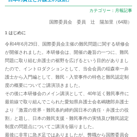
カテゴリー：
月報記事
国際委員会 委員 辻 陽加里（64期）
1 はじめに
令和4年6月29日、国際委員会主催の難民問題に関する研修会
が開催されました。本研修会は、開催の趣旨の一つに、難民
問題に取り組む弁護士の裾野を広げるという目的がありまし
たので、イントロダクションとして、当会会員の稲森幸一弁
護士から入門編として、難民・入管事件の特色と難民認定制
度の概要についてご講演頂きました。
その後に本研修会のメイン講演として、40年近く難民事件に
最前線で取り組んでこられた愛知県弁護士会名嶋聰郎弁護士
より「激震の世界・難民条約締約国日本の責任・弁護士の役
割」と題し、日本の難民支援・難民事件の実情及び難民認定
制度の問題点についてご講演を賜りました。
最後に非常に急ぎ足ではありましたが、弊職から国際委員会