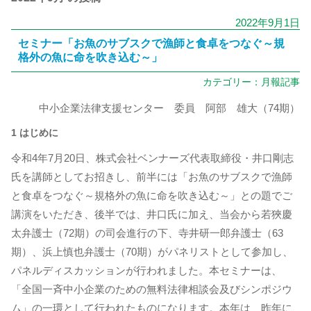
2022年9月1日
セミナー「お魚のサブスクで漁師と食卓をつなぐ～規
格外の魚に命を吹き込む～」
カテゴリー：
月報記事
中小企業法律支援センター 委員 阿部 雄大（74期）
1 はじめに
令和4年7月20日、株式会社ベンナーズ代表取締役・井口剛志
氏を講師としてお招きし、前半には「お魚のサブスクで漁師
と食卓をつなぐ～規格外の魚に命を吹き込む～」との題でご
講演をいただき、後半では、井口氏に加え、当会から若狹慶
太弁護士（72期）の司会進行の下、寺井研一郎弁護士（63
期）、浜上慎也弁護士（70期）がパネリストとして参加し、
パネルディスカッションが行われました。本セミナーは、
「全国一斉中小企業のための無料法律相談会及びシンポジウ
ム」の一環として行われたものになります。本年は、昨年に