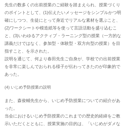
先生の数多くの出前授業のご経験を踏まえられ、授業づくり
のポイントとして、(1)伝えたいメッセージをシンプルかつ明
確にしつつ、生徒にとって身近でリアルな素材を選ぶこと、
(2)ワークシートや模造紙等を使って言語活動を盛り込むこ
と、(3)いわゆるアクティブ・ラーニング型の授業（一方的な
講義だけではなく、参加型・体験型・双方向型の授業）を目
指すこと、を示された。
説明を通じて、何より春田先生ご自身が、学校での出前授業
を非常に楽しんでおられる様子が伝わってきたのが印象的で
あった。
(4) いじめ予防授業の説明
また、森俊輔先生から、いじめ予防授業についての紹介があ
った。
当会におけるいじめ予防授業のこれまでの歴史的経緯をご教
示いただくとともに、授業実施の目的は、「いじめがダメな