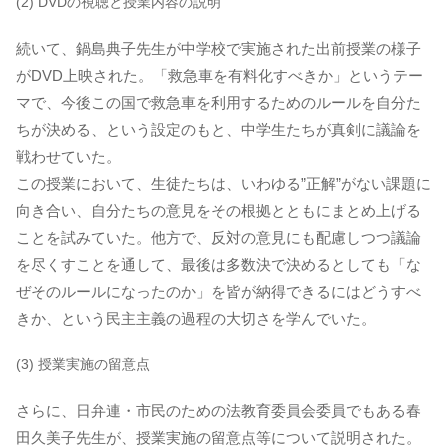
(2) DVDの視聴と授業内容の説明
続いて、鍋島典子先生が中学校で実施された出前授業の様子
がDVD上映された。「救急車を有料化すべきか」というテー
マで、今後この国で救急車を利用するためのルールを自分た
ちが決める、という設定のもと、中学生たちが真剣に議論を
戦わせていた。
この授業において、生徒たちは、いわゆる”正解”がない課題に
向き合い、自分たちの意見をその根拠とともにまとめ上げる
ことを試みていた。他方で、反対の意見にも配慮しつつ議論
を尽くすことを通して、最後は多数決で決めるとしても「な
ぜそのルールになったのか」を皆が納得できるにはどうすべ
きか、という民主主義の過程の大切さを学んでいた。
(3) 授業実施の留意点
さらに、日弁連・市民のための法教育委員会委員でもある春
田久美子先生が、授業実施の留意点等について説明された。