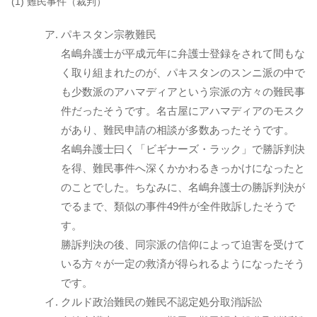
(1) 難民事件（裁判）
パキスタン宗教難民
名嶋弁護士が平成元年に弁護士登録をされて間もな
く取り組まれたのが、パキスタンのスンニ派の中で
も少数派のアハマディアという宗派の方々の難民事
件だったそうです。名古屋にアハマディアのモスク
があり、難民申請の相談が多数あったそうです。
名嶋弁護士曰く「ビギナーズ・ラック」で勝訴判決
を得、難民事件へ深くかかわるきっかけになったと
のことでした。ちなみに、名嶋弁護士の勝訴判決が
でるまで、類似の事件49件が全件敗訴したそうで
す。
勝訴判決の後、同宗派の信仰によって迫害を受けて
いる方々が一定の救済が得られるようになったそう
です。
クルド政治難民の難民不認定処分取消訴訟