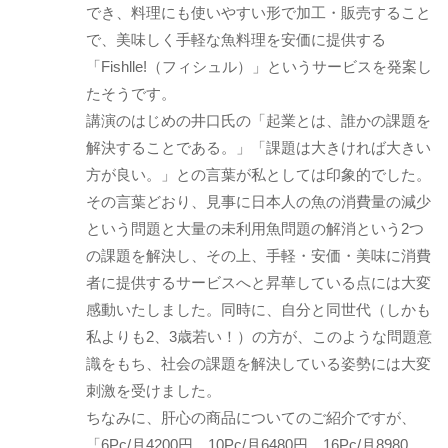
でき、料理にも使いやすい形で加工・販売すること
で、美味しく手軽な魚料理を安価に提供する
「Fishlle!（フィシュル）」というサービスを発案し
たそうです。
講演のはじめの井口氏の「起業とは、誰かの課題を
解決することである。」「課題は大きければ大きい
方が良い。」との言葉が私としては印象的でした。
その言葉どおり、見事に日本人の魚の消費量の減少
という問題と大量の未利用魚問題の解消という2つ
の課題を解決し、その上、手軽・安価・美味に消費
者に提供するサービスへと昇華している点には大変
感動いたしました。同時に、自分と同世代（しかも
私よりも2、3歳若い！）の方が、このような問題意
識をもち、社会の課題を解決している姿勢には大変
刺激を受けました。
ちなみに、肝心の商品についてのご紹介ですが、
「6Pc/月4200円、10Pc/月6480円、16Pc/月8980