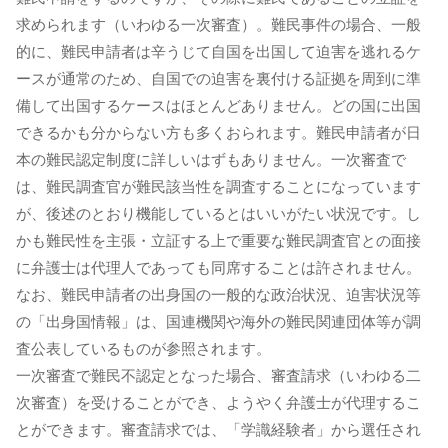
求められます（いわゆる一次審査）。難民事件の場合、一般
的に、難民申請者は辛うじて自国を出国して迫害を逃れるケ
ースが通常のため、自国での迫害を裏付ける証拠を周到に準
備して出国するケースはほとんどありません。どの国に出国
できるかも分からない方も多くおられます。難民申請者が日
本の難民認定制度に詳しいはずもありません。一次審査で
は、難民調査官が難民該当性を調査することになっています
が、後述のとおり機能しているとはいいがたい状況です。し
かも難民性を主張・立証する上で重要な難民調査官との面接
に弁護士は代理人であっても同席することは許されません。
なお、難民申請者の出身国の一般的な政治状況、迫害状況等
の「出身国情報」は、国連機関や海外の難民関連団体等が調
査公表しているものが参照されます。
一次審査で難民不認定となった場合、審査請求（いわゆる二
次審査）を受けることができ、ようやく弁護士が代理するこ
とができます。審査請求では、「学識経験者」から選任され