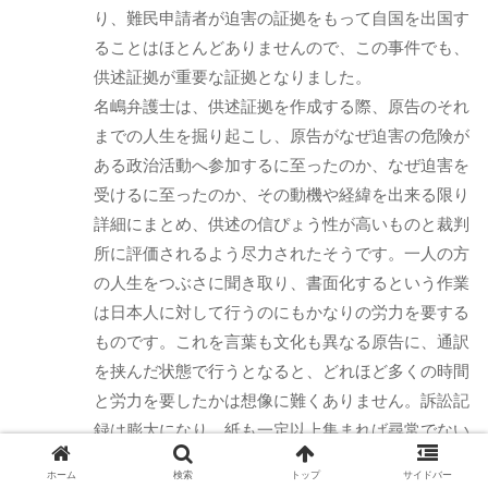
り、難民申請者が迫害の証拠をもって自国を出国す
ることはほとんどありませんので、この事件でも、
供述証拠が重要な証拠となりました。
名嶋弁護士は、供述証拠を作成する際、原告のそれ
までの人生を掘り起こし、原告がなぜ迫害の危険が
ある政治活動へ参加するに至ったのか、なぜ迫害を
受けるに至ったのか、その動機や経緯を出来る限り
詳細にまとめ、供述の信ぴょう性が高いものと裁判
所に評価されるよう尽力されたそうです。一人の方
の人生をつぶさに聞き取り、書面化するという作業
は日本人に対して行うのにもかなりの労力を要する
ものです。これを言葉も文化も異なる原告に、通訳
を挟んだ状態で行うとなると、どれほど多くの時間
と労力を要したかは想像に難くありません。訴訟記
録は膨大になり、紙も一定以上集まれば尋常でない
重さの塊になるものだとの名嶋弁護士のお話が印象
ホーム
検索
トップ
サイドバー