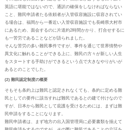
英語に堪能ではないので、通訳の確保をしなければならない
こと、難民申請者たる依頼者が入管収容施設に収容されてい
る場合は、福岡から一番近い入管収容施設でも長崎県大村市
にあるため、面会するのに片道約2時間かかり、打合せするに
も一苦労であることなどが語られました。
そんな苦労の多い難民事件ですが、事件を通じて世界情勢や
異文化に触れることができる上に、難民の方々が新しい人生
をスタートする手助けができるという点で大きなやりがいが
あるとのことでした。
(2) 難民認定制度の概要
そもそも条約上は難民と認定されなくても、条約に定める難
民としての要件に該当すれば難民であるとの建て付けなので
すが、日本から難民として庇護を受けるためには、まずは難
民申請をすることになります。
難民申請者は、まず地方の出入国管理局に必要書類を揃えて
難民申請をするのですが、その際に難民であることの立証を