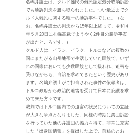
名嶋弁護士は、クルド難民の難民認定処分取消訴訟
でも勝訴判決を勝ち取られました。つい最近までク
ルド人難民に関する唯一の勝訴事件でした。（な
お、名嶋弁護士の判決から15年以上経って、令和４
年５月20日に札幌高裁でようやく2件目の勝訴事案
が出たところです。）
クルド人は、イラン、イラク、トルコなどの複数の
国にまたがる山岳地帯で生活していた民族で、いず
れの国家においても少数民族として扱われ、迫害を
受けながらも、自治を求めてきたという歴史があり
ます。名嶋弁護士がご担当された事件の依頼者は、
トルコ政府から政治的迫害を受けて日本に庇護を求
めて来た方々です。
裁判ではトルコ国内での迫害の状況についての立証
が大きな争点となりました。同様の時期に集団訴訟
を行っていた他の弁護団の協力を得て、非常に充実
した「出身国情報」を提出した上で、前述のとお