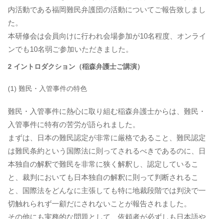
内活動である福岡難民弁護団の活動についてご報告致しまし
た。
本研修会は会員向けに行われ会場参加が10名程度、オンライ
ンでも10名弱ご参加いただきました。
2 イントロダクション（稲森弁護士ご講演）
(1) 難民・入管事件の特色
難民・入管事件に熱心に取り組む稲森弁護士からは、難民・
入管事件に特有の苦労が語られました。
まずは、日本の難民認定が非常に厳格であること、難民認定
は難民条約という国際法に則ってされるべきであるのに、日
本独自の解釈で難民を非常に狭く解釈し、認定しているこ
と、裁判においても日本独自の解釈に則って判断されるこ
と、国際法をどんなに主張しても特に地裁段階では判決で一
切触れられず一顧だにされないことが報告されました。
その他にも実務的な問題として、依頼者が必ずしも日本語や