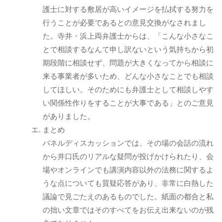
護士に対する敷居が高いイメージを払拭する努力を
行うことが必要であるとの意見交換がなされまし
た。寺井・浜上両弁護士からは、「こんな小さなこ
とで相談するなんて申し訳ないという気持ちから初
期段階に相談せず、問題が大きくなってから相談に
来る事業者が多いため、どんな小さなことでも相談
してほしい。そのためにも弁護士として相談しやす
い関係性作りをすることが大事である」とのご意見
がありました。
まとめ
パネルディスカッションでは、その場の会話の流れ
から井口氏のリアルな疑問が投げかけられたり、会
場やオンラインでも講演内容以外の法務に関するよ
うな点についても質疑応答があり、非常に白熱した
議論で見ごたえのあるものでした。紙面の都合と私
の拙い文章ではそのすべてをお伝え出来ないのが残