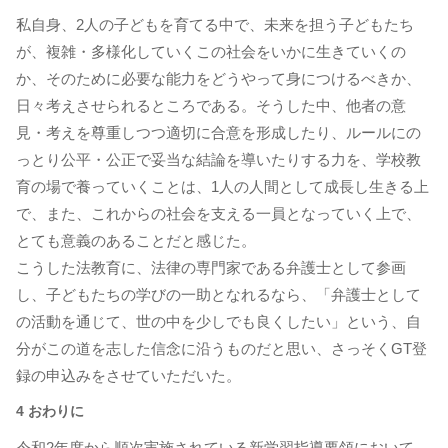
私自身、2人の子どもを育てる中で、未来を担う子どもたち
が、複雑・多様化していくこの社会をいかに生きていくの
か、そのために必要な能力をどうやって身につけるべきか、
日々考えさせられるところである。そうした中、他者の意
見・考えを尊重しつつ適切に合意を形成したり、ルールにの
っとり公平・公正で妥当な結論を導いたりする力を、学校教
育の場で養っていくことは、1人の人間として成長し生きる上
で、また、これからの社会を支える一員となっていく上で、
とても意義のあることだと感じた。
こうした法教育に、法律の専門家である弁護士として参画
し、子どもたちの学びの一助となれるなら、「弁護士として
の活動を通じて、世の中を少しでも良くしたい」という、自
分がこの道を志した信念に沿うものだと思い、さっそくGT登
録の申込みをさせていただいた。
4 おわりに
令和2年度から順次実施されている新学習指導要領において