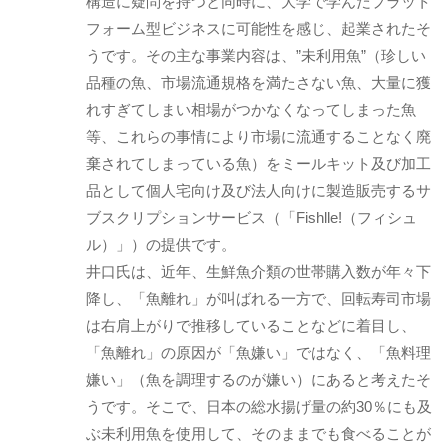
構造に疑問を持つと同時に、大学で学んだプラット
フォーム型ビジネスに可能性を感じ、起業されたそ
うです。その主な事業内容は、”未利用魚”（珍しい
品種の魚、市場流通規格を満たさない魚、大量に獲
れすぎてしまい相場がつかなくなってしまった魚
等、これらの事情により市場に流通することなく廃
棄されてしまっている魚）をミールキット及び加工
品として個人宅向け及び法人向けに製造販売するサ
ブスクリプションサービス（「Fishlle!（フィシュ
ル）」）の提供です。
井口氏は、近年、生鮮魚介類の世帯購入数が年々下
降し、「魚離れ」が叫ばれる一方で、回転寿司市場
は右肩上がりで推移していることなどに着目し、
「魚離れ」の原因が「魚嫌い」ではなく、「魚料理
嫌い」（魚を調理するのが嫌い）にあると考えたそ
うです。そこで、日本の総水揚げ量の約30％にも及
ぶ未利用魚を使用して、そのままでも食べることが