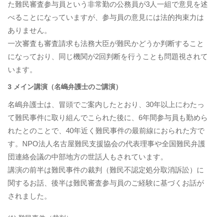
た難民審査参与員という非常勤の公務員が3人一組で意見を述
べることになっていますが、参与員の意見には法的拘束力は
ありません。
一次審査も審査請求も法務大臣が難民かどうか判断すること
になっており、同じ機関が2回判断を行うことも問題視されて
います。
3 メイン講演（名嶋弁護士のご講演）
名嶋弁護士は、冒頭でご案内したとおり、30年以上にわたっ
て難民事件に取り組んでこられた後に、6年間参与員も勤めら
れたとのことで、40年近く難民事件の最前線におられた方で
す。NPO法人名古屋難民支援協会の代表理事や全国難民弁護
団連絡会議の中部地方の世話人もされています。
講演の前半は難民事件の裁判（難民不認定処分取消訴訟）に
関するお話、後半は難民審査参与員のご経験に基づくお話が
されました。