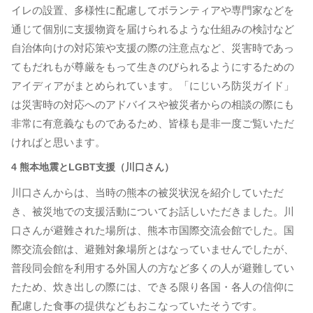
イレの設置、多様性に配慮してボランティアや専門家などを
通じて個別に支援物資を届けられるような仕組みの検討など
自治体向けの対応策や支援の際の注意点など、災害時であっ
てもだれもが尊厳をもって生きのびられるようにするための
アイディアがまとめられています。「にじいろ防災ガイド」
は災害時の対応へのアドバイスや被災者からの相談の際にも
非常に有意義なものであるため、皆様も是非一度ご覧いただ
ければと思います。
4 熊本地震とLGBT支援（川口さん）
川口さんからは、当時の熊本の被災状況を紹介していただ
き、被災地での支援活動についてお話しいただきました。川
口さんが避難された場所は、熊本市国際交流会館でした。国
際交流会館は、避難対象場所とはなっていませんでしたが、
普段同会館を利用する外国人の方など多くの人が避難してい
たため、炊き出しの際には、できる限り各国・各人の信仰に
配慮した食事の提供などもおこなっていたそうです。