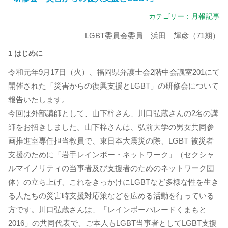
カテゴリー：
月報記事
LGBT委員会委員 浜田 輝彦（71期）
1 はじめに
令和元年9月17日（火）、福岡県弁護士会2階中会議室201にて
開催された「災害からの復興支援とLGBT」の研修会について
報告いたします。
今回は外部講師として、山下梓さん、川口弘蔵さんの2名の講
師をお招きしました。山下梓さんは、弘前大学の男女共同参
画推進室専任担当教員で、東日本大震災の際、LGBT 被災者
支援のために「岩手レインボー・ネットワーク」（セクシャ
ルマイノリティの当事者及び支援者のためのネットワーク団
体）の立ち上げ、これをきっかけにLGBTなど多様な性を生き
る人たちの災害時支援対応策などを広める活動を行っている
方です。川口弘蔵さんは、「レインボーパレードくまもと
2016」の共同代表で、ご本人もLGBT当事者としてLGBT支援