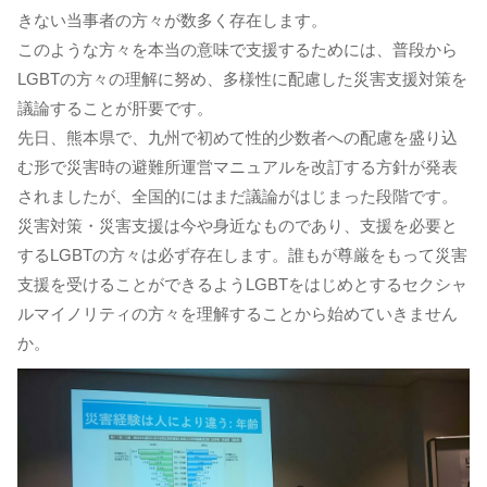
きない当事者の方々が数多く存在します。
このような方々を本当の意味で支援するためには、普段から
LGBTの方々の理解に努め、多様性に配慮した災害支援対策を
議論することが肝要です。
先日、熊本県で、九州で初めて性的少数者への配慮を盛り込
む形で災害時の避難所運営マニュアルを改訂する方針が発表
されましたが、全国的にはまだ議論がはじまった段階です。
災害対策・災害支援は今や身近なものであり、支援を必要と
するLGBTの方々は必ず存在します。誰もが尊厳をもって災害
支援を受けることができるようLGBTをはじめとするセクシャ
ルマイノリティの方々を理解することから始めていきません
か。