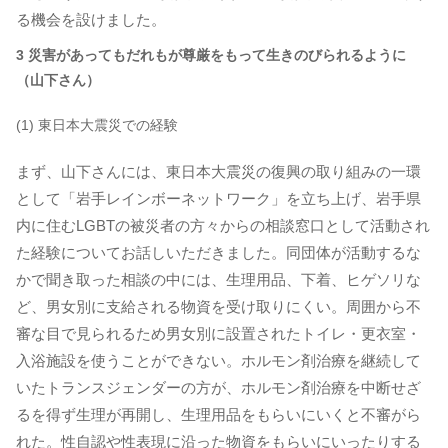
る機会を設けました。
3 災害があってもだれもが尊厳をもって生きのびられるように
（山下さん）
(1) 東日本大震災での経験
まず、山下さんには、東日本大震災の復興の取り組みの一環
として「岩手レインボーネットワーク」を立ち上げ、岩手県
内に住むLGBTの被災者の方々からの相談窓口として活動され
た経験についてお話しいただきました。同団体が活動するな
かで聞き取った相談の中には、生理用品、下着、ヒゲソリな
ど、男女別に支給される物資を受け取りにくい。周囲から不
審な目で見られるため男女別に設置されたトイレ・更衣室・
入浴施設を使うことができない。ホルモン剤治療を継続して
いたトランスジェンダーの方が、ホルモン剤治療を中断せざ
るを得ず生理が再開し、生理用品をもらいにいくと不審がら
れた。性自認や性表現に沿った物資をもらいにいったりする