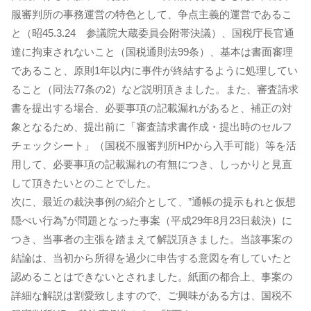
服審判所の事務運営の特色として、争点主義的運営であるこ
と（昭45.3.24 参議院大蔵委員会附帯決議）、国税庁長官通
達に拘束されないこと（国税通則法99条）、基本は書面審理
であること、原則1年以内に事件が終結するように処理してい
ること（同法77条の2）など説明頂きました。また、審査請求
書を提出する場合、必要事項の記載漏れがあると、補正の対
象となるため、提出前に「審査請求書作成・提出時のセルフ
チェックシート」（国税不服審判所HPから入手可能）等を活
用して、必要事項の記載漏れの有無につき、しっかりと見直
して頂きたいとのことでした。
次に、最近の裁決事例の紹介として、”通帳の提示もれと仮想
隠ぺい行為”が問題となった事案（平成29年8月23日裁決）に
つき、当事者の主張を踏まえて解説頂きました。当該事案の
結論は、当初から所得を過少に申告する意図を有していたと
認めることはできないとされました。紙面の都合上、事案の
詳細な解説は割愛致しますので、ご興味がある方は、国税不