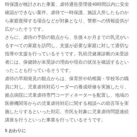
時保護が検討された事案、虐待通告受理後48時間以内に安全
確認ができない案件、虐待で一時保護、施設入所したものか
ら家庭復帰する場合などが対象となり、警察への情報提供が
広がったそうです。
さらに、虐待の予防の観点から、生後４か月までの乳児がい
るすべての家庭を訪問し、支援が必要な家庭に対して適切な
指導や支援を行っているそうです。乳幼児健康診断の未受診
者には、保健師が未受診の理由や現在の状況を確認するとい
ったことも行っているそうです。
虐待の早期発見の観点からは、保育所や幼稚園・学校等の職
員に対し、児童虐待対応リーダーの養成研修を実施したり、
拠点病院に児童虐待専門コーディネーターを配置し、地域の
医療機関等からの児童虐待対応に関する相談への助言等を実
施したりするといった対応、市民を対象に児童虐待問題連続
講座を行うといった事業を行っているそうです。
5 おわりに