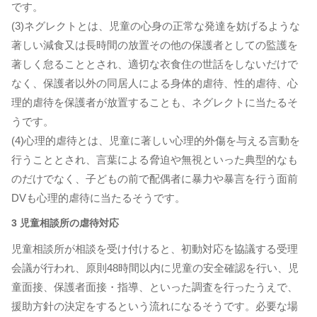
です。
(3)ネグレクトとは、児童の心身の正常な発達を妨げるような
著しい減食又は長時間の放置その他の保護者としての監護を
著しく怠ることとされ、適切な衣食住の世話をしないだけで
なく、保護者以外の同居人による身体的虐待、性的虐待、心
理的虐待を保護者が放置することも、ネグレクトに当たるそ
うです。
(4)心理的虐待とは、児童に著しい心理的外傷を与える言動を
行うこととされ、言葉による脅迫や無視といった典型的なも
のだけでなく、子どもの前で配偶者に暴力や暴言を行う面前
DVも心理的虐待に当たるそうです。
3 児童相談所の虐待対応
児童相談所が相談を受け付けると、初動対応を協議する受理
会議が行われ、原則48時間以内に児童の安全確認を行い、児
童面接、保護者面接・指導、といった調査を行ったうえで、
援助方針の決定をするという流れになるそうです。必要な場