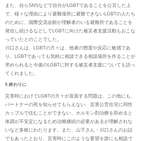
また、自らSNSなどで自分がLGBTであることを公言した上
で、様々な理由により避難場所に避難できないLGBTの人たち
のために、国際交流会館が理解者のいる避難所であることを
発信し続けるなどしてLGBTに向けた被災者支援活動もおこな
っていたとのことでした。
川口さんは、LGBTの方々は、他者の態度や反応に敏感であ
り、LGBTであっても気軽に相談できる相談場所を作ることが
求められると今後のLGBTに対する被災者支援についても語っ
てくれました。
5 終わりに
災害時におけてLGBTの方々が直面する問題は、この他にも、
パートナーの死を知らせてもらえない、災害公営住宅に同性
カップルで住むことができない、ホルモン剤治療を辞めると
体調が不安定になるため治療継続の必要があるが理解されな
いなど多岐にわたります。また、山下さん・川口さんのお話
でもあったとおり、災害時にこのような要望を誰にも相談で