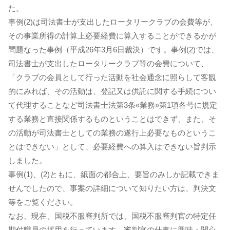
た。
事例(2)は司法書士が支出したロータリークラブの会費等が、
その事業所得の計算上必要経費に算入することができるかが
問題なった事例（平成26年3月6日裁決）です。事例(2)では、
司法書士が支出したロータリークラブ等の会費について、
「クラブの会員として行った活動を社会通念に照らして客観
的にみれば、その活動は、登記又は供託に関する手続につい
て代理することなど司法書士法第3条«業務»第1項各号に規定
する業務と直接関係するものということはできず、また、そ
の活動が司法書士としての業務の遂行上必要なものというこ
とはできない」として、必要経費への算入はできない旨判示
しました。
事例(1)、(2)ともに、紙面の都合上、要旨のみしか記載できま
せんでしたので、事案の詳細について知りたい方は、判決文
等をご覧ください。
なお、現在、国税不服審判所では、国税不服審判官の特定任
期付職員の採用を行っています。審判官の仕事に興味・関心