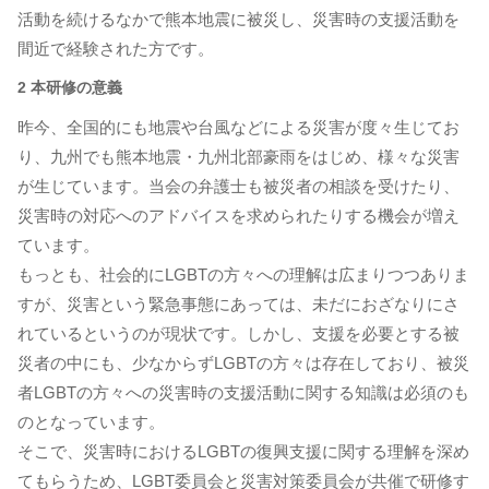
活動を続けるなかで熊本地震に被災し、災害時の支援活動を
間近で経験された方です。
2 本研修の意義
昨今、全国的にも地震や台風などによる災害が度々生じてお
り、九州でも熊本地震・九州北部豪雨をはじめ、様々な災害
が生じています。当会の弁護士も被災者の相談を受けたり、
災害時の対応へのアドバイスを求められたりする機会が増え
ています。
もっとも、社会的にLGBTの方々への理解は広まりつつありま
すが、災害という緊急事態にあっては、未だにおざなりにさ
れているというのが現状です。しかし、支援を必要とする被
災者の中にも、少なからずLGBTの方々は存在しており、被災
者LGBTの方々への災害時の支援活動に関する知識は必須のも
のとなっています。
そこで、災害時におけるLGBTの復興支援に関する理解を深め
てもらうため、LGBT委員会と災害対策委員会が共催で研修す