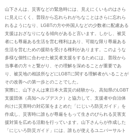
山下さんは、災害などの緊急時には、見えにくいものはさら
に見えにくく、普段から忘れられがちなことはさらに忘れら
れるようになり、LGBTの方や外国人などの少数者に配慮ある
支援はおざなりになる傾向があると言います。しかし、被災
者にも尊厳ある生活を営む権利はあり、可能な限り尊厳ある
生活を営むための援助を受ける権利があります。このような
多様な個性に合わせた被災者支援をするためには、普段から
当事者の方々と繋がり、その理解を深めることが重要であ
り、被災地の相談所などにLGBTに関する理解者がいることが
その改善への第一歩とのことでした。
実際に、山下さんは東日本大震災の経験から、高知県のLGBT
支援団体（高知ヘルプデスク）と協力して、支援者や自治体
向けに災害時の対応策をまとめた「にじいろ防災ガイド」を
作成し、災害時に誰もが尊厳をもって生きのびられる災害支
援対策を広める活動を行っています。山下さんらが作成した
「にじいろ防災ガイド」には、誰もが使えるユニバーサルト