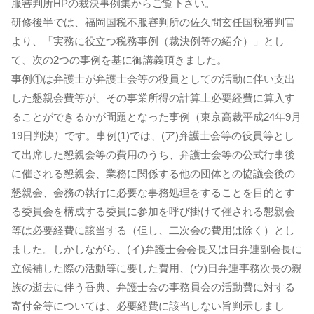
服審判所HPの裁決事例集からご覧下さい。
研修後半では、福岡国税不服審判所の佐久間玄任国税審判官
より、「実務に役立つ税務事例（裁決例等の紹介）」とし
て、次の2つの事例を基に御講義頂きました。
事例①は弁護士が弁護士会等の役員としての活動に伴い支出
した懇親会費等が、その事業所得の計算上必要経費に算入す
ることができるかが問題となった事例（東京高裁平成24年9月
19日判決）です。事例(1)では、(ア)弁護士会等の役員等とし
て出席した懇親会等の費用のうち、弁護士会等の公式行事後
に催される懇親会、業務に関係する他の団体との協議会後の
懇親会、会務の執行に必要な事務処理をすることを目的とす
る委員会を構成する委員に参加を呼び掛けて催される懇親会
等は必要経費に該当する（但し、二次会の費用は除く）とし
ました。しかしながら、(イ)弁護士会会長又は日弁連副会長に
立候補した際の活動等に要した費用、(ウ)日弁連事務次長の親
族の逝去に伴う香典、弁護士会の事務員会の活動費に対する
寄付金等については、必要経費に該当しない旨判示しまし