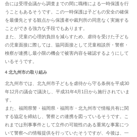
合には受理会議から調査までの間に職権による一時保護を行
うこともあるそうです。この一時保護は子どもの安全の確保
を最優先とする観点から保護者や裁判所の同意なく実施する
ことができる強力な手段でもあります。
また、児童の心理的負担を減らすため、虐待を受けた子ども
の児童面接に際しては、協同面接として児童相談所・警察・
検察が連携し最小限の機会で被害内容を確認するようにして
いるそうです。
4 北九州市の取り組み
北九州市では、北九州市子どもを虐待から守る条例を平成30
年12月の議会で議決し、平成31年4月1日から施行されていま
す。
また、福岡県警・福岡県・福岡市・北九州市で情報共有に関
する協定を締結し、警察との連携を図っているそうです。こ
れまでは刑事事件として立件の可能性のある重篤な事案につ
いて警察への情報提供を行っていたそうですが、今後は、一