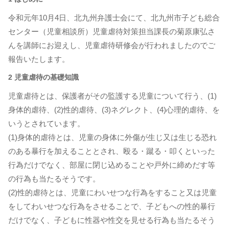
令和元年10月4日、北九州弁護士会にて、北九州市子ども総合
センター（児童相談所）児童虐待対策担当課長の菊原康弘さ
んを講師にお迎えし、児童虐待研修会が行われましたのでご
報告いたします。
2 児童虐待の基礎知識
児童虐待とは、保護者がその監護する児童について行う、(1)
身体的虐待、(2)性的虐待、(3)ネグレクト、(4)心理的虐待、を
いうとされています。
(1)身体的虐待とは、児童の身体に外傷が生じ又は生じる恐れ
のある暴行を加えることとされ、殴る・蹴る・叩くといった
行為だけでなく、部屋に閉じ込めることや戸外に締めだす等
の行為も当たるそうです。
(2)性的虐待とは、児童にわいせつな行為をすること又は児童
をしてわいせつな行為をさせることで、子どもへの性的暴行
だけでなく、子どもに性器や性交を見せる行為も当たるそう