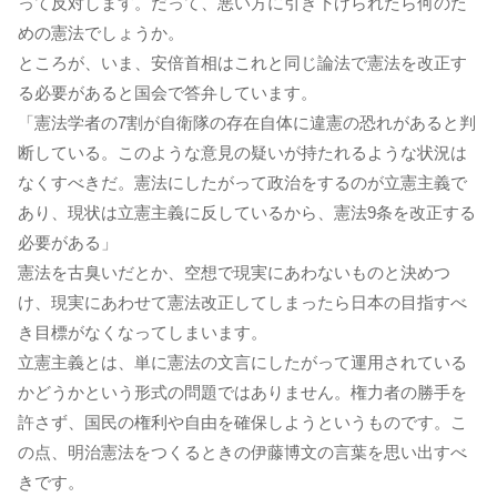
って反対します。だって、悪い方に引き下げられたら何のた
めの憲法でしょうか。
ところが、いま、安倍首相はこれと同じ論法で憲法を改正す
る必要があると国会で答弁しています。
「憲法学者の7割が自衛隊の存在自体に違憲の恐れがあると判
断している。このような意見の疑いが持たれるような状況は
なくすべきだ。憲法にしたがって政治をするのが立憲主義で
あり、現状は立憲主義に反しているから、憲法9条を改正する
必要がある」
憲法を古臭いだとか、空想で現実にあわないものと決めつ
け、現実にあわせて憲法改正してしまったら日本の目指すべ
き目標がなくなってしまいます。
立憲主義とは、単に憲法の文言にしたがって運用されている
かどうかという形式の問題ではありません。権力者の勝手を
許さず、国民の権利や自由を確保しようというものです。こ
の点、明治憲法をつくるときの伊藤博文の言葉を思い出すべ
きです。