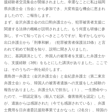
援経験者交流集会が開催されました。幸運なことに私は福岡
県弁護士会（当会）から参加でき、大変有益な機会に恵まれ
ましたので、ご報告します。
まず、金沢弁護士会の出口勲弁護士から、犯罪被害者支援に
関連する法律の概略が説明されました。もう何度も研修に参
加し、すべて知っておくべきところですが、恥ずかしながら
出口弁護士から「刑事和解」（犯罪被害者保護法19条）と言
われて初めて制度を知り、説明に聞き入りました。
次に、基調講演として、外国人の被害者を支援した弁護士か
ら、支援経験（3例）をもとにした講演がありました。ここで
は、そのうちの一例を紹介します。
鹿島啓一弁護士（金沢弁護士会）と金紀彦弁護士（第二東京
弁護士会）から、韓国人の被害者遺族への支援をした経験の
報告がありました。弁護士5人で担当し（！）、一生懸命やっ
たので、一部認定落ち（殺人で起訴、傷害致死を認定）した
が、遺族からは感謝された（今でも感謝されている）、弁護
士費用を日弁連委託援助事業でまかなった（2名分）、韓国の