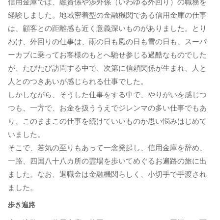
信用金庫では、融資係や渉外係（いわゆる外回り）の職務を
経験しました。地域密着型の金融機関である信用金庫の仕事
は、顧客との距離感も近く意義深いものがありました。とり
わけ、外回りの仕事は、雨の日も風の日も雪の日も、スーパ
ーカブに乗ってお客様のもとへ馳せ参じる過酷なものでした
が、たびたび訪問する中で、次第に信頼関係が生まれ、人と
人とのつきあいが感じられる仕事でした。
しかしながら、そうした仕事をする中で、やりがいを感じつ
つも、一方で、お金を扱ううえでジレンマの多い仕事でもあ
り、このままこの仕事を続けていいものか思い悩みはじめて
いました。
そこで、若気の至りもあって一念発起し、信用金庫を辞め、
一路、四国八十八カ所の霊場を歩いてめぐるお遍路の旅に出
ました。なお、退職金は金融機関らしく、小切手で手渡され
ました。
歩き遍路