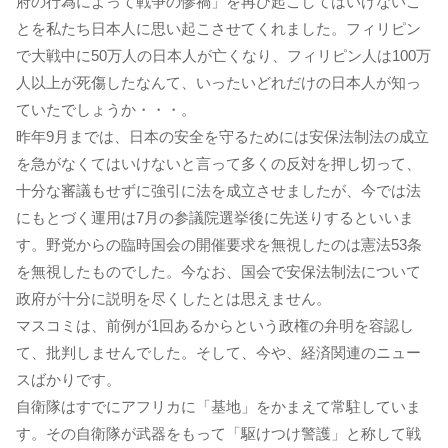
府の行為によって戦争の惨禍」を再び起こしてはいけないこ
とを私たち日本人に思い起こさせてくれました。フィリピン
で大戦中に50万人の日本人が亡くなり、フィリピン人は100万
人以上が死傷したなんて、いったいどれだけの日本人が知っ
ていたでしょうか・・・。
昨年9月までは、日本の安全を守るためには安保法制法の成立
を急がなくてはいけないと言って多くの反対を押し切って、
十分な審議もせずに強引に法を成立させましたが、今では法
にもとづく運用は7月の参議院選挙後に先送りするといいま
す。野党からの臨時国会の開催要求を無視したのは憲法53条
を無視したものでした。今なお、国会で安保法制法について
政府が十分に説明を尽くしたとは思えません。
マスコミは、前例が1回あるからという政権の弁明を容認し
て、批判しませんでした。そして、今や、経済関連のニュー
スばかりです。
自衛隊はすでにアフリカに「基地」をかまえて常駐していま
す。その自衛隊が武器をもって「駆けつけ警護」と称して戦