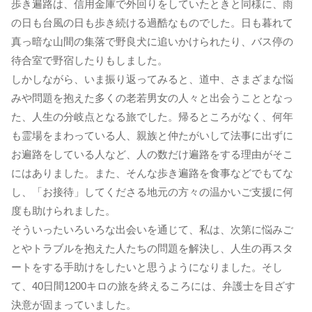
歩き遍路は、信用金庫で外回りをしていたときと同様に、雨
の日も台風の日も歩き続ける過酷なものでした。日も暮れて
真っ暗な山間の集落で野良犬に追いかけられたり、バス停の
待合室で野宿したりもしました。
しかしながら、いま振り返ってみると、道中、さまざまな悩
みや問題を抱えた多くの老若男女の人々と出会うこととなっ
た、人生の分岐点となる旅でした。帰るところがなく、何年
も霊場をまわっている人、親族と仲たがいして法事に出ずに
お遍路をしている人など、人の数だけ遍路をする理由がそこ
にはありました。また、そんな歩き遍路を食事などでもてな
し、「お接待」してくださる地元の方々の温かいご支援に何
度も助けられました。
そういったいろいろな出会いを通じて、私は、次第に悩みご
とやトラブルを抱えた人たちの問題を解決し、人生の再スタ
ートをする手助けをしたいと思うようになりました。そし
て、40日間1200キロの旅を終えるころには、弁護士を目ざす
決意が固まっていました。