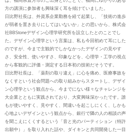
は、福岡県直方市のご出身とのことで、福岡にゆかりのある
方の講演に参加者も興味深く耳を傾けていました。
日比野社長は、外資系企業勤務を経て起業し、「技術の進歩
が弱者を置き去りにしてはいないか」との思いから、株式会
社BBStoneデザイン心理学研究所を設立したとのことでし
た。デザイン心理学という言葉は、私も今回初めて耳にした
のですが、今まで主観的でしかなかったデザインの見やす
さ、安全性、使いやすさ、印象などを、心理学・工学の視点
から客観的に評価・測定する日本初の技術だそうです。
日比野社長は、「薬剤の取り違え」に心を痛め、医療事故を
なくすという社会問題への取り組みからスタートし、デザイ
ン心理学という観点から、今までにない様々なチャレンジを
大企業とともに実践されており、大変興味深かったです。誰
もが使いやすく、見やすく、間違いを起こしにくく、しかも
心地よいデザインという観点から、銀行で隣の人の相談の声
を聞こえにくくするという「音と光のパーティション（特許
出願中）」を取り入れた話や、ダイキンと共同開発した一目