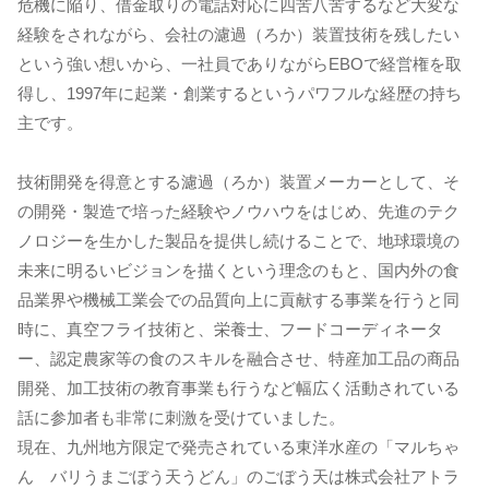
危機に陥り、借金取りの電話対応に四苦八苦するなど大変な
経験をされながら、会社の濾過（ろか）装置技術を残したい
という強い想いから、一社員でありながらEBOで経営権を取
得し、1997年に起業・創業するというパワフルな経歴の持ち
主です。
技術開発を得意とする濾過（ろか）装置メーカーとして、そ
の開発・製造で培った経験やノウハウをはじめ、先進のテク
ノロジーを生かした製品を提供し続けることで、地球環境の
未来に明るいビジョンを描くという理念のもと、国内外の食
品業界や機械工業会での品質向上に貢献する事業を行うと同
時に、真空フライ技術と、栄養士、フードコーディネータ
ー、認定農家等の食のスキルを融合させ、特産加工品の商品
開発、加工技術の教育事業も行うなど幅広く活動されている
話に参加者も非常に刺激を受けていました。
現在、九州地方限定で発売されている東洋水産の「マルちゃ
ん バリうまごぼう天うどん」のごぼう天は株式会社アトラ