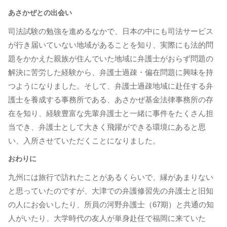
あさかぜとの出会い
司法試験の勉強を進めるなかで、日本の中にも司法サービス
が行き届いていない地域があることを知り、実際にも法的問
題をかかえた親族が住んでいた地域に弁護士がおらず問題の
解決に苦労した経験から、弁護士過疎・偏在問題に興味を持
つようになりました。そして、弁護士過疎地域に赴任する弁
護士を養成する事務所である、あさかぜ基金法律事務所の存
在を知り、経験豊富な先輩弁護士と一緒に事件をたくさん担
当でき、弁護士として大きく飛躍ができる環境にあると思
い、入所させていただくことになりました。
おわりに
九州には旅行で訪れたことがあるくらいで、縁があまりない
と思っていたのですが、大津での弁護修習先の弁護士と旧知
の人にお会いしたり、所員の河野弁護士（67期）と共通の知
人がいたり、大学時代の友人が単身赴任で福岡に来ていた