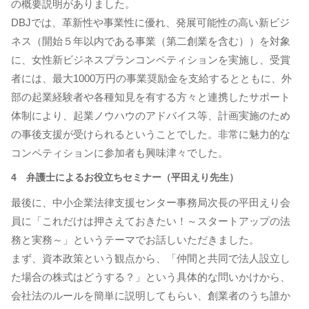
の概要説明がありました。
DBJでは、革新性や事業性に優れ、発展可能性の高い新ビジ
ネス（開始５年以内である事業（第二創業を含む））を対象
に、女性新ビジネスプランコンペティションを実施し、受賞
者には、最大1000万円の事業奨励金を支給するとともに、外
部の起業経験者や各種知見を有する方々と連携したサポート
体制により、起業ノウハウのアドバイス等、計画実施のため
の事後支援が受けられるということでした。非常に魅力的な
コンペティションに参加者も興味津々でした。
4 弁護士によるお役立ちセミナー（平田えり先生）
最後に、中小企業法律支援センター事務局次長の平田えり会
員に「これだけは押さえておきたい！～スタートアップの法
務と実務～」というテーマでお話しいただきました。
まず、資本政策という観点から、「仲間と共同で法人設立し
た場合の株式はどうする？」という具体的な問いかけから、
会社法のルールを簡単に説明してもらい、創業者のうち誰か