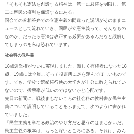
「そもそも憲法を創設する精神は、第一に君権を制限し、第
二に臣民の権利を保護するにある」
国会での首相答弁での立憲主義の間違った説明がそのままニ
ュースとして流れていき、国民が立憲主義って、そんなもの
なのか、だったら憲法は改正する必要があるんだなと誤解し
てしまうのを私は恐れています。
社会科の教科書
18歳選挙権がついに実現しました。新しく有権者になった18
歳、19歳には全員こぞって投票所に足を運んでほしいもので
す。でも、学校で選挙権行使の大切さが十分に教えられてい
ないので、投票率が低いのではないかと心配です。
先日の新聞に、戦後まもないころの社会科の教科書が民主主
義について説明していることをふまえて、次のように書かれ
ていました。
「民主主義を単なる政治のやり方だと思うのはまちがいだ。
民主主義の根本は、もっと深いところにある。それは、みん