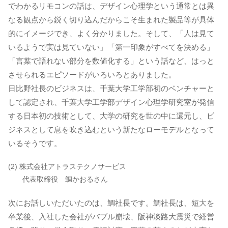
でわかるリモコンの話は、デザイン心理学という通常とは異
なる観点から鋭く切り込んだからこそ生まれた製品等が具体
的にイメージでき、よく分かりました。そして、「人は見て
いるようで実は見ていない」「第一印象がすべてを決める」
「言葉で語れない部分を数値化する」という話など、はっと
させられるエピソードがいろいろとありました。
日比野社長のビジネスは、千葉大学工学部初のベンチャーと
して認定され、千葉大学工学部デザイン心理学研究室が発信
する日本初の技術として、大学の研究を世の中に還元し、ビ
ジネスとして息を吹き込むという新たなローモデルとなって
いるそうです。
(2) 株式会社アトラステクノサービス
代表取締役 鯛かおるさん
次にお話しいただいたのは、鯛社長です。鯛社長は、短大を
卒業後、入社した会社がバブル崩壊、阪神淡路大震災で経営