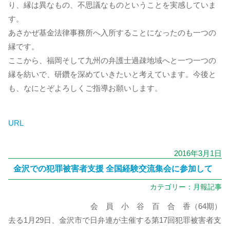
り、縁は異なもの、不思議なものということを実感していま
す。
あさかぜ基金法律事務所へ入所することになったのも一つの
縁です。
ここから、福岡そして九州の弁護士過疎地域へと一つ一つの
縁を紡いで、研鑽を深めていきたいと考えています。今後と
も、なにとぞよろしくご指導お願いします。
URL
2016年3月1日
金沢での犯罪被害者支援 全国経験交流集会に参加して
カテゴリー：
月報記事
会 員 小 谷 百 合 香（64期）
去る1月29日、金沢市で日弁連が主催する第17回犯罪被害者支