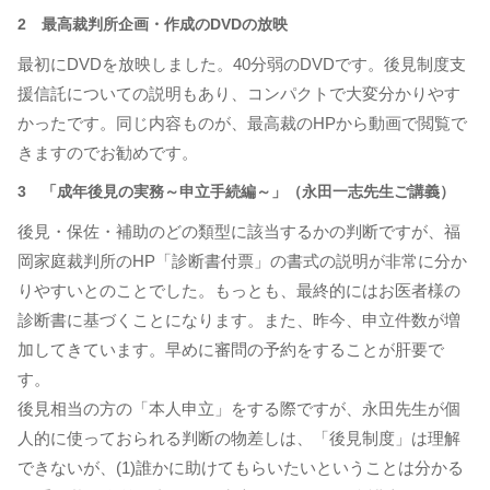
2 最高裁判所企画・作成のDVDの放映
最初にDVDを放映しました。40分弱のDVDです。後見制度支
援信託についての説明もあり、コンパクトで大変分かりやす
かったです。同じ内容ものが、最高裁のHPから動画で閲覧で
きますのでお勧めです。
3 「成年後見の実務～申立手続編～」（永田一志先生ご講義）
後見・保佐・補助のどの類型に該当するかの判断ですが、福
岡家庭裁判所のHP「診断書付票」の書式の説明が非常に分か
りやすいとのことでした。もっとも、最終的にはお医者様の
診断書に基づくことになります。また、昨今、申立件数が増
加してきています。早めに審問の予約をすることが肝要で
す。
後見相当の方の「本人申立」をする際ですが、永田先生が個
人的に使っておられる判断の物差しは、「後見制度」は理解
できないが、(1)誰かに助けてもらいたいということは分かる