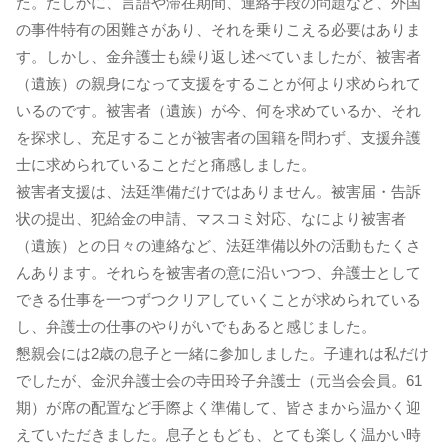
た。たしかに、言語や滞在期間、連絡手段の問題など、外国
の事件特有の困難さがあり、それを乗りこえる必要はありま
す。しかし、金弁護士も繰り返し述べていましたが、被害者
（遺族）の親身になって支援をすることが何より求められて
いるのです。被害者（遺族）が今、何を求めているか、それ
を探求し、充足することが被害者の国籍を問わず、支援弁護
士に求められていることだと痛感しました。
被害者支援は、法廷準備だけではありません。被害届・告訴
状の提出、犯給金の申請、マスコミ対応、なにより被害者
（遺族）との日々の連絡など、法廷準備以外の活動もたくさ
んあります。それらを被害者の意に沿いつつ、弁護士として
できる仕事を一つずつクリアしていくことが求められている
し、弁護士の仕事のやりがいでもあると感じました。
懇親会には2歳の息子と一緒に参加しました。子連れは私だけ
でしたが、金沢弁護士会の寺田玲子弁護士（元当会会員。61
期）が席の配置など手際よく準備して、皆さまから温かく迎
えていただきました。息子ともども、とても楽しく温かい時