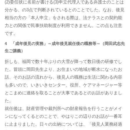
(2)委任状に名前が書ける(3)申立代理人である弁護士のことは
分かる、の3点で判断されているとのことでした。なお、後見
相当の方の「本人申立」をされる際は、法テラスとの契約能
力との関係で民事扶助制度が利用できません。この点も注意
です。
4 「成年後見の実務」～成年後見就任後の職務等～（岡田武志先
生ご講義）
折しも、福岡で数十年ぶりの大雪が降って数日後の研修でし
た。冒頭に岡田先生より、お住まいの地域が断水になったお
話、そのお話の流れから、後見人の職務は生活に関わる内容
も多いので、いきいきセンター、役所、ケアマネージャー等
とこまめに連絡を取ることが大事であるとのお話がありまし
た。
就任後は、財産管理や裁判所への財産報告を行うことがメイ
ンになってくるとのことで、やはりこの辺りのお話が一番耳
に止まりました。日々の出納については、「後見人業務経過