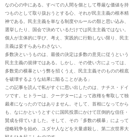
なの心の中にある。すべての人間を個として尊厳な価値を持
つものとして取り扱おうとする心、それが民主主義の根本精
神である。民主主義を単なる制度やルールの類と思い込み、
選挙したり、国会で決めているだけでは民主主義ではない。
個人が主体的に学び、考え、実践的に行動しない限り、民主
主義は姿すらあらわさない。
多数決というものは、最後の決定は多数の意見に従うという
民主主義の規律ではある。しかし、その使い方によっては、
多数党の横暴という弊を招くうえ、民主主義そのものの根底
を破壊するような結果に陥ることがある」
この記事を読んで私がすぐに思い出したのは、ナチス・ドイ
ツです。ヒトラーは、クーデターによって政権を奪取して独
裁者になったのではありません。そして、首相になってから
も、なにかというとすぐに国民投票にかけて圧倒的な信任・
賛成を得ていました。そして、その「多数の横暴」によって
侵略戦争を始め、ユダヤ人などを大量虐殺し、第二次世界大
戦をひき起こしたのです。