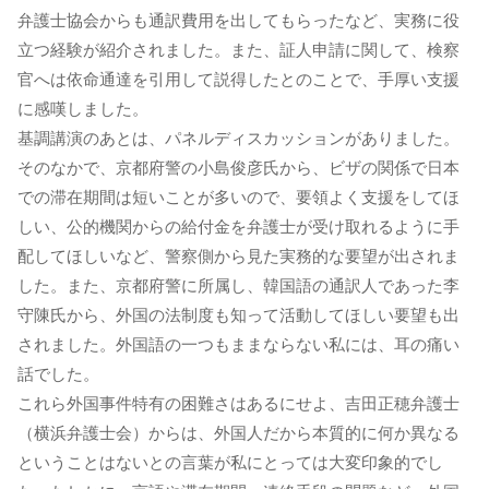
弁護士協会からも通訳費用を出してもらったなど、実務に役
立つ経験が紹介されました。また、証人申請に関して、検察
官へは依命通達を引用して説得したとのことで、手厚い支援
に感嘆しました。
基調講演のあとは、パネルディスカッションがありました。
そのなかで、京都府警の小島俊彦氏から、ビザの関係で日本
での滞在期間は短いことが多いので、要領よく支援をしてほ
しい、公的機関からの給付金を弁護士が受け取れるように手
配してほしいなど、警察側から見た実務的な要望が出されま
した。また、京都府警に所属し、韓国語の通訳人であった李
守陳氏から、外国の法制度も知って活動してほしい要望も出
されました。外国語の一つもままならない私には、耳の痛い
話でした。
これら外国事件特有の困難さはあるにせよ、吉田正穂弁護士
（横浜弁護士会）からは、外国人だから本質的に何か異なる
ということはないとの言葉が私にとっては大変印象的でし