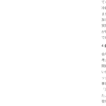
て
冷
ま
加
実
が
で
4
会
考
開
い
ッ
事
「
た
登