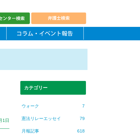
カテゴリー
ウォーク
7
憲法リレーエッセイ
79
1月1日
月報記事
618