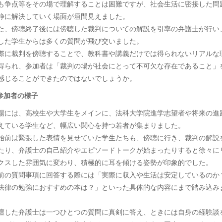
も争点等をその場で理解することは困難ですが、社会生活に密接した問
静に解決していく場面が垣間見えました。
た、傍聴終了後には傍聴した裁判についての解説を引率の弁護士が行い
した学生からは多くの質問が飛び交いました。
際に裁判を傍聴することで、教科書や講義だけでは得られないリアルな
得られ、参加者は「裁判の場が社会にとって不可欠な存在であること」
感じることができたのではないでしょうか。
 参加者の様子
場には、高校生や大学生をメインに、法科大学院進学志望者や将来の進
えている学生など、幅広い関心を持つ若者が集まりました。
始前は緊張した表情を見せていた学生たちも、傍聴に行き、裁判の解説
たり、弁護士の自己紹介やエピソードトークが始まったりすると徐々に
クスした雰囲気に変わり、積極的に耳を傾ける姿勢が印象的でした。
前の質問事項に回答する際には「実際に収入や生活は安定しているのか
法律の勉強におすすめの本は？」といった具体的な内容にまで踏み込み
。
壇した弁護士は一つひとつの質問に真剣に答え、ときには自身の経験談