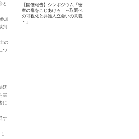
会と
【開催報告】シンポジウム「密
室の扉をこじあけろ！～取調べ
2024年6月
の可視化と弁護人立会いの意義
参加
～」
2024年5月
裁判
2024年4月
士の
2024年3月
につ
2024年2月
2024年1月
2023年12月
法廷
を実
2023年11月
者に
2023年10月
廷す
2023年9月
。
うし
2023年8月