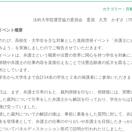
カテゴリー：
月
法科大学院運営協力委員会 委員 久芳 かずさ（7
 イベント概要
のたび、高校生・大学生を主な対象とした進路啓発イベント「弁護士に
みよう」を実施しましたのでご報告させていただきます。
イベントは、弁護士という職業や法曹の世界に関心を持つ学生を対象に
傍聴や弁護士の仕事内容を直接伝えることで法曹志願者の拡大を図るこ
的としています。
学生から大学生まで合計14名の学生と２名の保護者にご参加いただきま
。
日は、まず、弁護士引率のもと、裁判傍聴を行ない、傍聴後には、実際
した裁判について引率をした弁護士から解説を行っており、学生からは
飛び交っていました。
聴した裁判についての解説の後は、事前に募集をした質問に対して、弁
名を登壇者として、弁護士の仕事のやりがいや弁護士を目指したきっか
についてパネルディスカッション形式で説明が行われたりしました。