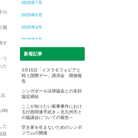
2025年7月
子の
2025年5月
2025年4月
う職
2025年3月
資す
2025年2月
新着記事
いう
2025年1月
った
3月15日「イスラモフォビアと
戦う国際デー」講演会 開催報
2024年12月
告
2024年11月
シンガポール法律協会との友好
意点
協定締結
2024年10月
ここが知りたい家事事件におけ
3時
る行政関連手続き～北九州市と
2024年9月
の協議会についての報告～
2024年8月
した
空き家を生まないためのシンポ
ジウムの開催
法廷
2024年7月