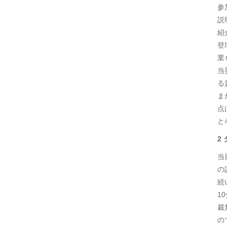
参
説
紹
登
業
当
る
ま
点
と
2
当
の
続
1
裁
の