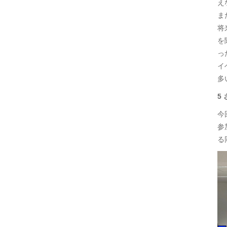
え
ま
将
を
っ
イ
多
5
今
参
る