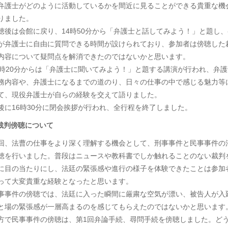
弁護士がどのように活動しているかを間近に見ることができる貴重な機
りました。
聴後は会館に戻り、14時50分から「弁護士と話してみよう！」と題し、
が弁護士に自由に質問できる時間が設けられており、参加者は傍聴した
内容について疑問点を解消できたのではないかと思います。
5時20分からは「弁護士に聞いてみよう！」と題する講演が行われ、弁護
務内容や、弁護士になるまでの道のり、日々の仕事の中で感じる魅力等
て、現役弁護士が自らの経験を交えて語りました。
後に16時30分に閉会挨拶が行われ、全行程を終了しました。
 裁判傍聴について
回、法曹の仕事をより深く理解する機会として、刑事事件と民事事件の
聴を行いました。普段はニュースや教科書でしか触れることのない裁判
に目の当たりにし、法廷の緊張感や進行の様子を体験できたことは参加
って大変貴重な経験となったと思います。
事事件の傍聴では、法廷に入った瞬間に厳粛な空気が漂い、被告人が入
と場の緊張感が一層高まるのを感じてもらえたのではないかと思います
方で民事事件の傍聴は、第1回弁論手続、尋問手続を傍聴しました。ど