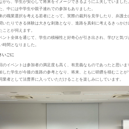
ながら、学生が安心して将来をイメージできるように工夫していました
た、中には中学生や親子連れでの参加もありました。
来の職業選択を考える若者にとって、実際の裁判を見学したり、弁護士
聞いたりできる体験は大きな刺激となり、進路を真剣に考えるきっかけ
たことが伺えます。
ベント全体を通じて、学生の積極性と好奇心が引き出され、学びと気づ
い時間となりました。
 さいごに
回のイベントは参加者の満足度も高く、有意義なものであったと思いま
加した学生が今後の進路の参考となり、将来、ともに研鑽を積むことが
同業者として法曹界に入っていただけることを楽しみにしています。