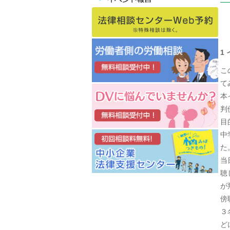
1
こ
て
本
判
目
中
た
当
聴
が
傍
３
ど