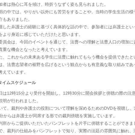
加者は熱心に耳を傾け、時折うなずく姿も見られました。
明の中では、やりがい以外にも苦労をすることや、当時の学生生活の様
介もありました。
壇した弁護士の経験に基づく具体的な話の中で、参加者には弁護士とい
をより身近に感じていただけたと思います。
委員会は、今回のイベントを通じて、法曹への理解と法曹人口の増加に
貴重な機会となったと考えています。
た、これからの未来ある学生に法曹に触れてもらう機会を提供できたと
は、法曹志望者の裾野を広げるという観点からも有意義な取り組みであ
考えています。
 タイムスケジュール
日は12時15分より受付を開始し、12時30分に開会挨拶と傍聴の際の注
説明が行われました。
いて、裁判や弁護士の役割について理解を深めるためのDVDを視聴し、1
0分からは弁護士が同席する形での裁判傍聴を実施しています。
判所からご提供いただいたパンフレットを片手に傍聴することができま
で、裁判の仕組みをパンフレットで知り、実際の法廷の雰囲気に触れ、