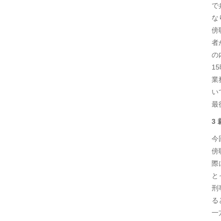
で
な
傍
者
の
1
業
い
最
3
今
傍
際
と
刑
る
一