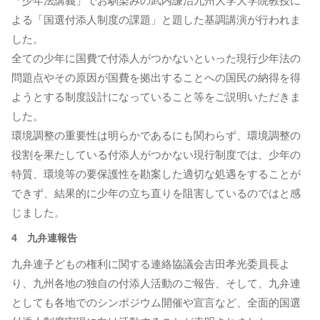
「少年法講義」でお馴染みの武内謙治九州大学大学院教授に
よる「国選付添人制度の課題」と題した基調講演が行われま
した。
全ての少年に国費で付添人がつかないといった現行少年法の
問題点やその原因が国費を拠出することへの国民の納得を得
ようとする制度設計になっていること等をご説明いただきま
した。
環境調整の重要性は明らかであるにも関わらず、環境調整の
役割を果たしている付添人がつかない現行制度では、少年の
特質、環境等の要保護性を勘案した適切な処遇をすることが
できず、結果的に少年の立ち直りを阻害しているのではと感
じました。
4 九弁連報告
九弁連子どもの権利に関する連絡協議会吉田孝光委員長よ
り、九州各地の独自の付添人活動のご報告、そして、九弁連
としても各地でのシンポジウム開催や宣言など、全面的国選