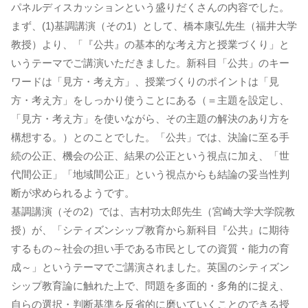
パネルディスカッションという盛りだくさんの内容でした。
まず、(1)基調講演（その1）として、橋本康弘先生（福井大学
教授）より、「『公共』の基本的な考え方と授業づくり」と
いうテーマでご講演いただきました。新科目「公共」のキー
ワードは「見方・考え方」、授業づくりのポイントは「見
方・考え方」をしっかり使うことにある（＝主題を設定し、
「見方・考え方」を使いながら、その主題の解決のあり方を
構想する。）とのことでした。「公共」では、決論に至る手
続の公正、機会の公正、結果の公正という視点に加え、「世
代間公正」「地域間公正」という視点からも結論の妥当性判
断が求められるようです。
基調講演（その2）では、吉村功太郎先生（宮崎大学大学院教
授）が、「シティズンシップ教育から新科目『公共』に期待
するもの～社会の担い手である市民としての資質・能力の育
成～」というテーマでご講演されました。英国のシティズン
シップ教育論に触れた上で、問題を多面的・多角的に捉え、
自らの選択・判断基準を反省的に磨いていくことのできる授