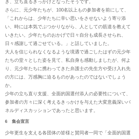
き、立ち直るきっかけとなったそうです。
さらに、元少年たちが、100名以上もの参加者を前にして、
「これからは、少年たちに辛い思いをさせないよう寄り添
い、時には本気でぶつかりながら、人としての筋道を教えて
いきたい。少年たちのおかげで日々自分も成長させられ、
日々感謝して過ごせている。」と話していました。
大人を信じられなくなるような境遇で過ごしたはずの元少年
たちの堂々とした姿を見て、私自身も感動しましたが、何よ
り、元少年たちに携わってきた弁護士の先生方や受け入れ先
の方には、万感胸に迫るものがあったのではないでしょう
か。
少年の立ち直り支援、全面的国選付添人の必要性について、
参加者の方々に深く考えるきっかけを与えた大変意義深いパ
ネルディスカッションであったと思います。
6 集会宣言
少年更生を支える各団体の皆様と賛同者一同で「全面的国選