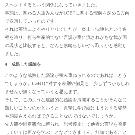
スペクトするという関係になっていきました。
事態は、関わる人達みんながLGBTに関する理解を深める方向
で収束していったのです。
それは英語によるやりとりでしたが、炎上→沈静化という過
程を辿り、何ら生産的でない言説が垂れ流されがちな我が国
の現状と比較すると、なんと素晴らしいやり取りかと感動し
ました。
4 成熟した議論を
このような成熟した議論が積み重ねられるのであれば、どう
でしょうか。LGBTに対する差別や偏見も、少しずつかもしれ
ませんが無くなっていくと思えます。
そして、このような建設的な議論を展開することがそんなに
難しいことなのかというと、真摯に学び続けようとする姿勢
や態度さえあればできることなのではないでしょうか。
先入観や固定観念に縛られ、思考停止して他者の言説を否定
していては何かを学ぶことなどできません。無知であること