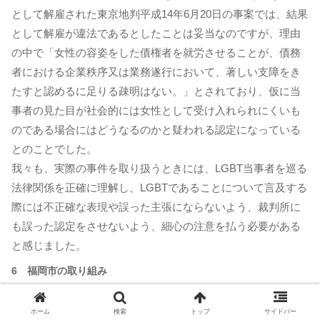
として解雇された東京地判平成14年6月20日の事案では、結果
として解雇が違法であるとしたことは妥当なのですが、理由
の中で「女性の容姿をした債権者を就労させることが、債務
者における企業秩序又は業務遂行において、著しい支障をき
たすと認めるに足りる疎明はない。」とされており、仮に当
事者の見た目が社会的には女性として受け入れられにくいも
のである場合にはどうなるのかと疑われる認定になっている
とのことでした。
我々も、実際の事件を取り扱うときには、LGBT当事者を巡る
法律関係を正確に理解し、LGBTであることについて言及する
際には不正確な表現や誤った主張にならないよう、裁判所に
も誤った認定をさせないよう、細心の注意を払う必要がある
と感じました。
6 福岡市の取り組み
福岡市のLGBTに関する取り組みについて、人権推進課の合屋
ホーム
検索
トップ
サイドバー
四郎課長からご紹介いただきました。目玉となるのは、パー