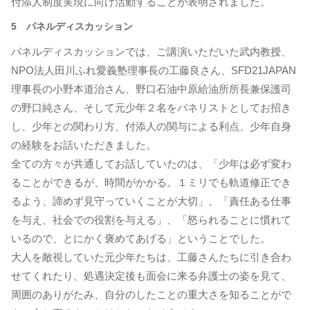
付添人制度実現に向け活動することが表明されました。
5 パネルディスカッション
パネルディスカッションでは、ご講演いただいた武内教授、
NPO法人田川ふれ愛義塾理事長の工藤良さん、SFD21JAPAN
理事長の小野本道治さん、野口石油中原給油所所長兼保護司
の野口純さん、そして元少年２名をパネリストとしてお招き
し、少年との関わり方、付添人の関与による利点、少年自身
の経験をお話いただきました。
全ての方々が共通してお話していたのは、「少年は必ず変わ
ることができるが、時間がかかる。１ミリでも軌道修正でき
るよう、諦めず見守っていくことが大切」、「責任ある仕事
を与え、社会での役割を与える」、「怒られることに慣れて
いるので、とにかく褒めてあげる」ということでした。
大人を敵視していた元少年たちは、工藤さんたちに引き合わ
せてくれたり、処遇決定後も面会に来る弁護士の姿を見て、
周囲のありがたみ、自分のしたことの重大さを知ることがで