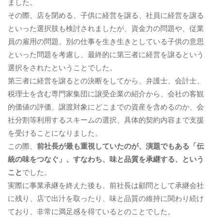
ました。
その際、店を閉める、子供に経営を譲る、社員に経営を譲る
といった選択肢も検討されましたが、資金力の問題や、従業
員の雇用の問題、別の仕事を生き生きとしている子供の意思
といった問題を考慮し、最終的に第三者に経営を譲るという
選択をされたということでした。
第三者に経営を譲るとの決断をしてから、弁護士、会計士、
税理士を含む専門家集団に譲受企業の紹介から、会社の客観
的価値の評価、譲渡対象にどこまでの資産を含めるのか、会
社分割等利用するスキームの選択、具体的契約内容まで支援
を受けることになりました。
この際、
前社長が最も重視していたのが、演題でもある「伝
統の味をつなぐ」、すなわち、味と品質を承継する、という
こと
でした。
実際に事業承継を終えた後も、前社長は顧問として承継会社
に残り、店で出汁を取ったり、味と品質の維持に関わり続け
ており、非常に満足感を得ているとのことでした。