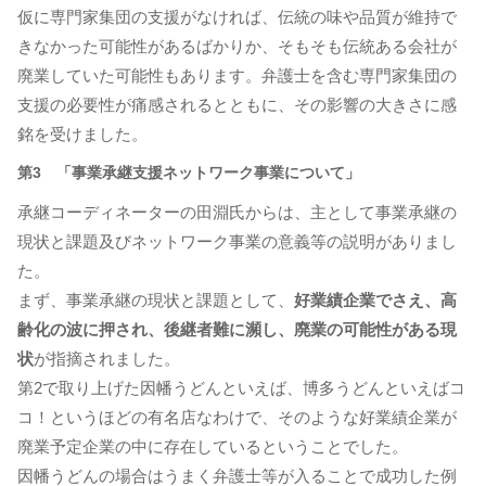
仮に専門家集団の支援がなければ、伝統の味や品質が維持で
きなかった可能性があるばかりか、そもそも伝統ある会社が
廃業していた可能性もあります。弁護士を含む専門家集団の
支援の必要性が痛感されるとともに、その影響の大きさに感
銘を受けました。
第3 「事業承継支援ネットワーク事業について」
承継コーディネーターの田淵氏からは、主として事業承継の
現状と課題及びネットワーク事業の意義等の説明がありまし
た。
まず、事業承継の現状と課題として、
好業績企業でさえ、高
齢化の波に押され、後継者難に瀕し、廃業の可能性がある現
状
が指摘されました。
第2で取り上げた因幡うどんといえば、博多うどんといえばコ
コ！というほどの有名店なわけで、そのような好業績企業が
廃業予定企業の中に存在しているということでした。
因幡うどんの場合はうまく弁護士等が入ることで成功した例