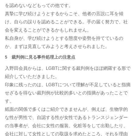
を認めないなどもっての他です。
真摯に学び続けようとするからこそ、他者の言説に耳を傾
け、自らの誤りを認めることができる。手の届く努力で、社
会を変えることができるかもしれません。
私自身が、学び続けようとする態度や姿勢を持てているの
か、まずは見直してみようと考えさせられました。
5 裁判例に見る事件処理上の注意点
入野田会員からは、LGBTに関する裁判例をほぼ網羅する形で
紹介していただきました。
印象に残ったのは、LGBTについて理解が不足していると指摘
せざるを得ない裁判例が比較的多いとの指摘があったことで
す。
紙面の関係で多くはご紹介できませんが、例えば、生物学的
な性が男性で、自認する性が女性であるトランスジェンダー
の当事者が、会社に女性の服装、化粧等をして出勤したり、
会社に対して女性としての取扱を求めたところ、それを理由