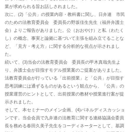
業が求められる旨お話しされました。
次に、(2)「公共」の授業内容・教科書に関し、日弁連 市民
のための法教育委員会 委員長の野坂佳生先生（福井弁護士
会）よりご報告がありました。公（おおやけ）と私（わたく
し）の概念、事実と論拠に基づいて主張を組み立てることな
ど、「見方・考え方」に関する分析的な視点が示されまし
た。
続いて、(3)当会の法教育委員会 委員長の甲木真哉先生よ
り、弁護士会が目指すモデル授業案のご提案がありました。
法教育委員会が行っている「出前授業」と「公共」が目指す
思考訓練には通ずるものがあるという観点から、「公共」の
授業運営のヒントとして、出前授業の教材や授業進行案が提
示されました。
そして、本セミナーのメイン企画、(4)パネルディスカッショ
ンです。当会会員で九弁連の法教育に関する連絡協議会委員
長を務める春田久美子先生をコーディネーターとして、基調