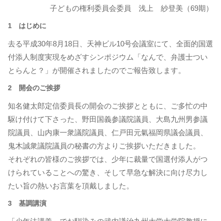
子どもの権利委員会委員 浅上 紗登美（69期）
1 はじめに
去る平成30年8月18日、天神ビル10号会議室にて、全面的国選
付添人制度実現をめざすシンポジウム「なんで、弁護士つい
とらんと？」が開催されましたのでご報告致します。
2 開会のご挨拶
知名健太郎定信委員長の開会のご挨拶とともに、ご多忙の中
駆け付けて下さった、野田国義参議院議員、大島九州男参議
院議員、山内康一衆議院議員、仁戸田元氣福岡県議会議員、
鬼木誠衆議院議員の秘書の方よりご挨拶いただきました。
それぞれの皆様のご挨拶では、少年に裁量で国選付添人がつ
けられていることへの驚き、そして早急な解決に向け尽力し
たい旨の熱いお言葉を頂戴しました。
3 基調講演