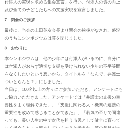
付添人の実現を求める集会宣言」を行い、付添人の質の向上
及び全ての子どもたちへの支援実現を宣言しました。
7 閉会のご挨拶
最後に、当会の上田英友会長より閉会の挨拶がなされ、盛況
のうちにシンポジウムは幕を閉じました。
8 おわりに
本シンポジウムは、他の少年には付添人がいるのに、自分に
は付添人がおらず適切な支援を受けられない少年の不平等間
をなくしたいという想いから、タイトルを「なんで、弁護士
ついとらんと？」にしました。
当日は、100名以上の方々にご参加いただき、アンケートにも
ご協力いただきました。アンケートでは「弁護士の支援の重
要性をよく理解できた」、「支援に関わる人・機関の連携の
重要性を改めて感じることができた」、「若気の至りで間違
っても、長い人生の中で次代を担う市民として健全に育って
いく機会をもっと増やしていくべきと考えた」等の意見が大