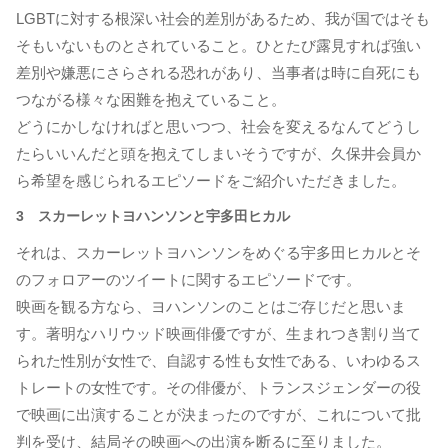
LGBTに対する根深い社会的差別があるため、我が国ではそも
そもいないものとされていること。ひとたび露見すれば強い
差別や嫌悪にさらされる恐れがあり、当事者は時に自死にも
つながる様々な困難を抱えていること。
どうにかしなければと思いつつ、社会を変えるなんてどうし
たらいいんだと頭を抱えてしまいそうですが、久保井会員か
ら希望を感じられるエピソードをご紹介いただきました。
3 スカーレットヨハンソンと宇多田ヒカル
それは、スカーレットヨハンソンをめぐる宇多田ヒカルとそ
のフォロアーのツイートに関するエピソードです。
映画を観る方なら、ヨハンソンのことはご存じだと思いま
す。著明なハリウッド映画俳優ですが、生まれつき割り当て
られた性別が女性で、自認する性も女性である、いわゆるス
トレートの女性です。その俳優が、トランスジェンダーの役
で映画に出演することが決まったのですが、これについて批
判を受け、結局その映画への出演を断るに至りました。