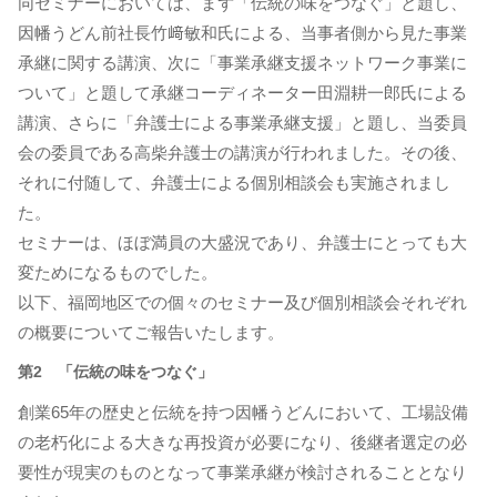
同セミナーにおいては、まず「伝統の味をつなぐ」と題し、
因幡うどん前社長竹﨑敏和氏による、当事者側から見た事業
承継に関する講演、次に「事業承継支援ネットワーク事業に
ついて」と題して承継コーディネーター田淵耕一郎氏による
講演、さらに「弁護士による事業承継支援」と題し、当委員
会の委員である高柴弁護士の講演が行われました。その後、
それに付随して、弁護士による個別相談会も実施されまし
た。
セミナーは、ほぼ満員の大盛況であり、弁護士にとっても大
変ためになるものでした。
以下、福岡地区での個々のセミナー及び個別相談会それぞれ
の概要についてご報告いたします。
第2 「伝統の味をつなぐ」
創業65年の歴史と伝統を持つ因幡うどんにおいて、工場設備
の老朽化による大きな再投資が必要になり、後継者選定の必
要性が現実のものとなって事業承継が検討されることとなり