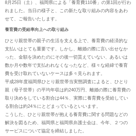
8月25日（土）、福岡県による「養育費110番」の第1回が行わ
れました。当日の様子と、この新たな取り組みの内容をあわ
せて、ご報告いたします。
養育費の受給率向上への取り組み
ひとり親世帯の親子の生活を支える上で、養育費の経済的な
支払いはとても重要です。しかし、離婚の際に言い出せなか
った、金額を決めたのにその後一切貰えていない、あるいは
数か月や数年で支払われなくなったなど、様々な経緯で養育
費を受け取れていないケースは多々見られます。
平成28年度福岡県ひとり親世帯当実態調査によると、ひとり
親（母子世帯）の平均年収は約240万円、離婚の際に養育費の
取り決めをしている割合は44％、実際に養育費を受給してい
る割合は約24％にとどまっているといいます。
こうした、ひとり親世帯が抱える養育費に関する問題などの
解決を図るため、福岡県と福岡県弁護士会は、今年、２つの
サービスについて協定を締結しました。