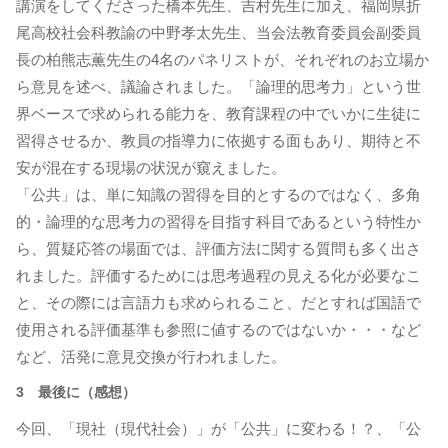
講演をしてくださった橋本先生、吉村先生に加え、福岡県折
尾高校社会科教諭の中野孝太先生、当会法教育委員会副委員
長の柏熊志薫先生の4名のパネリストが、それぞれのお立場か
ら意見を述べ、議論されました。「論理的思考力」という世
界ベースで求められる能力を、教育課程の中でいかに生徒に
習得させるか、教員の指導力に依拠する面もあり、期待と不
安が混在する現場の状況が窺えました。
「公共」は、単に知識の習得を目的とするのではなく、多角
的・論理的な思考力の習得を目指す科目であるという特性か
ら、質疑応答の場面では、評価方法に関する質問も多く出さ
れました。評価するためには思考過程の見える化が必要なこ
と、その際には言語力も求められること、だとすれば国語で
使用される評価基準も参照に値するのではないか・・・など
など、活発に意見交換が行われました。
3 最後に（感想）
今回、「現社（現代社会）」が「公共」に変わる！？、「公