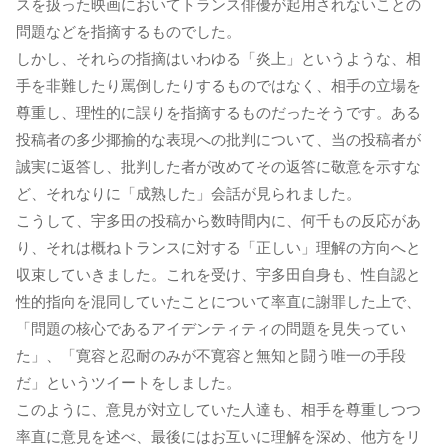
スを扱った映画においてトランス俳優が起用されないことの
問題などを指摘するものでした。
しかし、それらの指摘はいわゆる「炎上」というような、相
手を非難したり罵倒したりするものではなく、相手の立場を
尊重し、理性的に誤りを指摘するものだったそうです。ある
投稿者の多少揶揄的な表現への批判について、当の投稿者が
誠実に返答し、批判した者が改めてその返答に敬意を示すな
ど、それなりに「成熟した」会話が見られました。
こうして、宇多田の投稿から数時間内に、何千もの反応があ
り、それは概ねトランスに対する「正しい」理解の方向へと
収束していきました。これを受け、宇多田自身も、性自認と
性的指向を混同していたことについて率直に謝罪した上で、
「問題の核心であるアイデンティティの問題を見失ってい
た」、「寛容と忍耐のみが不寛容と無知と闘う唯一の手段
だ」というツイートをしました。
このように、意見が対立していた人達も、相手を尊重しつつ
率直に意見を述べ、最後にはお互いに理解を深め、他方をリ