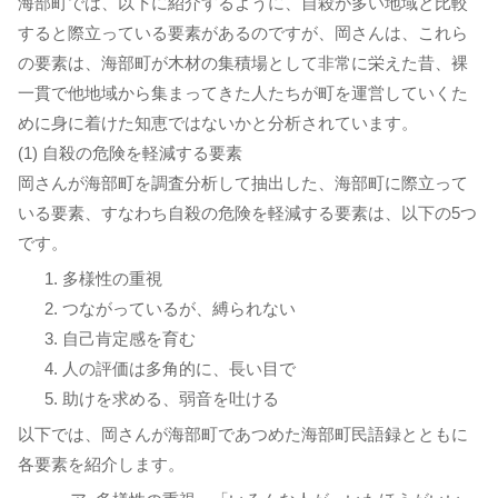
海部町では、以下に紹介するように、自殺が多い地域と比較
すると際立っている要素があるのですが、岡さんは、これら
の要素は、海部町が木材の集積場として非常に栄えた昔、裸
一貫で他地域から集まってきた人たちが町を運営していくた
めに身に着けた知恵ではないかと分析されています。
(1) 自殺の危険を軽減する要素
岡さんが海部町を調査分析して抽出した、海部町に際立って
いる要素、すなわち自殺の危険を軽減する要素は、以下の5つ
です。
多様性の重視
つながっているが、縛られない
自己肯定感を育む
人の評価は多角的に、長い目で
助けを求める、弱音を吐ける
以下では、岡さんが海部町であつめた海部町民語録とともに
各要素を紹介します。