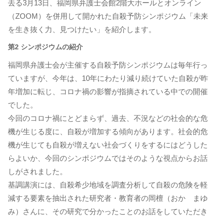
去る3月13日、福岡県弁護士会館2階大ホールとオンライン
（ZOOM）を併用して開かれた自殺予防シンポジウム「未来
を生き抜く力、見つけたい」を紹介します。
第2 シンポジウムの紹介
福岡県弁護士会が主催する自殺予防シンポジウムは毎年行っ
ていますが、今年は、10年にわたり減り続けていた自殺が昨
年増加に転じ、コロナ禍の影響が指摘されている中での開催
でした。
今回のコロナ禍にとどまらず、過去、不況などの社会的な危
機が生じる度に、自殺が増加する傾向があります。社会的危
機が生じても自殺が増えない社会づくりをするにはどうした
らよいか、今回のシンポジウムではそのような視点からお話
しがされました。
基調講演には、自殺希少地域を調査分析して自殺の危険を軽
減する要素を抽出された研究者・教育者の岡檀（おか まゆ
み）さんに、その研究で分かったことのお話をしていただき