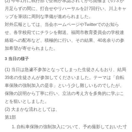
(2) 今年1月に執行部で企画が承認されてから開催までの３か
月足らずの間に、打合せやリハーサルを計7回行い、川上キャ
ップを筆頭に周到な準備が進められました。
対外広報としては、当会ホームページやTwitterでのお知ら
せ、各学校宛てにチラシを郵送、福岡市教育委員会の学校連
絡箱への配布など、積極的に行い、その結果、40名余りの参
加希望が寄せられました。
3 当日の様子
(1) 当日は急遽不参加となってしまった生徒さんもおり、結局
39名の生徒さんが参加してくださいました。テーマは「自転
車保険の強制加入の是非」という少し難しいものでしたが、
保険の説明から丁寧に行い、立法の考え方を多角的に学ぶこ
とを狙いとしました。
(2) 大まかな流れとしては、
第1部
自転車保険の強制加入について、予め撮影しておいた寸