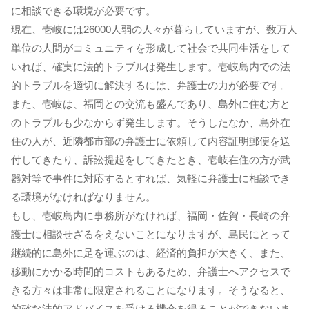
に相談できる環境が必要です。
現在、壱岐には26000人弱の人々が暮らしていますが、数万人
単位の人間がコミュニティを形成して社会で共同生活をして
いれば、確実に法的トラブルは発生します。壱岐島内での法
的トラブルを適切に解決するには、弁護士の力が必要です。
また、壱岐は、福岡との交流も盛んであり、島外に住む方と
のトラブルも少なからず発生します。そうしたなか、島外在
住の人が、近隣都市部の弁護士に依頼して内容証明郵便を送
付してきたり、訴訟提起をしてきたとき、壱岐在住の方が武
器対等で事件に対応するとすれば、気軽に弁護士に相談でき
る環境がなければなりません。
もし、壱岐島内に事務所がなければ、福岡・佐賀・長崎の弁
護士に相談せざるをえないことになりますが、島民にとって
継続的に島外に足を運ぶのは、経済的負担が大きく、また、
移動にかかる時間的コストもあるため、弁護士へアクセスで
きる方々は非常に限定されることになります。そうなると、
的確な法的アドバイスを受ける機会を得ることができないま