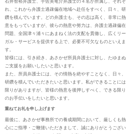
石井智裕弁護士、宇佐美竜介弁護士の４名が所属し、それぞ
れ、これから弁護士過疎偏在地域へ赴任をすべく、日々、研
鑽を積んでいます。どの弁護士も、その志は高く、非常に熱
意をもっていますが、彼らの熱意や努力は、弁護士過疎偏在
問題、全国津々浦々にあまねく法の支配を貫徹し、広くリー
ガル・サービスを提供する上で、必要不可欠なものといえま
す。
皆様には、引き続き、あさかぜ所員弁護士に対し、たゆまぬ
ご支援をお願いしたいと思います。
また、所員弁護士には、その情熱を絶やすことなく、日々、
研鑽を積んでいただきたいと思います。私ができることには
限りがありますが、皆様の熱意を後押しすべく、できる限り
のお手伝いをしたいと思います。
重ねてお礼を申し上げます
最後に、あさかぜ事務所での養成期間において、厳しくも熱
心にご指導・ご鞭撻いただきまして、誠にありがとうござい