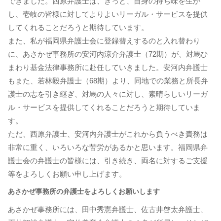
できました。西原弁護士は、きっと、自身の持ち味を生か
し、壱岐の皆様に対してよりよいリーガル・サービスを提供
してくれることだろうと期待しています。
また、私が福岡県弁護士会に登録替えするのと入れ替わり
に、あさかぜ事務所の安河内涼介弁護士（72期）が、対馬ひ
まわり基金法律事務所に赴任していきました。安河内弁護士
もまた、若林毅弁護士（68期）より、同地での業務と所長弁
護士の志を引き継ぎ、対馬の人々に対し、素晴らしいリーガ
ル・サービスを提供してくれることだろうと期待していま
す。
ただ、西原弁護士、安河内弁護士がこれから負うべき責務は
非常に重く、いろいろな苦労があるかと思います。福岡県弁
護士会の弁護士の皆様には、引き続き、両名に対するご支援
等をよろしくお願い申し上げます。
あさかぜ事務所の弁護士をよろしくお願いします
あさかぜ事務所には、田中秀憲弁護士、佐古井啓太弁護士、