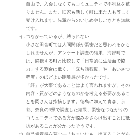
自由で、入会しなくてもコミュニティで不利益を被
りません。また、旧家も新しく町に来た人も等しく
受け入れます。先輩からのいじめやしごきとも無縁
です。
つながっているが、縛られない
小さな田舎町では人間関係が緊密だと思われるかも
しれませんが、アンケート調査の結果、海部町で
は、隣接する町と比較して「日常的に生活面で協
力」する割合は低く、「立ち話程度」や「あいさつ
程度」のほどよい距離感が多かったです。
「絆」が大事であることはよく言われますが、その
内容・質がどのようなものかを考える必要があるこ
とを岡さんは指摘します。徳島に加えて青森、京
都、奈良の4県で調査した結果、緊密なつながりの
コミュニティである方が悩みをさらけ出すことに抵
抗があることが分かったそうです。
自己肯定感を育む―「おまいにも、出来ることがあ