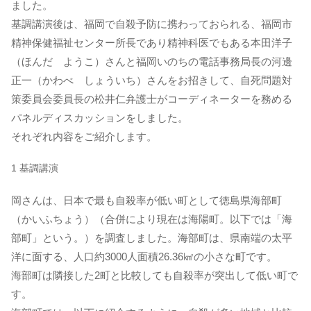
ました。
基調講演後は、福岡で自殺予防に携わっておられる、福岡市
精神保健福祉センター所長であり精神科医でもある本田洋子
（ほんだ ようこ）さんと福岡いのちの電話事務局長の河邊
正一（かわべ しょういち）さんをお招きして、自死問題対
策委員会委員長の松井仁弁護士がコーディネーターを務める
パネルディスカッションをしました。
それぞれ内容をご紹介します。
1 基調講演
岡さんは、日本で最も自殺率が低い町として徳島県海部町
（かいふちょう）（合併により現在は海陽町。以下では「海
部町」という。）を調査しました。海部町は、県南端の太平
洋に面する、人口約3000人面積26.36㎢の小さな町です。
海部町は隣接した2町と比較しても自殺率が突出して低い町で
す。