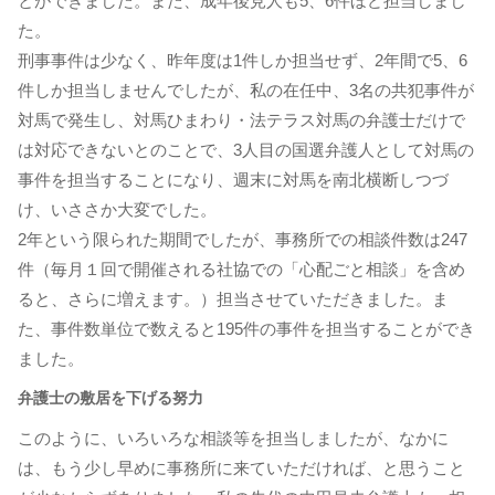
とができました。また、成年後見人も5、6件ほど担当しまし
た。
刑事事件は少なく、昨年度は1件しか担当せず、2年間で5、6
件しか担当しませんでしたが、私の在任中、3名の共犯事件が
対馬で発生し、対馬ひまわり・法テラス対馬の弁護士だけで
は対応できないとのことで、3人目の国選弁護人として対馬の
事件を担当することになり、週末に対馬を南北横断しつづ
け、いささか大変でした。
2年という限られた期間でしたが、事務所での相談件数は247
件（毎月１回で開催される社協での「心配ごと相談」を含め
ると、さらに増えます。）担当させていただきました。ま
た、事件数単位で数えると195件の事件を担当することができ
ました。
弁護士の敷居を下げる努力
このように、いろいろな相談等を担当しましたが、なかに
は、もう少し早めに事務所に来ていただければ、と思うこと