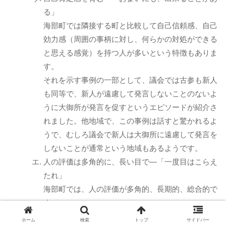
る」
海部町では隣接する町と比較して自己信頼感、自己
効力感（周囲の事柄に対し、何らかの対処ができる
と思える感覚）を持つ人が多いという特徴もありま
す。
それを示す事例の一部として、議会では古参も新人
も同等で、新人が遠慮して発言しないことのないよ
うに大御所が発言を促すというエピソードが紹介さ
れました。他地域で、この事例は話すと驚かれるよ
うで、むしろ議会で新人は大御所に遠慮して発言を
しないことが通常という地域もあるようです。
人の評価は多角的に、長い目で―「一度目はこらえ
たれ」
海部町では、人の評価が多角的、長期的、総合的で
す。
人を学歴や職業で判断するのではなく、その人物の
ホーム
検索
トップ
サイドバー