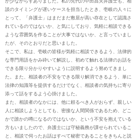
が少なからずありました。私の先代の中田昌夫弁護士も、相
談のタイミングが遅いケースを担当したとき、壱岐の人々に
とって、「弁護士」はまだまだ敷居が高い存在として認識さ
れているのではないか、と気にしており、気軽に相談できる
ような雰囲気を作ることが大事ではないか、と言っていまし
たが、そのとおりだと思いました。
そこで、私は、壱岐の皆様が気軽に相談できるよう、法律的
な専門用語をかみ砕いて解説し、初めて触れる法律のお話を
できる限り分かりやすいように説明するよう努めてきまし
た。また、相談者の不安をできる限り解消できるよう、単に
法律の知識等を提供するだけでなく、相談者の気持ちに寄り
添って話をするよう心掛けました。
また、相談者のなかには、他に頼るべき人がおらず、親しい
人に相談しようとしても、密接な人間関係であるため、どこ
かで誰かの噂になるのではないか、という不安を抱えている
方もいましたので、弁護士には守秘義務が課せられているこ
と、相談で伺ったお話はすべて秘密であることをきちんと説