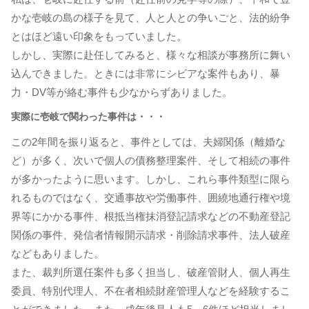
かな壱岐の島の様子を見て、人と人との争いごと、法的紛争
とはほど遠い印象をもっていました。
しかし、実際に赴任してみると、様々な相談が事務所に舞い
込んできました。ときには非常にシビアな案件もあり、暴
力・DV等が絡む事件も少なからずありました。
実際に壱岐で関わった事件は・・・
この2年間を振り返ると、事件としては、夫婦関係（離婚な
ど）が多く、次いで個人の債務整理案件、そして相続の事件
が多かったように思います。しかし、これら事件類型に限ら
れるものではなく、交通事故や労働事件、囲繞地通行権や境
界等にかかる事件、根抵当権抹消登記請求などの不動産登記
関係の事件、発信者情報開示請求・削除請求事件、法人破産
などもありました。
また、裁判所選任案件も多く担当し、破産管財人、個人再生
委員、特別代理人、不在者相続財産管理人などを経験するこ