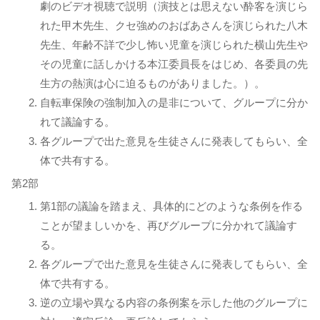
劇のビデオ視聴で説明（演技とは思えない酔客を演じら
れた甲木先生、クセ強めのおばあさんを演じられた八木
先生、年齢不詳で少し怖い児童を演じられた横山先生や
その児童に話しかける本江委員長をはじめ、各委員の先
生方の熱演は心に迫るものがありました。）。
自転車保険の強制加入の是非について、グループに分か
れて議論する。
各グループで出た意見を生徒さんに発表してもらい、全
体で共有する。
第2部
第1部の議論を踏まえ、具体的にどのような条例を作る
ことが望ましいかを、再びグループに分かれて議論す
る。
各グループで出た意見を生徒さんに発表してもらい、全
体で共有する。
逆の立場や異なる内容の条例案を示した他のグループに