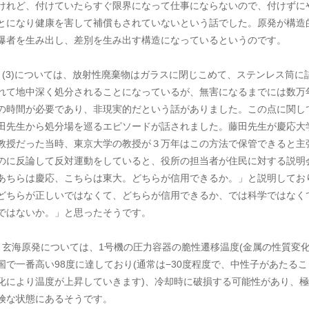
けれど、付けていたらすぐ限界になって仕事にならないので、付けずに
とになり健康を害して補償もされていないという話でした。原発が構造
爆者を生み出し、差別を生み出す構造になっているというのです。
 (3)については、放射性廃棄物はガラスに閉じこめて、ステンレス筒に
れて地中深く処分されることになっているが、無害になるまでには数万
の時間が必要であり、非現実的だという話がありました。この点に関し
田先生から処分場を巡るエピソードが話されました。藤田先生が慶応大
教授だった当時、東京大学の教授が３万年はこの方法で保管できると主
のに反論して反対運動をしていると、役所の担当者が住民に対する説明
あちらは慶応、こちらは東大。どちらが信用できるか。」と説明してお
どちらが正しいではなくて、どちらが信用できるか、では科学ではなく
ではないか。」と思ったそうです。
 玄海原発については、1号機の圧力容器の脆性遷移温度(金属の性質変化
国で一番高い98度に達しており(通常は−30度程度で、中性子があたるこ
化により温度が上昇していきます)、冷却時に破損する可能性があり、極
険な状態にあるそうです。