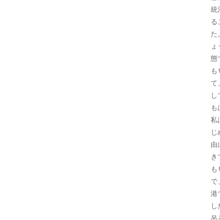
統
る
た
ょ
態
も
て
し
も
私
じ
由
き
も
で
港
し
吊