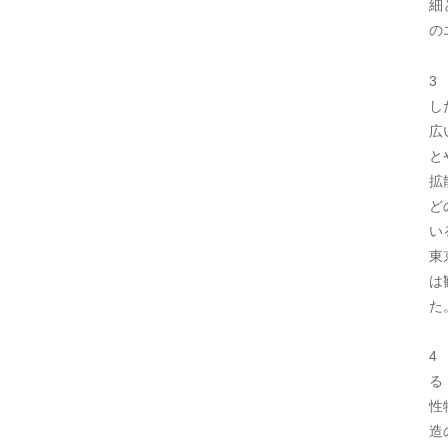
細
の
3
し
広
と
拡
ど
い
東
は
た
4
る
性
造