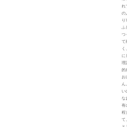
れ
の
り
ふ
つ
て
く
に
理
的
お
ん
い
な
有
程
て
と