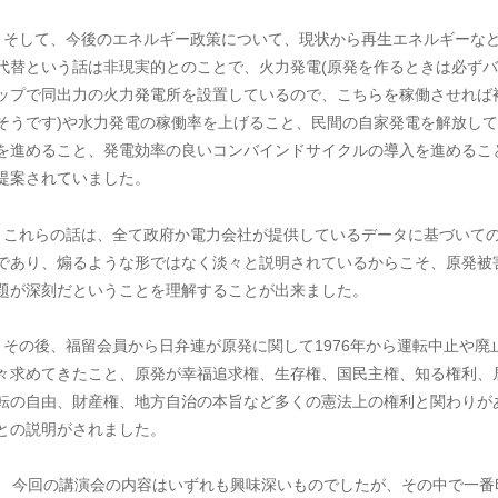
 そして、今後のエネルギー政策について、現状から再生エネルギーな
代替という話は非現実的とのことで、火力発電(原発を作るときは必ずバ
ップで同出力の火力発電所を設置しているので、こちらを稼働させれば
そうです)や水力発電の稼働率を上げること、民間の自家発電を解放して
を進めること、発電効率の良いコンバインドサイクルの導入を進めるこ
提案されていました。
 これらの話は、全て政府か電力会社が提供しているデータに基づいて
であり、煽るような形ではなく淡々と説明されているからこそ、原発被
題が深刻だということを理解することが出来ました。
 その後、福留会員から日弁連が原発に関して1976年から運転中止や廃
々求めてきたこと、原発が幸福追求権、生存権、国民主権、知る権利、
転の自由、財産権、地方自治の本旨など多くの憲法上の権利と関わりが
との説明がされました。
0 今回の講演会の内容はいずれも興味深いものでしたが、その中で一番