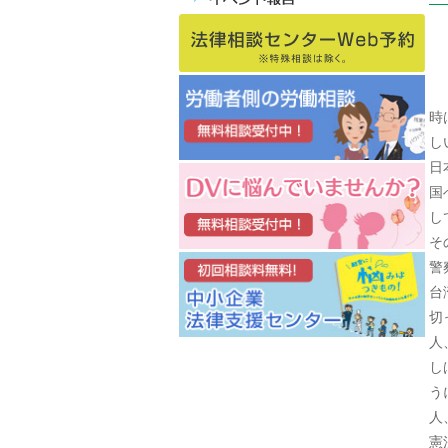
時
し
日
国
し
そ
警
台
切
人
し
う
人
憲