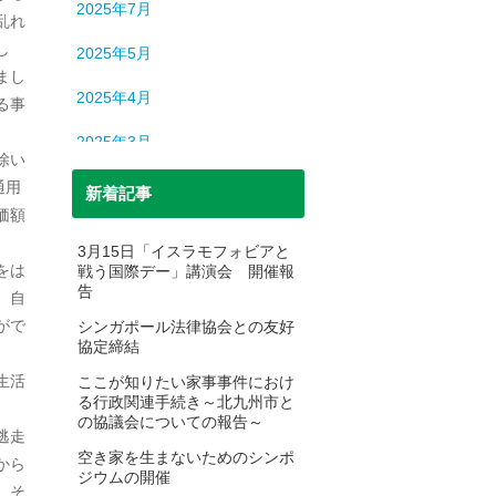
2025年7月
乱れ
し
2025年5月
まし
2025年4月
る事
2025年3月
除い
2025年2月
通用
新着記事
価額
2025年1月
3月15日「イスラモフォビアと
をは
戦う国際デー」講演会 開催報
2024年12月
告
、自
2024年11月
がで
シンガポール法律協会との友好
協定締結
2024年10月
生活
ここが知りたい家事事件におけ
る行政関連手続き～北九州市と
2024年9月
の協議会についての報告～
逃走
2024年8月
空き家を生まないためのシンポ
から
ジウムの開催
。そ
2024年7月