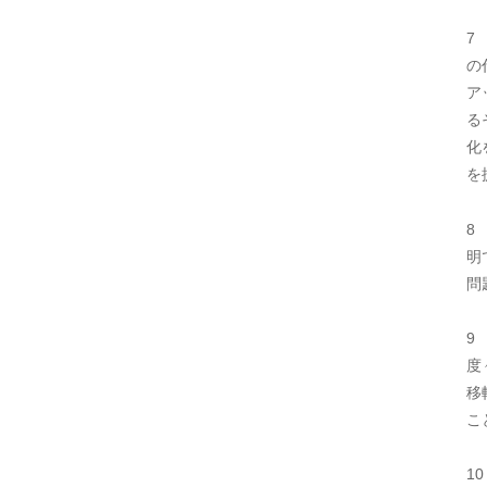
7
の
ア
る
化
を
8
明
問
9
度
移
こ
1