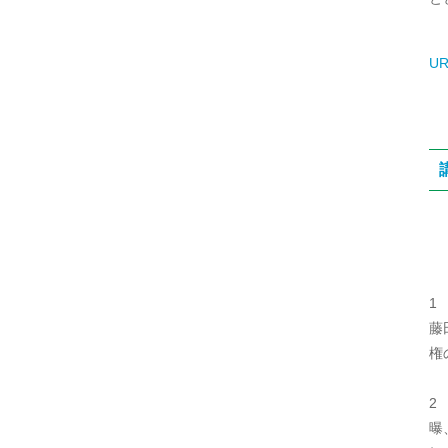
UR
1
藤
権
2
曝