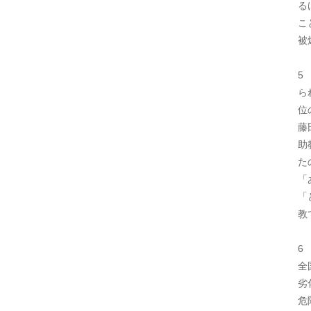
る
こ
被
5
ら
位
藤
助
た
「
「
教
6
全
劣
危