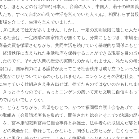
でも、ほとんどの台北市民(日本人、台湾の人々、中国人、若干の韓国義
人たち、すべて台北の市街で生活を営んでいた人々)は、相変わらず普段
市場を介して、生活を営んでいました。
しぎに思えて仕方がありません。しかし、一定の文明段階に達した人た
くる社会は、一定段階の国家権力が無くても、分業にもとづき、市場を
商品売買を循環させながら、共同生活を続けていく基礎的な関係にもと
、経済秩序に支えられた生活秩序を保持することができる現実を目の当
したのです。それが人間の歴史の実態なのかもしれません。私たちの考
論には、国家権力による護持があってこそ社会秩序は成り立つといった
感覚がこびりついているのかもしれません。ニンゲンとその営む社会、
に生きていく仕組みさえ生み出せば、捨てたものではないのかもしれま
。きっとそうなのです。もっとニンゲンの築いて来た文明に自信をもっ
のではないでしょうか。
お、とうとつながら、希望をひとつ。かつて福岡県弁護士会をあげて、
の取組み（会員請求署名を集めて、開催された総会とそこでの決議の歴
）を、宮本康昭裁判官再任拒否事件と弁護士、法学者らの取組んだ姿と
、どの機会かに、収録しておかないと、関係した方たちが、亡くなって
ともに風化し兼ねないので、よろしく御配慮いただきたいと念じます。