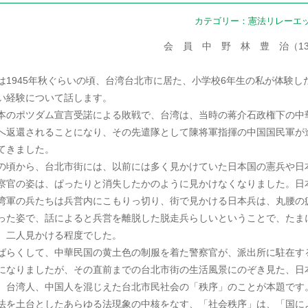
カテゴリー：
憲法リレーエ
会 員 中 野 林 豊 治（1
は1945年秋ぐらいの頃、台湾台北市に居た、小学校6年生の私が体験し
い経験について話します。
本のポツダム宣言受諾による敗戦で、台湾は、当時の蒋介石政権下の中
へ返還されることになり、その先遣隊として陳将軍指揮の中国国民軍が
てきました。
の頃から、台北市街には、以前には多く見かけていた日本国の憲兵や日
察官の姿は、ぱったりと消失したかのように見かけなくなりました。日
湾軍の兵たちは兵営内にこもりっ切り、街で見かける日本兵は、丸腰の
った姿で、話によると兵営を離脱した脱走兵らしいということで、たま
、二人見かける程度でした。
ばらくして、中華民国の黄土色の制服を着た警察官が、派出所に駐在す
になりましたが、その直前までの台北市街の生活風景にのぞき見た、日
、台湾人、中国人を混じえた台北市民社会の「秩序」のことが本題です
法を土台としたあらゆる法現象の中核をなす、「社会秩序」は、「国に