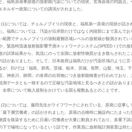
と、福島原発事故後の放射能汚染についての現状、玄海原発の問題点、
エネルギー政策についての講演がされました。
 (1)については、チェルノブイリの現状と、福島第一原発の現状が話さ
た。福島については、汚染が沿岸部だけではなく内陸部にまで及んでお
い範囲でチェルノブイリの強制避難区域レベルの放射線が観測されてい
や、緊急時迅速放射能影響予測ネットワークシステム(SPEEDＩ)での放
散の試算結果から、気流にのって全国に放射性物質がまき散らされたこ
の話がありました。そして、日本政府は福島だけが汚染区域のように言
るが、EUでは「福島、群馬、茨城、栃木、宮城、長野、山梨、埼玉、千
京、神奈川、静岡」の各県の出荷物につき放射能検査が行われており、
観測データとも一致するので正確な汚染地域と見るべきとの話がありま
。全県について輸入規制をかけている国も複数あるとのことです。
 (2)については、藤田先生がライフワークにされている、原発に従事し
「最下層労働者」の話がされました。原発の点検時に施設内にたまった
物質を除染するために日雇い労働者が大量に動員されており、多重下請
の下で犠牲になっているという話です。作業員に放射能計測装置は持た