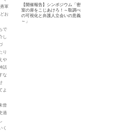
【開催報告】シンポジウム「密
勇軍
室の扉をこじあけろ！～取調べ
2024年6月
どお
の可視化と弁護人立会いの意義
～」
2024年5月
ちで
2024年4月
介し
づ
2024年3月
たり
えや
2024年2月
神話
2024年1月
すな
せ
2023年12月
てよ
2023年11月
未曾
2023年10月
史過
し
2023年9月
いく
2023年8月