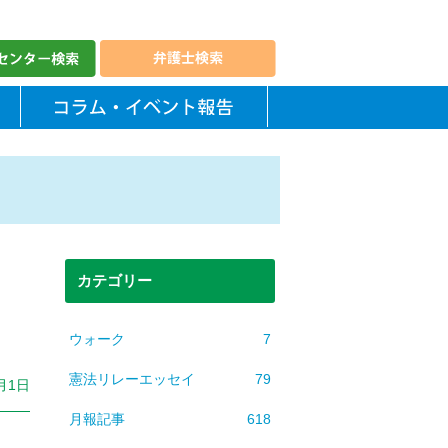
カテゴリー
ウォーク
7
憲法リレーエッセイ
79
1月1日
月報記事
618