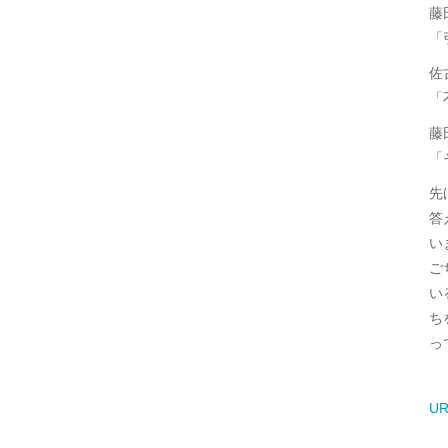
藤
「
佐
「
藤
「
先
答
い
ご
い
ち
っ
UR