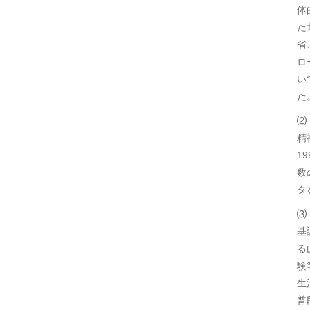
体
た
省
ロ
い
た
⑵
精
1
数
タ
⑶
基
る
験
生
普