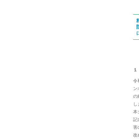
１
令
ン
の
し
本
記
害
改