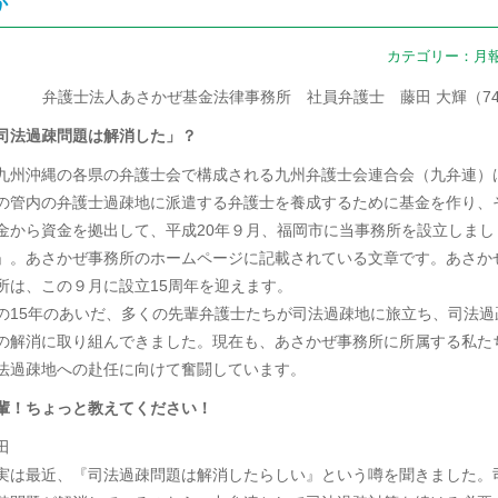
か
カテゴリー：
月
弁護士法人あさかぜ基金法律事務所 社員弁護士 藤田 大輝（7
司法過疎問題は解消した」？
九州沖縄の各県の弁護士会で構成される九州弁護士会連合会（九弁連）
の管内の弁護士過疎地に派遣する弁護士を養成するために基金を作り、
金から資金を拠出して、平成20年９月、福岡市に当事務所を設立しまし
」。あさかぜ事務所のホームページに記載されている文章です。あさか
所は、この９月に設立15周年を迎えます。
の15年のあいだ、多くの先輩弁護士たちが司法過疎地に旅立ち、司法過
の解消に取り組んできました。現在も、あさかぜ事務所に所属する私た
法過疎地への赴任に向けて奮闘しています。
輩！ちょっと教えてください！
田
実は最近、『司法過疎問題は解消したらしい』という噂を聞きました。