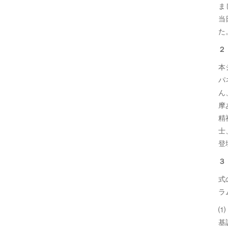
ま
当
た
２
本
パ
ん
摩
精
士
登
３
式
ラ
⑴
基