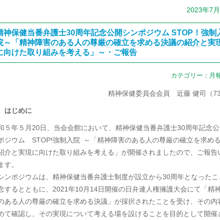
2023年7
精神保健当番弁護士30周年記念公開シンポジウム STOP！強制
院～「精神障害のある人の尊厳の確立を求める決議の紹介と実
に向けた取り組みを考える」～・ご報告
カテゴリー：
月
精神保健委員会会員 近藤 健司（7
 はじめに
和５年５月20日、当会会館において、精神保健当番弁護士30周年記念公
ポジウム STOP!強制入院 ～「精神障害のある人の尊厳の確立を求め
紹介と実現に向けた取り組みを考える」が開催されましたので、ご報告
ます。
シンポジウムは、精神保健当番弁護士制度が設立から30周年となったこ
念するとともに、2021年10月14日開催の日弁連人権擁護大会にて「精
のある人の尊厳の確立を求める決議」が採択されたことを受け、その内
めて確認し、その実現について考える場を設けることを目的として開催