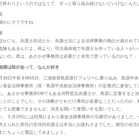
で終わりというのではなくて、ずっと取り組み続けないといけないんだ
田
確かにそうですね」
輩
ほかにも、弁護士自治とか、弁護士法による法律事務の独占が崩されて
危険もあるんだよ。何より、司法過疎地で弁護士を待っている人々がい
ないの。君は、あさかぜ事務所は必要だと本気で思っているのかな？」
池港は味があって、なんか好き
月30日午前８時55分、三池港発島原港行フェリーに乗り込み、島原中央
り基金法律事務所（現・島原中央総合法律事務所）の定着式に参加して
た。あさかぜ事務所OBでもある河野哲志弁護士が、島原に定着すると
たとのことでした。その決断がどれだけ勇気が必要なことだったのか、
とても想像できませんが、決意を聞いて身震いする思いでした。
た、５月29日には対馬ひまわり基金法律事務所の引継式がありました。
終えられた前任の安河内弁護士は本当にお疲れさまでした。後任の佐古
士にちょっと電話してみましょう。