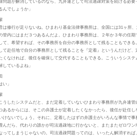
疎問題が解消しているのなら、九弁連として司法過疎対策を続ける必要
るんでしょうか」
輩
君は修行が足りないね。ひまわり基金法律事務所は、全国には31ヶ所、
の管内にはまだ３つあるんだよ。ひまわり事務所は、２年か３年の任期
して、希望すれば、その事務所を自分の事務所として残ることもできる
して赴任地で自分の事務所として残ることを『定着』というんだけど、
たくなければ、後任を確保して交代することもできる。こういうシステ
解しているよね」
田
はい」
輩
こうしたシステムだと、まだ定着していないひまわり事務所が九弁連管
つあるからには、そこの弁護士が定着したくなかったら、後任が赴任し
いけないでしょう。それに、定着したはずの弁護士がいろんな事情で事
畳んだら、代わりの誰かが司法過疎地に行かないと、またまたゼロワン
なってしまうじゃないの。司法過疎問題ってのは、いったん解消すれば