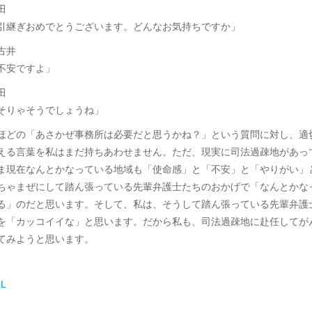
田
引継ぎおめでとうございます。どんなお気持ちですか」
古井
不安ですよ」
田
そりゃそうでしょうね」
ほどの「あさかぜ事務所は必要だと思うかね？」という質問に対し、適
える言葉を私はまだ持ちあわせません。ただ、現実に司法過疎地があっ
ま現在なんとかなっている地域も「使命感」と「不安」と「やりがい」
ちゃまぜにして踏ん張っている先輩弁護士たちのおかげで「なんとかな
る」のだと思います。そして、私は、そうして踏ん張っている先輩弁護
を「カッコイイな」と思います。だから私も、司法過疎地に赴任してが
てみようと思います。
L