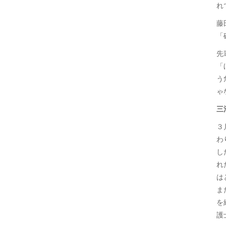
れ
藤
「
先
「
う
ゃ
三
３
わ
し
れ
は
ま
を
護