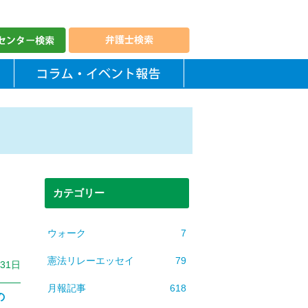
カテゴリー
ウォーク
7
憲法リレーエッセイ
79
月31日
月報記事
618
の