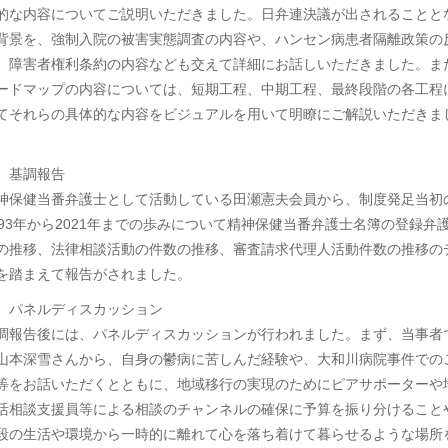
的な内容についてご説明いただきました。日弁連決議が出されることと
背景を、強制入院の被害実態調査の内容や、ハンセン病患者隔離政策の
、障害者権利条約の内容なども交えて詳細にお話しいただきました。ま
ードマップの内容については、短期工程、中期工程、最終段階の各工程
てそれらの具体的な内容をビジュアルを用いて明瞭にご解説いただきま
。
 基調報告
神保健当番弁護士として活動している田瀬憲夫会員から、制度発足当初
993年から2021年までの歩みについて精神保健当番弁護士名簿の登録弁
の推移、法律相談活動の件数の推移、審査請求代理人活動件数の推移の
を踏まえて報告がされました。
 パネルディスカッション
調報告後には、パネルディスカッションが行われました。まず、当事者
山本深雪さんから、自身の鬱病に苦しんだ経験や、大和川病院事件での
等をお話いただくとともに、地域移行の実現のためにピアサポーターや
活相談支援員等による相談のチャンネルの確保に予算を振り分けること
段の生活や環境から一時的に離れて心を落ち着けて暮らせるような場所