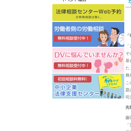
「
「
そ
基
た
務
こ
題
司
先
藤
「