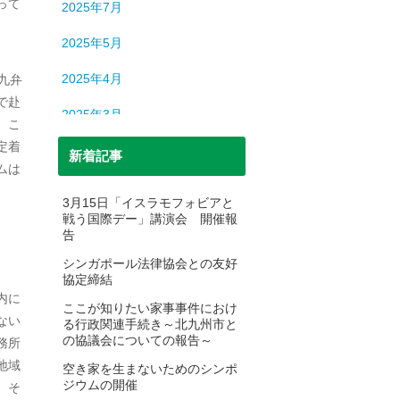
って
2025年7月
2025年5月
2025年4月
九弁
で赴
2025年3月
。こ
定着
2025年2月
新着記事
ムは
2025年1月
3月15日「イスラモフォビアと
戦う国際デー」講演会 開催報
2024年12月
告
2024年11月
シンガポール法律協会との友好
協定締結
2024年10月
内に
ここが知りたい家事事件におけ
ない
る行政関連手続き～北九州市と
2024年9月
の協議会についての報告～
務所
2024年8月
地域
空き家を生まないためのシンポ
ジウムの開催
、そ
2024年7月