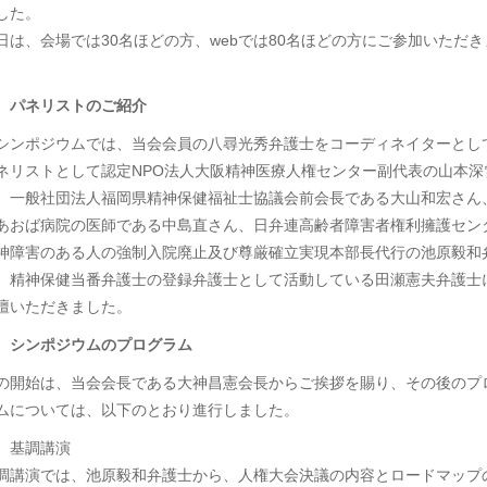
した。
日は、会場では30名ほどの方、webでは80名ほどの方にご参加いただき
。
 パネリストのご紹介
シンポジウムでは、当会会員の八尋光秀弁護士をコーディネイターとし
ネリストとして認定NPO法人大阪精神医療人権センター副代表の山本深
、一般社団法人福岡県精神保健福祉士協議会前会長である大山和宏さん
あおば病院の医師である中島直さん、日弁連高齢者障害者権利擁護セン
神障害のある人の強制入院廃止及び尊厳確立実現本部長代行の池原毅和
、精神保健当番弁護士の登録弁護士として活動している田瀬憲夫弁護士
壇いただきました。
 シンポジウムのプログラム
の開始は、当会会長である大神昌憲会長からご挨拶を賜り、その後のプ
ムについては、以下のとおり進行しました。
 基調講演
調講演では、池原毅和弁護士から、人権大会決議の内容とロードマップ