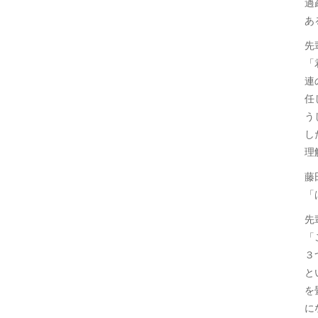
過
あ
先
「
連
任
う
し
理
藤
「
先
「
３
と
を
に