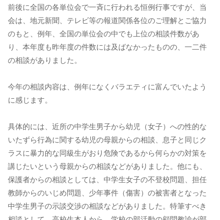
前後に全国の各単位会で一斉に行われる恒例行事ですが、当
会は、地元新聞、テレビ等の報道関係各位のご理解とご協力
のもと、例年、全国の単位会の中でも上位の相談件数があ
り、本年度も昨年度の件数には及ばなかったものの、一二件
の相談がありました。
今年の相談内容は、例年になくバラエティに富んでいたよう
に感じます。
具体的には、近所の中学生男子から幼児（女子）への性的な
いたずら行為に関する幼児の母親からの相談、息子と同じク
ラスに暴力的な同級生がおり危険であるから何らかの対策を
講じたいという母親からの相談などがありました。他にも、
保護者からの相談としては、中学生女子の不登校問題、担任
教師からのいじめ問題、少年事件（傷害）の被害者となった
中学生男子の示談交渉の相談などがありました。特筆すべき
相談として、高校生本人から、学校の部活動の顧問教諭が部