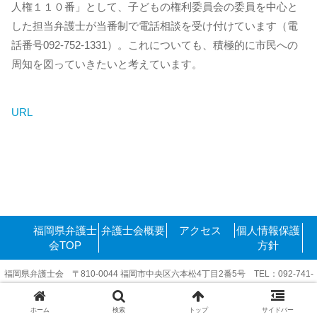
人権１１０番」として、子どもの権利委員会の委員を中心と
した担当弁護士が当番制で電話相談を受け付けています（電
話番号092-752-1331）。これについても、積極的に市民への
周知を図っていきたいと考えています。
URL
福岡県弁護士
弁護士会概要
アクセス
個人情報保護
会TOP
方針
福岡県弁護士会 〒810-0044 福岡市中央区六本松4丁目2番5号 TEL：092-741-
6416
Copyright©2011-2025 FukuokakenBengoshikai. All rights reserved.
ホーム
検索
トップ
サイドバー