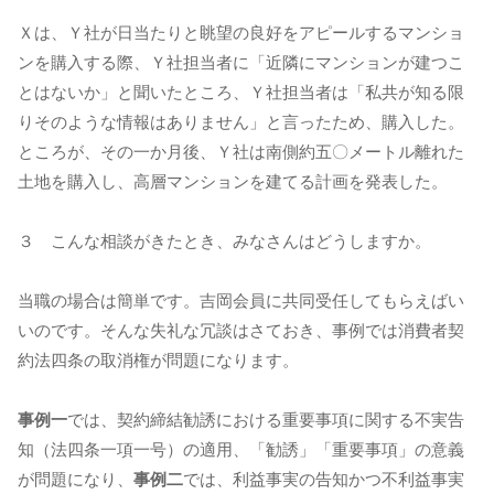
Ｘは、Ｙ社が日当たりと眺望の良好をアピールするマンショ
ンを購入する際、Ｙ社担当者に「近隣にマンションが建つこ
とはないか」と聞いたところ、Ｙ社担当者は「私共が知る限
りそのような情報はありません」と言ったため、購入した。
ところが、その一か月後、Ｙ社は南側約五〇メートル離れた
土地を購入し、高層マンションを建てる計画を発表した。
３ こんな相談がきたとき、みなさんはどうしますか。
当職の場合は簡単です。吉岡会員に共同受任してもらえばい
いのです。そんな失礼な冗談はさておき、事例では消費者契
約法四条の取消権が問題になります。
事例一
では、契約締結勧誘における重要事項に関する不実告
知（法四条一項一号）の適用、「勧誘」「重要事項」の意義
が問題になり、
事例二
では、利益事実の告知かつ不利益事実