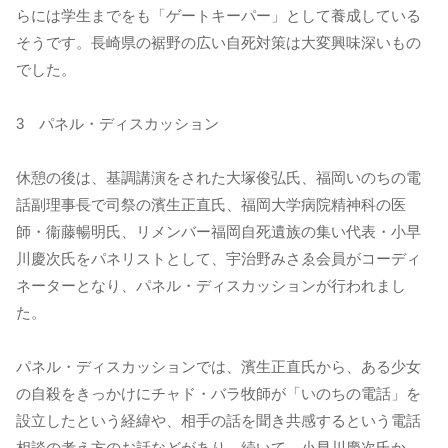
らには学生までをも「ゲートキーパー」として養成している
そうです。長崎県の裾野の広い自死対策は大変興味深いもの
でした。
3 パネル・ディスカッション
休憩の後は、基調講演をされた大塚俊弘氏、福岡いのちの電
話副理事長で司祭の濱生正直氏、福岡大学病院精神科の医
師・衞藤暢明氏、リメンバー福岡自死遺族の集い代表・小早
川慶次氏をパネリストとして、宇治野みさゑ会員がコーディ
ネーターとなり、パネル・ディスカッションが行われまし
た。
パネル・ディスカッションでは、濱生正直氏から、ある少女
の自殺をきっかけにチャド・バラ牧師が「いのちの電話」を
設立したという経緯や、相手の話を聞き共感するという電話
相談の考え方のお話などがあり、続いて、小早川慶次氏か