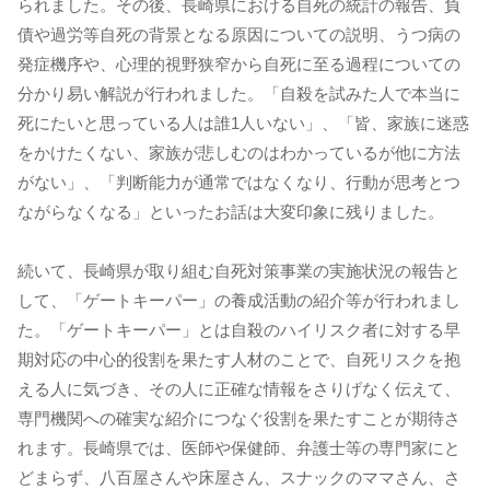
られました。その後、長崎県における自死の統計の報告、負
債や過労等自死の背景となる原因についての説明、うつ病の
発症機序や、心理的視野狭窄から自死に至る過程についての
分かり易い解説が行われました。「自殺を試みた人で本当に
死にたいと思っている人は誰1人いない」、「皆、家族に迷惑
をかけたくない、家族が悲しむのはわかっているが他に方法
がない」、「判断能力が通常ではなくなり、行動が思考とつ
ながらなくなる」といったお話は大変印象に残りました。
続いて、長崎県が取り組む自死対策事業の実施状況の報告と
して、「ゲートキーパー」の養成活動の紹介等が行われまし
た。「ゲートキーパー」とは自殺のハイリスク者に対する早
期対応の中心的役割を果たす人材のことで、自死リスクを抱
える人に気づき、その人に正確な情報をさりげなく伝えて、
専門機関への確実な紹介につなぐ役割を果たすことが期待さ
れます。長崎県では、医師や保健師、弁護士等の専門家にと
どまらず、八百屋さんや床屋さん、スナックのママさん、さ