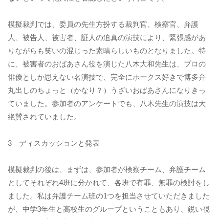
模擬裁判では、委員の先生方扮する裁判官、検察官、弁護
人、被告人、被害者、証人の迫真の演技により、緊張感があ
りながらも笑いの混じった素晴らしいものとなりました。特
に、被害者のおばあさん役を演じた八木大和先生は、プロの
俳優としか思えない名演技で、完全にホークス好きで博多弁
丸出しのちょっと（かなり？）うざいおばあさんになりきっ
ていました。参加者のアンケートでも、八木先生の演技は大
絶賛されていました。
3 ディスカッションと発表
模擬裁判の後は、まずは、参加者が検察チーム、弁護チーム
としてそれぞれ4班に分かれて、各班で有罪、無罪の検討をし
ました。私は弁護チーム班の1つを担当させていただきました
が、中学3年生と高校生のグループということもあり、鋭い視