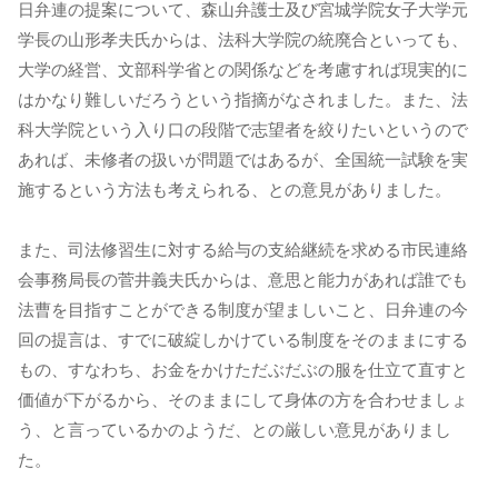
日弁連の提案について、森山弁護士及び宮城学院女子大学元
学長の山形孝夫氏からは、法科大学院の統廃合といっても、
大学の経営、文部科学省との関係などを考慮すれば現実的に
はかなり難しいだろうという指摘がなされました。また、法
科大学院という入り口の段階で志望者を絞りたいというので
あれば、未修者の扱いが問題ではあるが、全国統一試験を実
施するという方法も考えられる、との意見がありました。
また、司法修習生に対する給与の支給継続を求める市民連絡
会事務局長の菅井義夫氏からは、意思と能力があれば誰でも
法曹を目指すことができる制度が望ましいこと、日弁連の今
回の提言は、すでに破綻しかけている制度をそのままにする
もの、すなわち、お金をかけただぶだぶの服を仕立て直すと
価値が下がるから、そのままにして身体の方を合わせましょ
う、と言っているかのようだ、との厳しい意見がありまし
た。