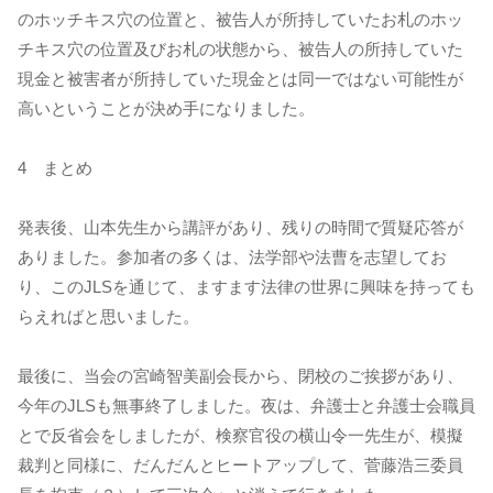
のホッチキス穴の位置と、被告人が所持していたお札のホッ
チキス穴の位置及びお札の状態から、被告人の所持していた
現金と被害者が所持していた現金とは同一ではない可能性が
高いということが決め手になりました。
4 まとめ
発表後、山本先生から講評があり、残りの時間で質疑応答が
ありました。参加者の多くは、法学部や法曹を志望してお
り、このJLSを通じて、ますます法律の世界に興味を持っても
らえればと思いました。
最後に、当会の宮崎智美副会長から、閉校のご挨拶があり、
今年のJLSも無事終了しました。夜は、弁護士と弁護士会職員
とで反省会をしましたが、検察官役の横山令一先生が、模擬
裁判と同様に、だんだんとヒートアップして、菅藤浩三委員