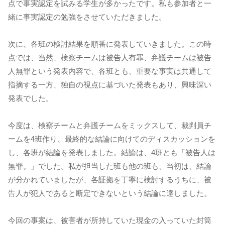
点で事実認定を試みる学生が多かったです。私も参加者と一
緒に事実認定の勉強をさせていただきました。
次に、各班の検討結果を順番に発表していきました。この時
点では、当然、検察チームは被告人有罪、弁護チームは被告
人無罪という発表内容で、各班とも、重要な事実は共通して
指摘する一方、独自の視点に基づいた発表もあり、興味深い
発表でした。
今度は、検察チームと弁護チームをミックスして、裁判員チ
ームを4班作り、最終的な結論に向けてのディスカッションを
し、各班が結論を発表しました。結論は、4班とも「被告人は
無罪。」でした。私が担当した班も他の班も、当初は、結論
が分かれていましたが、各証拠を丁寧に検討するうちに、被
告人が犯人であると断定できないという結論に達しました。
今回の事案は、被害者が所持していた現金の入っていた封筒