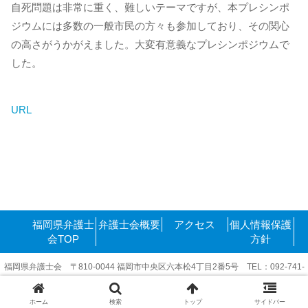
自死問題は非常に重く、難しいテーマですが、本プレシンポ
ジウムには多数の一般市民の方々も参加しており、その関心
の高さがうかがえました。大変有意義なプレシンポジウムで
した。
URL
福岡県弁護士
弁護士会概要
アクセス
個人情報保護
会TOP
方針
福岡県弁護士会 〒810-0044 福岡市中央区六本松4丁目2番5号 TEL：092-741-
6416
Copyright©2011-2025 FukuokakenBengoshikai. All rights reserved.
ホーム
検索
トップ
サイドバー