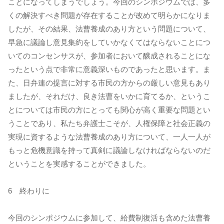
ことになってしまうでしょう。今回のシンポジウムでは、多
くの解決すべき問題が存在することが改めて明らかになりま
したが、その結果、法曹養成のあり方という問題について、
早急に議論し意見集約をしていかなくてはならないことにつ
いてのコンセンサスが、参加者において醸成されることにな
ったという点で非常に意義深いものであったと思います。ま
た、日弁連の提言に対する市民の方からの厳しい意見もあり
ましたが、それだけ、良き法曹をいかに育てるか、というこ
とについては市民の方にとっても関心が高く重要な問題とい
うことであり、私たち弁護士こそが、人権保障と社会正義の
実現に資するような法曹養成のあり方について、一人一人が
もっと危機意識を持って真剣に議論しなければならないのだ
ということを実感することができました。
6 終わりに
今回のシンポジウムに参加して、給費制復活も含めた法曹養