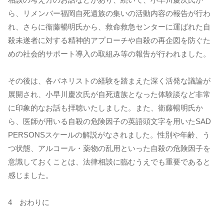
ら、リメンバー福岡自死遺族の集いの活動内容の報告が行わ
れ、さらに衞藤暢明氏から、救命救急センターに運ばれた自
殺未遂者に対する精神的アプローチや自殺の再企図を防ぐた
めの社会的サポート導入の取組み等の報告が行われました。
その後は、各パネリストの経験を踏まえた深く活発な議論が
展開され、小早川慶次氏が自死遺族となった体験談など非常
に印象的なお話も拝聴いたしました。また、衞藤暢明氏か
ら、医師が用いる自殺の危険因子の英語頭文字を用いたSAD
PERSONSスケールの解説がなされました。性別や年齢、う
つ状態、アルコール・薬物の乱用といった自殺の危険因子を
意識しておくことは、法律相談に臨むうえでも重要であると
感じました。
4 おわりに