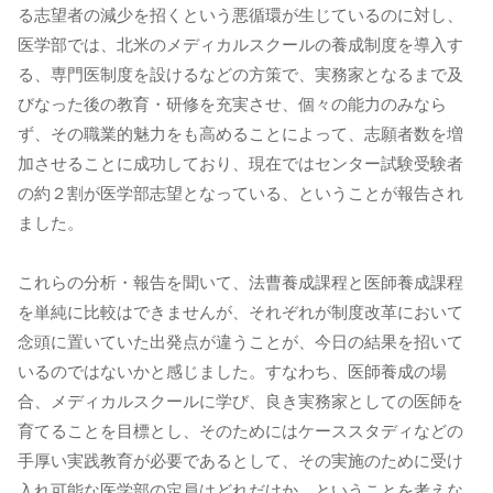
る志望者の減少を招くという悪循環が生じているのに対し、
医学部では、北米のメディカルスクールの養成制度を導入す
る、専門医制度を設けるなどの方策で、実務家となるまで及
びなった後の教育・研修を充実させ、個々の能力のみなら
ず、その職業的魅力をも高めることによって、志願者数を増
加させることに成功しており、現在ではセンター試験受験者
の約２割が医学部志望となっている、ということが報告され
ました。
これらの分析・報告を聞いて、法曹養成課程と医師養成課程
を単純に比較はできませんが、それぞれが制度改革において
念頭に置いていた出発点が違うことが、今日の結果を招いて
いるのではないかと感じました。すなわち、医師養成の場
合、メディカルスクールに学び、良き実務家としての医師を
育てることを目標とし、そのためにはケーススタディなどの
手厚い実践教育が必要であるとして、その実施のために受け
入れ可能な医学部の定員はどれだけか、ということを考えな