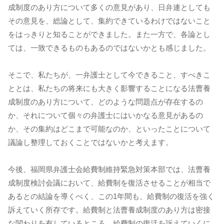
成制度のあり方について多くの意見があり、日弁連としても
その意見を、総論として、集約できているわけではないこと
をはっきりと知ることができました。また一方で、各論とし
ては、一致できるものもあるのではないかとも感じました。
そこで、私たちが、一弁護士として今できること、すべきこ
ととは、私たちの将来にも大きく影響することになる法曹養
成制度のあり方について、どのような問題点が存在するの
か、それについて個々の弁護士にはいかなる意見があるの
か、その集約はどこまで可能なのか、といったことについて
議論し整理しておくことではないかと考えます。
今後、福岡県弁護士会給費制維持緊急対策本部では、法曹養
成制度検討会議において、給費制を復活させることが相当で
あるとの結論を導くべく、この1年間も、給費制の復活を強く
訴えていく所存です。給費制と法曹養成制度のあり方は密接
な関わりを有しているところ、給費制の復活を訴えていくに