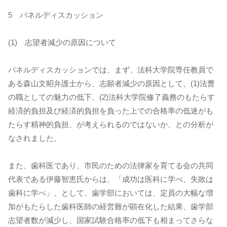
5 パネルディスカッション
(1) 志望者減少の原因について
パネルディスカッションでは、まず、法科大学院専任教員で
ある森山文昭弁護士から、志願者減少の原因として、(1)法曹
の職としての魅力の低下、(2)法科大学院修了義務のもたらす
経済的負担及び経済的負担を負った上での合格率の低迷がも
たらす精神的負担、が考えられるのではないか、との分析が
なされました。
また、歯科医であり、市民のための法律家を育てる会の共同
代表である伊藤智恵氏からは、「成功は医科に学べ、失敗は
歯科に学べ」、として、歯学部においては、定員の大幅な増
加がもたらした歯科医師の経営難が顕在化した結果、歯学部
志望者数が減少し、国家試験合格率の低下も相まってさらな