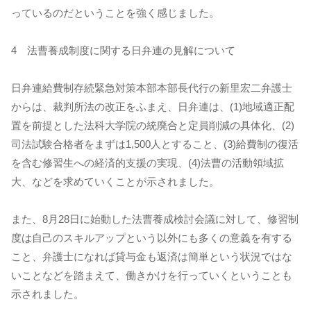
っているのだということを強く感じました。
4 法曹養成制度に関する日弁連の見解について
日弁連給費制存続緊急対策本部本部長代行の新里宏二弁護士
からは、裁判所法の改正をふまえ、日弁連は、(1)地域適正配
置を前提とした法科大学院の統廃合と定員削減の具体化、(2)
司法試験合格者をまずは1,500人とすること、(3)給費制の復活
を含む修習生への経済的支援の実現、(4)法曹の活動領域拡
大、などを求めていくことが示されました。
また、8月28日に始動した法曹養成検討会議に対して、修習制
度は自己のスキルアップという以外にも多くの意義を有する
こと、弁護士になれば貸与金も返済は簡単という状況ではな
いことなどを踏まえて、働きかけを行っていくということも
示されました。