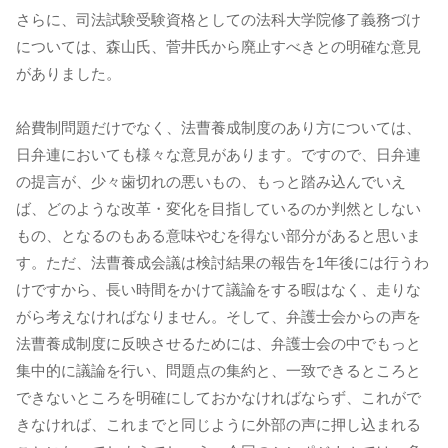
さらに、司法試験受験資格としての法科大学院修了義務づけ
については、森山氏、菅井氏から廃止すべきとの明確な意見
がありました。
給費制問題だけでなく、法曹養成制度のあり方については、
日弁連においても様々な意見があります。ですので、日弁連
の提言が、少々歯切れの悪いもの、もっと踏み込んでいえ
ば、どのような改革・変化を目指しているのか判然としない
もの、となるのもある意味やむを得ない部分があると思いま
す。ただ、法曹養成会議は検討結果の報告を1年後には行うわ
けですから、長い時間をかけて議論をする暇はなく、走りな
がら考えなければなりません。そして、弁護士会からの声を
法曹養成制度に反映させるためには、弁護士会の中でもっと
集中的に議論を行い、問題点の集約と、一致できるところと
できないところを明確にしておかなければならず、これがで
きなければ、これまでと同じように外部の声に押し込まれる