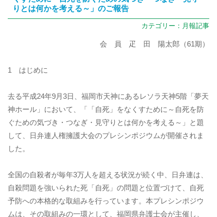
りとは何かを考える～」のご報告
カテゴリー：
月報記事
会 員 疋 田 陽太郎（61期）
1 はじめに
去る平成24年9月3日、福岡市天神にあるレソラ天神5階「夢天
神ホール」において、「「自死」をなくすために～自死を防
ぐための気づき・つなぎ・見守りとは何かを考える～」と題
して、日弁連人権擁護大会のプレシンポジウムが開催されま
した。
全国の自殺者が毎年3万人を超える状況が続く中、日弁連は、
自殺問題を強いられた死「自死」の問題と位置づけて、自死
予防への本格的な取組みを行っています。本プレシンポジウ
ムは、その取組みの一環として、福岡県弁護士会が主催し、