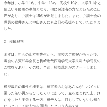
今年は、小学生1名、中学生18名、高校生10名、大学生1名と
幅広い年齢層の参加となり、他に保護者の方など17名のご出
席があり、弁護士は15名が出動しました。また、弁護士会の
職員の福井さんと中山さんにも当日の応援をしていただきま
した。
2 模擬裁判
まずは、司会の山本聖先生から、開校のご挨拶があった後、
当会の古賀和孝会長と梅崎進哉西南学院大学法科大学院長の
ご挨拶があり、その後、早速、模擬裁判がスタートしまし
た。
模擬裁判の事件の概要は、被害者のおばあさんが、バイクに
乗った若い男からひったくりにあって、金を盗まれた上、け
がをしたと主張する一方、被告人は、何もしていないし知ら
ないといって犯人性を否認したという内容です。