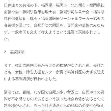
日弁連との共催の下、福岡県・福岡市・北九州市・福岡県社
会福祉会・福岡県臨床心理士会・福岡県司法書士会・福岡県
精神保健福祉士協会・福岡県医療ソーシャルワーカー協会の
各後援を受けて、自死予防の問題を、専門家や遺族のみなら
ず、一般市民も交えて考えようという趣旨で実施されまし
た。
2 基調講演
まず、橋山吉統副会長から開会の挨拶がなされた後、長崎こ
ども・女性・障害支援センター所長で精神科医の大塚俊弘氏
による基調講演が行われました。
講演では、冒頭、わが国で自死が多い背景に、自死やその要
因が不名誉なものであるという誤った社会通念があるとの問
題認識が示され、誤った社会通念からの脱却の必要性が訴え