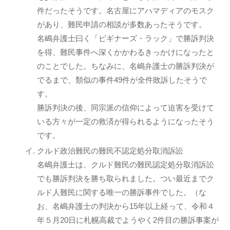
件だったそうです。名古屋にアハマディアのモスク
があり、難民申請の相談が多数あったそうです。
名嶋弁護士曰く「ビギナーズ・ラック」で勝訴判決
を得、難民事件へ深くかかわるきっかけになったと
のことでした。ちなみに、名嶋弁護士の勝訴判決が
でるまで、類似の事件49件が全件敗訴したそうで
す。
勝訴判決の後、同宗派の信仰によって迫害を受けて
いる方々が一定の救済が得られるようになったそう
です。
クルド政治難民の難民不認定処分取消訴訟
名嶋弁護士は、クルド難民の難民認定処分取消訴訟
でも勝訴判決を勝ち取られました。つい最近までク
ルド人難民に関する唯一の勝訴事件でした。（な
お、名嶋弁護士の判決から15年以上経って、令和４
年５月20日に札幌高裁でようやく2件目の勝訴事案が