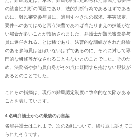
た。難民認定は、本来、難民条約に定められた難民たる要件
の該当性判断の問題であり、法的判断行為であるはずである
のに、難民審査参与員に、適用すべき法の探求、事実認定、
要件へのあてはめと言う法曹であれば当たりまえの技能がな
い場合が多いことが指摘されました。弁護士が難民審査参与
員に選任されることは稀であり、法曹的な訓練がされた経験
のある参与員はほぼいないはずであるのに、それに対して専
門的な研修等がなされることもないとのことでした。そのた
め、法務省や参与員自身がその点に疑問すら抱けない現状が
あるとのことでした。
これらの指摘は、現行の難民認定制度に致命的な欠陥がある
ことを表しています。
4 名嶋弁護士からの最後のお言葉
名嶋弁護士はこれまで、次の2点について、繰り返し訴えてこ
られたそうです。