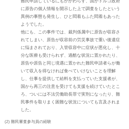
難民申請しているにもかかわらず、国がトルコ政府
に原告の個人情報を開示した上で調査をしたという
異例の事態も発生し、ひと悶着もふた悶着もあった
ようでした。
他にも、この事件では、裁判係属中に原告が収容さ
れてしまい、原告が収容前の労災事故で重い後遺症
に悩まされており、入管収容中に症状が悪化し、十
分な医療も受けられず、過酷な状況に置かれたり、
原告や原告と同じ境遇に置かれた難民申請者らが働
いて収入を得なければ食べていけないことを理解
し、仕事を提供して給料を支払っていた支援者が、
国から再三の注意を受けても支援を続けていたとこ
ろ、ついには不法労働助長罪で実刑になったり、難
民事件を取りまく困難な状況についても言及されま
した。
(2) 難民審査参与員の経験