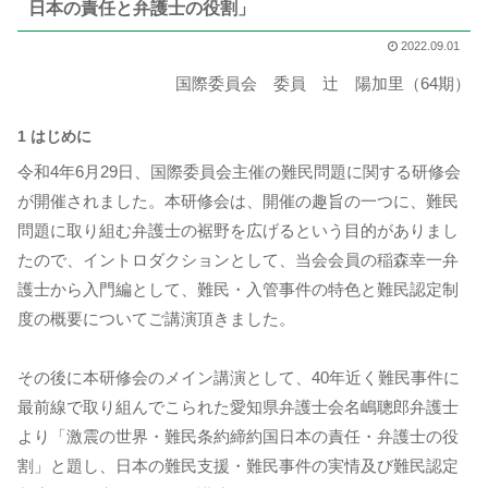
日本の責任と弁護士の役割」
2022.09.01
国際委員会 委員 辻 陽加里（64期）
1 はじめに
令和4年6月29日、国際委員会主催の難民問題に関する研修会
が開催されました。本研修会は、開催の趣旨の一つに、難民
問題に取り組む弁護士の裾野を広げるという目的がありまし
たので、イントロダクションとして、当会会員の稲森幸一弁
護士から入門編として、難民・入管事件の特色と難民認定制
度の概要についてご講演頂きました。
その後に本研修会のメイン講演として、40年近く難民事件に
最前線で取り組んでこられた愛知県弁護士会名嶋聰郎弁護士
より「激震の世界・難民条約締約国日本の責任・弁護士の役
割」と題し、日本の難民支援・難民事件の実情及び難民認定