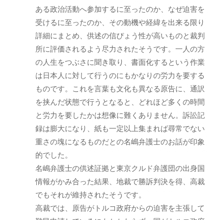
ある政治活動へ参加するに至ったのか、なぜ迫害を
受けるに至ったのか、その動機や経緯を出来る限り
詳細にまとめ、供述の信ぴょう性が高いものと裁判
所に評価されるよう尽力されたそうです。一人の方
の人生をつぶさに聞き取り、書面化するという作業
は日本人に対して行うのにもかなりの労力を要する
ものです。これを言葉も文化も異なる原告に、通訳
を挟んだ状態で行うとなると、どれほど多くの時間
と労力を要したかは想像に難くありません。訴訟記
録は膨大になり、紙も一定以上集まれば尋常でない
重さの塊になるものだとの名嶋弁護士のお話が印象
的でした。
名嶋弁護士の供述証拠と東京クルド弁護団の出身国
情報がかみ合った結果、地裁で勝訴判決を得、高裁
でもそれが維持されたそうです。
高裁では、原告がトルコ政府からの迫害を主張して