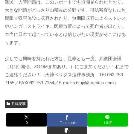
難民・入管問題は、このレポートでも垣間見られたとおり、
大きな問題がどっさり山積みの分野です。司法審査なしに無
期限で収容施設に収容されたり、無期限収容によるストレス
やハンガーストライキ、医療放置によって死亡者が出たり、
本当に日本で起こっているとは信じがたい現実がそこにはあ
ります。
少しでも興味を持たれた方は、是非とも一度、弁護団会議
（月1回開催。ZOOM参加あり。）にご参加ください！私まで
ご連絡ください！（天神ベリタス法律事務所 TEL092-753-
7155／FAX092-753-7154／E-mail:h.tsuji@t-veritas.com）
月報記事
X
Facebook
LINE