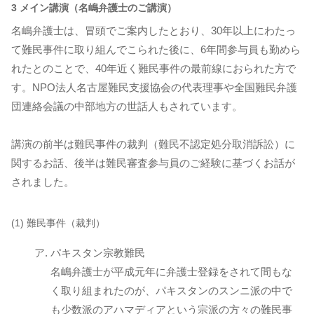
3 メイン講演（名嶋弁護士のご講演）
名嶋弁護士は、冒頭でご案内したとおり、30年以上にわたっ
て難民事件に取り組んでこられた後に、6年間参与員も勤めら
れたとのことで、40年近く難民事件の最前線におられた方で
す。NPO法人名古屋難民支援協会の代表理事や全国難民弁護
団連絡会議の中部地方の世話人もされています。
講演の前半は難民事件の裁判（難民不認定処分取消訴訟）に
関するお話、後半は難民審査参与員のご経験に基づくお話が
されました。
(1) 難民事件（裁判）
パキスタン宗教難民
名嶋弁護士が平成元年に弁護士登録をされて間もな
く取り組まれたのが、パキスタンのスンニ派の中で
も少数派のアハマディアという宗派の方々の難民事