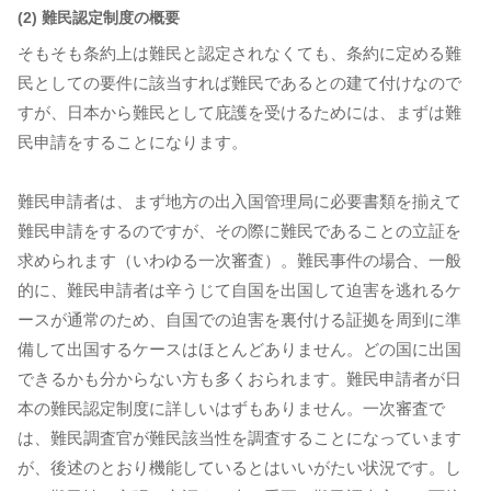
(2) 難民認定制度の概要
そもそも条約上は難民と認定されなくても、条約に定める難
民としての要件に該当すれば難民であるとの建て付けなので
すが、日本から難民として庇護を受けるためには、まずは難
民申請をすることになります。
難民申請者は、まず地方の出入国管理局に必要書類を揃えて
難民申請をするのですが、その際に難民であることの立証を
求められます（いわゆる一次審査）。難民事件の場合、一般
的に、難民申請者は辛うじて自国を出国して迫害を逃れるケ
ースが通常のため、自国での迫害を裏付ける証拠を周到に準
備して出国するケースはほとんどありません。どの国に出国
できるかも分からない方も多くおられます。難民申請者が日
本の難民認定制度に詳しいはずもありません。一次審査で
は、難民調査官が難民該当性を調査することになっています
が、後述のとおり機能しているとはいいがたい状況です。し