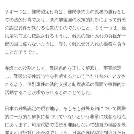
まず一つは、難民認定行為は、難民条約上の義務の履行とし
ての法的行為であり、条約加盟国の政策的判断によって難民
の認定要件が異なる性質のものでないこと、もう一つは、難
民条約前文に確認されるように、難民の受け入れの負担が一
部の国に偏らないように、等しく難民受け入れの義務を負う
ことだそうです。
弁護士の役割として、難民条約を正しく解釈し、事実認定
し、難民の要件該当性を判断するという当たり前のことがさ
れるよう、個別事件の法的支援と制度改革の両面で積極的に
活動することが求められるとのことでした。
日本の難民認定の現在地は、そもそも難民条約について国際
的に一般的な解釈に基づいていないという非常に残念な地点
にあります。司法試験で通説を理解しないで独自の理論を展
開すれば絶対に不合格でしょう。日本の難民認定制度はそれ