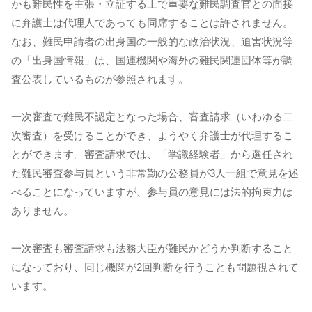
かも難民性を主張・立証する上で重要な難民調査官との面接
に弁護士は代理人であっても同席することは許されません。
なお、難民申請者の出身国の一般的な政治状況、迫害状況等
の「出身国情報」は、国連機関や海外の難民関連団体等が調
査公表しているものが参照されます。
一次審査で難民不認定となった場合、審査請求（いわゆる二
次審査）を受けることができ、ようやく弁護士が代理するこ
とができます。審査請求では、「学識経験者」から選任され
た難民審査参与員という非常勤の公務員が3人一組で意見を述
べることになっていますが、参与員の意見には法的拘束力は
ありません。
一次審査も審査請求も法務大臣が難民かどうか判断すること
になっており、同じ機関が2回判断を行うことも問題視されて
います。