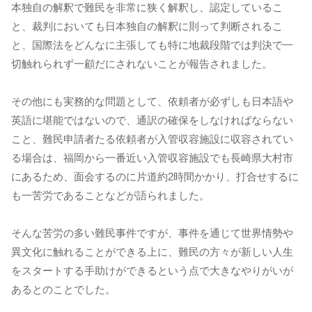
本独自の解釈で難民を非常に狭く解釈し、認定しているこ
と、裁判においても日本独自の解釈に則って判断されるこ
と、国際法をどんなに主張しても特に地裁段階では判決で一
切触れられず一顧だにされないことが報告されました。
その他にも実務的な問題として、依頼者が必ずしも日本語や
英語に堪能ではないので、通訳の確保をしなければならない
こと、難民申請者たる依頼者が入管収容施設に収容されてい
る場合は、福岡から一番近い入管収容施設でも長崎県大村市
にあるため、面会するのに片道約2時間かかり、打合せするに
も一苦労であることなどが語られました。
そんな苦労の多い難民事件ですが、事件を通じて世界情勢や
異文化に触れることができる上に、難民の方々が新しい人生
をスタートする手助けができるという点で大きなやりがいが
あるとのことでした。