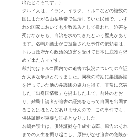
出たところです。）
クルド人は、イラン、イラク、トルコなどの複数の
国にまたがる山岳地帯で生活していた民族で、いず
れの国家においても少数民族として扱われ、迫害を
受けながらも、自治を求めてきたという歴史があり
ます。名嶋弁護士がご担当された事件の依頼者は、
トルコ政府から政治的迫害を受けて日本に庇護を求
めて来た方々です。
裁判ではトルコ国内での迫害の状況についての立証
が大きな争点となりました。同様の時期に集団訴訟
を行っていた他の弁護団の協力を得て、非常に充実
した「出身国情報」を提出した上で、前述のとお
り、難民申請者が迫害の証拠をもって自国を出国す
ることはほとんどありませんので、この事件でも、
供述証拠が重要な証拠となりました。
名嶋弁護士は、供述証拠を作成する際、原告のそれ
までの人生を掘り起こし、原告がなぜ迫害の危険が