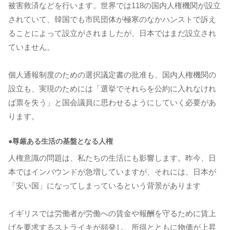
被害救済などを行います。世界では118の国内人権機関が設立
されていて、韓国でも市民団体が極寒のなかハンストで訴え
ることによって設立がされましたが、日本ではまだ設立され
ていません。
個人通報制度のための選択議定書の批准も、国内人権機関の
設立も、実現のためには「選挙でそれらを公約に入れなけれ
ば票を失う」と国会議員に思わせるようにしていく必要があ
ります。
●尊厳ある生活の基盤となる人権
人権意識の問題は、私たちの生活にも影響します。昨今、日
本ではインバウンドが急増していますが、それには、日本が
「安い国」になってしまっているという背景があります
イギリスでは労働者が労働への賃金や報酬を守るために賃上
げを要求するストライキが頻発し、所得とともに物価が上昇