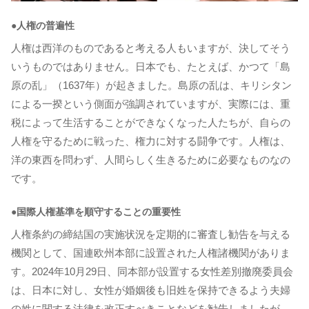
●人権の普遍性
人権は西洋のものであると考える人もいますが、決してそう
いうものではありません。日本でも、たとえば、かつて「島
原の乱」（1637年）が起きました。島原の乱は、キリシタン
による一揆という側面が強調されていますが、実際には、重
税によって生活することができなくなった人たちが、自らの
人権を守るために戦った、権力に対する闘争です。人権は、
洋の東西を問わず、人間らしく生きるために必要なものなの
です。
●国際人権基準を順守することの重要性
人権条約の締結国の実施状況を定期的に審査し勧告を与える
機関として、国連欧州本部に設置された人権諸機関がありま
す。2024年10月29日、同本部が設置する女性差別撤廃委員会
は、日本に対し、女性が婚姻後も旧姓を保持できるよう夫婦
の姓に関する法律を改正すべきことなどを勧告しましたが、