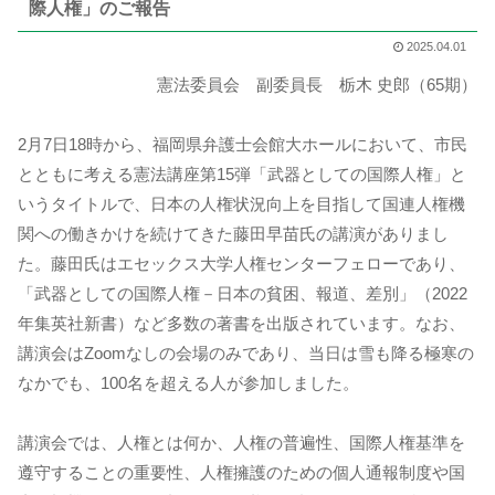
際人権」のご報告
2025.04.01
憲法委員会 副委員長 栃木 史郎（65期）
2月7日18時から、福岡県弁護士会館大ホールにおいて、市民
とともに考える憲法講座第15弾「武器としての国際人権」と
いうタイトルで、日本の人権状況向上を目指して国連人権機
関への働きかけを続けてきた藤田早苗氏の講演がありまし
た。藤田氏はエセックス大学人権センターフェローであり、
「武器としての国際人権－日本の貧困、報道、差別」（2022
年集英社新書）など多数の著書を出版されています。なお、
講演会はZoomなしの会場のみであり、当日は雪も降る極寒の
なかでも、100名を超える人が参加しました。
講演会では、人権とは何か、人権の普遍性、国際人権基準を
遵守することの重要性、人権擁護のための個人通報制度や国