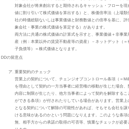
対象会社が将来創出すると期待されるキャッシュ・フローを現
値に割り引いて株式価値を算出する）と、株価倍率法（上場類
社の時価総額ないしは事業価値と財務数値との倍率を基に、評
象会社・事業の株式価値を算定する）があります。
両方法に共通の株式価値の計算式を示すと、事業価値＋非事業
産（例：本業以外の賃貸不動産等の資産）－ネットデット（＝
子負債等）＝株式価値となります。
2) DDの留意点
重要契約のチェック
営業上の契約について、チェンジオブコントロール条項（＝M&
を理由として契約の一方当事者に経営権の移動が生じた場合、
内容に制限が生じたり、他方当事者によって契約を解除するこ
ができる条項）が付されたりしている場合があります。営業上
となる契約について解除の可能性があれば、そもそも会社を譲
ける意味があるのかという問題になりえます。このような条項
無、相手方からの承諾の取得の可否等、慎重なチェックが必要