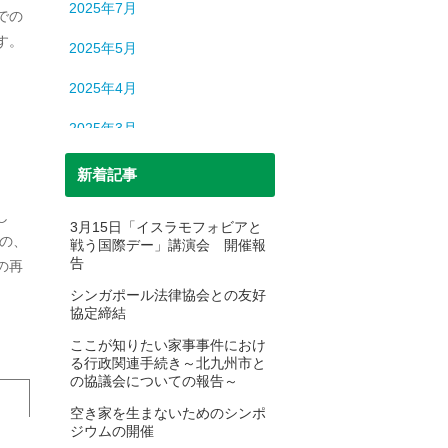
2025年7月
での
す。
2025年5月
2025年4月
2025年3月
2025年2月
新着記事
2025年1月
し
3月15日「イスラモフォビアと
の、
戦う国際デー」講演会 開催報
2024年12月
告
の再
2024年11月
シンガポール法律協会との友好
協定締結
2024年10月
ここが知りたい家事事件におけ
る行政関連手続き～北九州市と
2024年9月
の協議会についての報告～
2024年8月
空き家を生まないためのシンポ
ジウムの開催
2024年7月