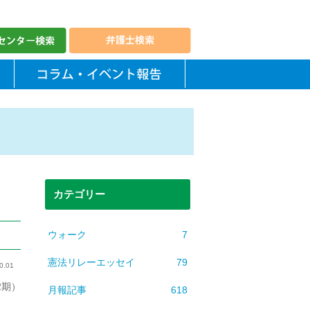
カテゴリー
ウォーク
7
憲法リレーエッセイ
79
0.01
2期）
月報記事
618