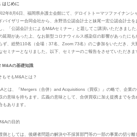
1 はじめに
和2年8月6日、福岡県弁護士会館にて、デロイトトーマツファイナンシ
ドバイザリー合同会社から、永野浩公認会計士と妹尾一宏公認会計士を
し、「公認会計士によるM&Aセミナー」と題してご講演いただきました
の延期があった上、なお新型コロナウィルス感染症の影響があったにも
らず、総勢110名（会場：37名、Zoom:73名）のご参加をいただき、大
なセミナーとなりました。以下、セミナーのご報告をさせていただきま
2 M&Aの基礎知識
 そもそもM&Aとは？
&Aとは、『Mergers（合併）and Acquisitions（買収）』の略で、企業
収の意味を持ちます。広義の意味として、合併買収に加え提携までを含
合もあります。
 M&Aの目的
渡側としては、後継者問題の解決や不採算部門等の一部の事業の切り離