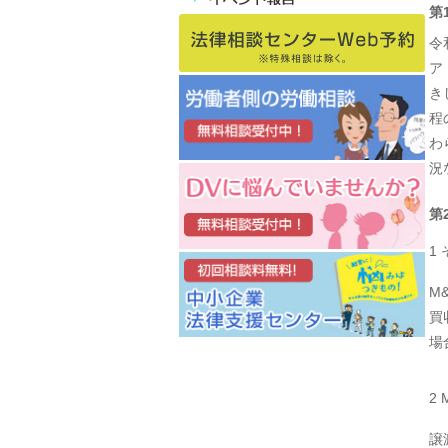
第
令
ア
き
程
わ
況
第
1
M
買
場
2
譲