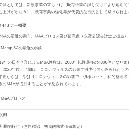
受側としては、新規事業の立ち上げ（既存企業の譲り受けにより短期間
ち上げがかなう）、既存事業の強化等が代表的な目的として挙げられま
3 セミナー概要
 M&Aの最近の動向、M&Aプロセス及び留意点（永野公認会計士ご担当）
1) Mamp;&Aの最近の動向
019年の日本企業によるM&A件数は、2000年以降最多の4088件となりま
。2020年度上半期は、コロナウィルスの影響で減少傾向がみられたもの
半期からは、やはりコロナウィルスの影響で、債権カット、私的整理等
系のM&Aが増加することが予想されています。
2) M&Aプロセス
渡側
 初期的検討（意向確認、初期的株式価値算定）