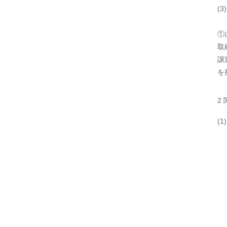
(
①
取
譲
を
2
(