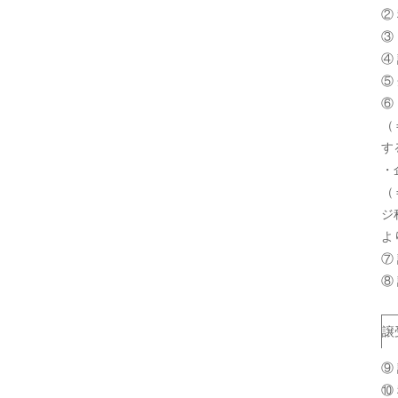
②
③
④
⑤
⑥
（
す
・
（
ジ
よ
⑦
⑧
譲
⑨
⑩