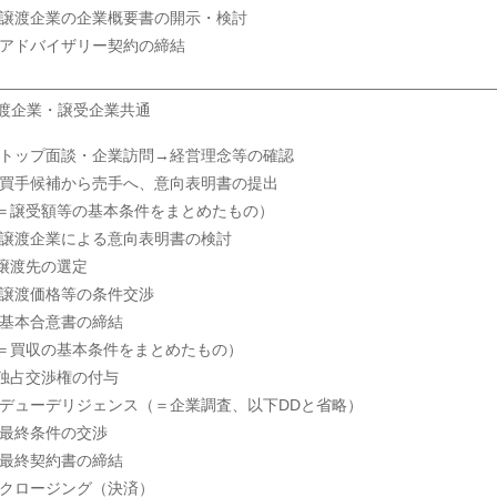
 譲渡企業の企業概要書の開示・検討
 アドバイザリー契約の締結
渡企業・譲受企業共通
 トップ面談・企業訪問→経営理念等の確認
 買手候補から売手へ、意向表明書の提出
＝譲受額等の基本条件をまとめたもの）
 譲渡企業による意向表明書の検討
譲渡先の選定
 譲渡価格等の条件交渉
 基本合意書の締結
＝買収の基本条件をまとめたもの）
独占交渉権の付与
 デューデリジェンス（＝企業調査、以下DDと省略）
 最終条件の交渉
 最終契約書の締結
 クロージング（決済）