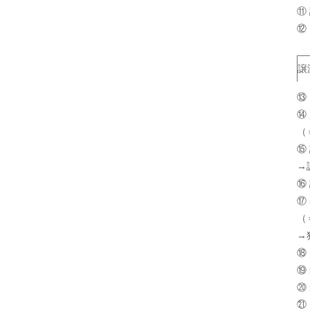
⑪
⑫
譲
⑬
⑭
（
⑮
→
⑯
⑰
（
→
⑱
⑲
⑳
㉑