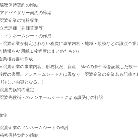
 秘密保持契約の締結
 アドバイザリー契約の締結
 譲渡企業の情報収集
 企業評価（株価算定等）
 ・ノンネームシートの作成
＝譲渡企業が特定されない程度に事業内容・地域・規模などの譲渡企業
る情報をA4用紙１枚程度にまとめたもの）
企業概要書の作成
＝譲渡企業の事業内容、財務状況、資産、M&Aの条件等を記載した数十
程度の書面。ノンネームシートとは異なり、譲渡企業の企業名も記載さ
り詳しい内容となる。）
 譲渡先候補の選定
 譲渡先候補へのノンネームシートによる譲受けの打診
受側
 譲渡企業のノンネームシートの検討
 秘密保持契約の締結