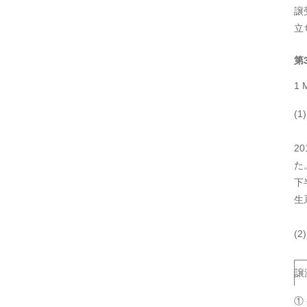
譲
立
第
1
(
2
た
下
生
(
譲
①